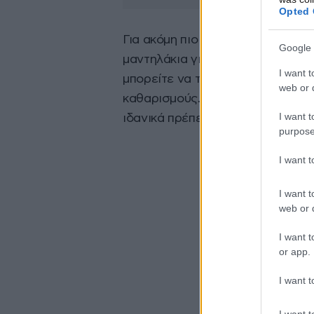
Opted 
Για ακόμη πιο ολοκληρωμένο καθ
Google 
μαντηλάκια για να περάσετε ολό
I want t
μπορείτε να το καθαρίζετε καθη
web or d
καθαρισμούς. Η συχνότητα καθαρι
I want t
ιδανικά πρέπει να είναι μία φορά
purpose
I want 
I want t
web or d
I want t
or app.
I want t
I want t