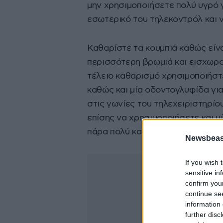
μην χρησιμοποιήσετε πολύ υγρό γ
εσωτερικό του τηλεκοντρόλ και 
Καθαρίστε τα κουμπιά καθώς είν
περισσότερη βρωμιά και εισχωρού
τέλειο καθαρισμό χρησιμοποιήστ
καθώς και μία οδοντογλυφίδα για
στις γωνίες του τηλεχειριστηρί
επίσης να χρησιμοποιήσετε και μ
πάρα πολύ καλή δουλειά.
Newsbeast
If you wish 
sensitive in
confirm you
continue se
information 
further disc