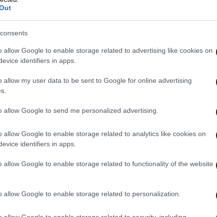
Out
αρισμό, χρησιμοποιήστε απολυμαντικά
consents
κληρο το τηλεκοντρόλ με τα οποία μάλιστα
o allow Google to enable storage related to advertising like cookies on
μερινά και ενδιάμεσα στους λεπτομερείς
evice identifiers in apps.
σμού ειδικά αν έχετε παιδιά ή κατοικίδια,
o allow my user data to be sent to Google for online advertising
 την εβδομάδα.
s.
to allow Google to send me personalized advertising.
o allow Google to enable storage related to analytics like cookies on
evice identifiers in apps.
o allow Google to enable storage related to functionality of the website
o allow Google to enable storage related to personalization.
o allow Google to enable storage related to security, including