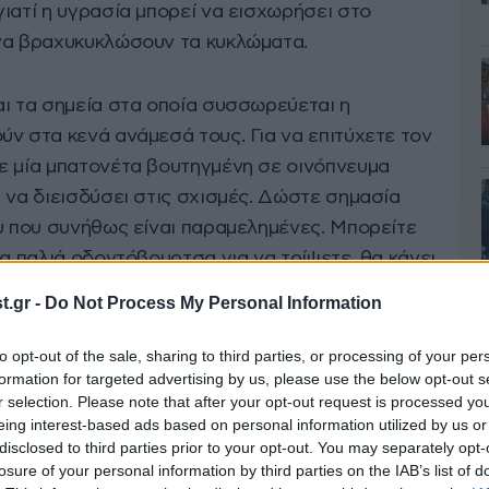
ιατί η υγρασία μπορεί να εισχωρήσει στο
να βραχυκυκλώσουν τα κυκλώματα.
αι τα σημεία στα οποία συσσωρεύεται η
ν στα κενά ανάμεσά τους. Για να επιτύχετε τον
ε μία μπατονέτα βουτηγμένη σε οινόπνευμα
 να διεισδύσει στις σχισμές. Δώστε σημασία
ου που συνήθως είναι παραμελημένες. Μπορείτε
ία παλιά οδοντόβουρτσα για να τρίψετε, θα κάνει
.gr -
Do Not Process My Personal Information
to opt-out of the sale, sharing to third parties, or processing of your per
formation for targeted advertising by us, please use the below opt-out s
r selection. Please note that after your opt-out request is processed y
eing interest-based ads based on personal information utilized by us or
disclosed to third parties prior to your opt-out. You may separately opt-
losure of your personal information by third parties on the IAB’s list of