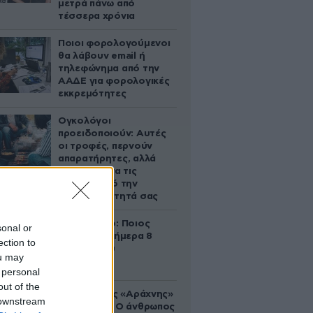
μετρά πάνω από
τέσσερα χρόνια
Ποιοι φορολογούμενοι
θα λάβουν email ή
τηλεφώνημα από την
ΑΑΔΕ για φορολογικές
εκκρεμότητες
Ογκολόγοι
προειδοποιούν: Αυτές
οι τροφές, περνούν
απαρατήρητες, αλλά
καλό είναι να τις
βγάλετε από την
καθημερινότητά σας
Εορτολόγιο: Ποιος
sonal or
γιορτάζει σήμερα 8
ection to
Αυγούστου
ou may
 personal
out of the
Στα ίχνη της «Αράχνης»
 downstream
του Άσαντ: Ο άνθρωπος