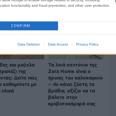
Ο ΣΠΙΤΙ
cation functionality and fraud prevention, and other user protection.
ΟΛΑ ΤΑ ΑΡΘΡΑ
CONFIRM
Data Deletion
Data Access
Privacy Policy
δες και μούχλα
Τα λινά σεντόνια της
τραπέζι της
Zara Home είναι ο
ντας; Δείτε πώς
ήρωας του καλοκαιριού
ο καθαρίσετε με
– Αν κάνει ζέστη τα
 υλικά
βράδια, αξίζει να τα
βάλετε στην
κρεβατοκάμαρά σας