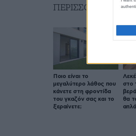
ΠΕΡΙΣΣΟΤΕΡΑ ΓΙΑ Τ
authenti
Ποιο είναι το
Λεκέ
μεγαλύτερο λάθος που
στο 
κάνετε στη φροντίδα
βερά
του γκαζόν σας και το
θα τ
ξεραίνετε;
απλά