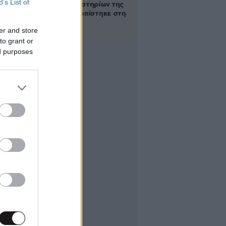
B’s List of
των βασανιστηρίων της
Συρίας εντοπίστηκε στη
Ρωσία
er and store
to grant or
ed purposes