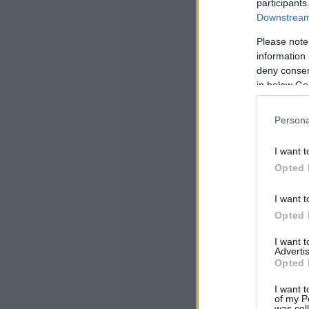
participants
Downstream 
Please note
information 
deny consent
in below Go
Persona
I want t
Opted 
I want t
Opted 
I want 
Advertis
Opted 
I want t
of my P
was col