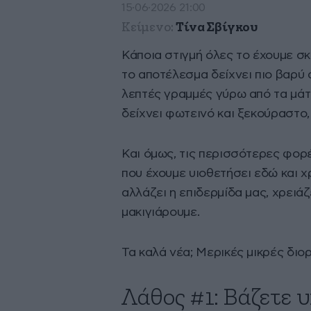
15·06·2026 21:00
Κείμενο:
Τίνα Σβίγκου
Κάποια στιγμή όλες το έχουμε σ
το αποτέλεσμα δείχνει πιο βαρύ απ
λεπτές γραμμές γύρω από τα μάτι
δείχνει φωτεινό και ξεκούραστο,
Και όμως, τις περισσότερες φορέ
που έχουμε υιοθετήσει εδώ και χ
αλλάζει η επιδερμίδα μας, χρειάζ
μακιγιάρουμε.
Τα καλά νέα; Μερικές μικρές δι
Λάθος #1: Βάζετε 