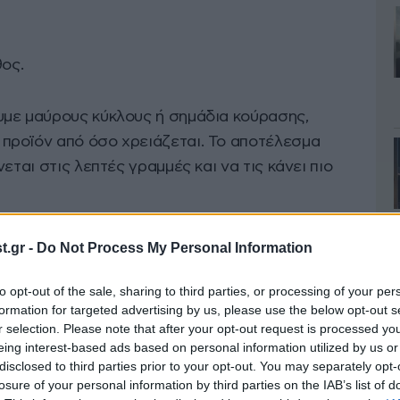
θος.
με μαύρους κύκλους ή σημάδια κούρασης,
προϊόν από όσο χρειάζεται. Το αποτέλεσμα
εται στις λεπτές γραμμές και να τις κάνει πιο
.gr -
Do Not Process My Personal Information
to opt-out of the sale, sharing to third parties, or processing of your per
στα σημεία που υπάρχει πραγματικά σκιά –
formation for targeted advertising by us, please use the below opt-out s
αι ελαφρώς κάτω από το μάτι.
r selection. Please note that after your opt-out request is processed y
eing interest-based ads based on personal information utilized by us or
disclosed to third parties prior to your opt-out. You may separately opt-
ά με το δάχτυλο ή ένα νωπό σφουγγαράκι.
losure of your personal information by third parties on the IAB’s list of