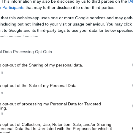
. This information may also be disclosed by us to third parties on the
IA
Participants
that may further disclose it to other third parties.
ι καλύτερο αποτέλεσμα.
 that this website/app uses one or more Google services and may gath
including but not limited to your visit or usage behaviour. You may click 
πετε την ενυδάτωση της
 to Google and its third-party tags to use your data for below specifi
ogle consent section.
l Data Processing Opt Outs
ίναι πιο λεπτή και πιο ευάλωτη στην
o opt-out of the Sharing of my personal data.
In
ξηρή περιοχή, είναι σχεδόν βέβαιο ότι θα
o opt-out of the Sale of my Personal Data.
In
to opt-out of processing my Personal Data for Targeted
ing.
In
 με ενυδατικά συστατικά, όπως:
o opt-out of Collection, Use, Retention, Sale, and/or Sharing
ersonal Data that Is Unrelated with the Purposes for which it
lected.