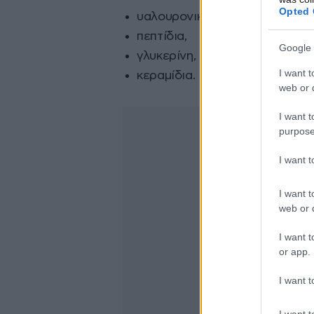
Opted 
υαλουρονικό οξύ,
πεπτίδια,
Google 
γλυκερίνη,
I want t
κεραμίδια.
web or d
I want t
purpose
I want 
I want t
web or d
I want t
or app.
I want t
I want t