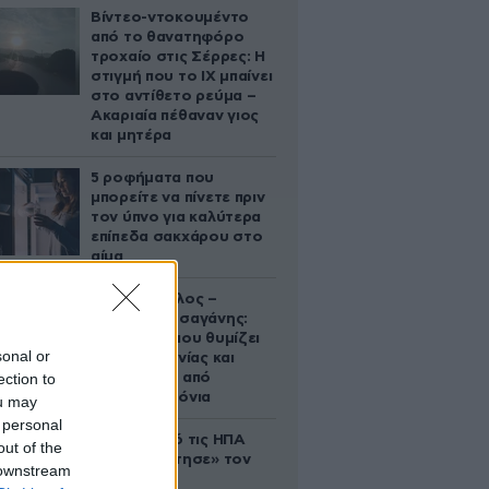
Βίντεο-ντοκουμέντο
από το θανατηφόρο
τροχαίο στις Σέρρες: Η
στιγμή που το ΙΧ μπαίνει
στο αντίθετο ρεύμα –
Ακαριαία πέθαναν γιος
και μητέρα
5 ροφήματα που
μπορείτε να πίνετε πριν
τον ύπνο για καλύτερα
επίπεδα σακχάρου στο
αίμα
Νία Βαρντάλος –
Σπύρος Κατσαγάνης:
Μια σχέση που θυμίζει
sonal or
σενάριο ταινίας και
ection to
μετρά πάνω από
τέσσερα χρόνια
ou may
 personal
Ζευγάρι από τις ΗΠΑ
out of the
που «υιοθέτησε» τον
 downstream
Αφγανό