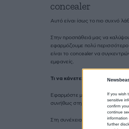
concealer
Αυτό είναι ίσως το πιο συχνό λά
Στην προσπάθειά μας να καλύψου
εφαρμόζουμε πολύ περισσότερο 
είναι το concealer να συγκεντρών
εμφανείς.
Τι να κάνετε:
Newsbeast
If you wish 
Εφαρμόστε μικρή ποσότητα μόνο 
sensitive in
συνήθως στην εσωτερική γωνία κ
confirm you
continue se
information 
Στη συνέχεια, ταμπονάρετε απαλ
further disc