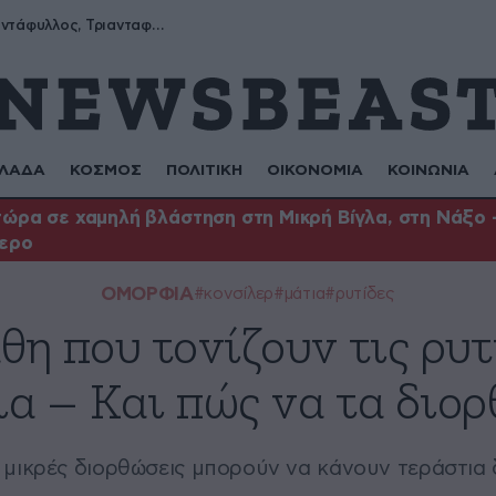
Μύρων, Τριαντάφυλλος, Τριανταφυλλιά, Φυλλιώ, Ρόζα
ΛΑΔΑ
ΚΟΣΜΟΣ
ΠΟΛΙΤΙΚΗ
ΟΙΚΟΝΟΜΙΑ
ΚΟΙΝΩΝΙΑ
ώρα σε χαμηλή βλάστηση στη Μικρή Βίγλα, στη Νάξο –
τερο
ΟΜΟΡΦΙΑ
#κονσίλερ
#μάτια
#ρυτίδες
η που τονίζουν τις ρυ
ια – Και πώς να τα διο
 μικρές διορθώσεις μπορούν να κάνουν τεράστια