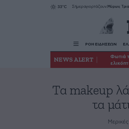
Σήμερα
γιορτάζουν:
ΡΟΗ ΕΙΔΗΣΕΩΝ
ΕΛ
Φωτιά τ
NEWS ALERT
ελικόπ
Τα makeup λάθ
τα μάτ
Μερικές