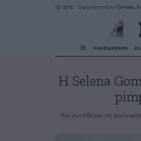
Σήμερα
γιορτάζουν:
ΡΟΗ ΕΙΔΗΣΕΩΝ
ΕΛ
H Selena Gom
pimp
Kαι συνόδευσε τη φωτογραφί