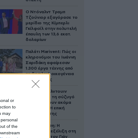
στάχτη
Ο Ντόναλντ Τραμπ
Τζούνιορ εξαγόρασε το
μερίδιο της Κίμπερλι
Γκίλφοϊλ στην πολυτελή
έπαυλη των 13,6 εκατ.
δολαρίων
Παλάτι Marivent: Πώς οι
κληρονόμοι του Ιωάννη
Σαριδάκη αφαίρεσαν
1.300 έργα τέχνης από
τη βασιλική οικογένεια
της Ισπανίας
Ο Άλεκ Μπάλντουιν
ζήτησε από τη σύζυγό
sonal or
του να κάνουν ακόμα
ection to
ένα παιδί – Η επική
ou may
αντίδρασή της
 personal
Αθηνά Ωνάση: Η
out of the
απρόσμενη εξέλιξη στη
 downstream
διαμάχη με τον Γιάν