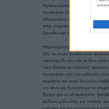
authenti
(hydrocolloid), το οποίο κάνει 
το σπυράκι (πύον, λιπαρότητα) 
απομονώνει το σπυράκι από τα μι
στην επιφάνεια του δέρματος, ε
ξεραθεί και να κάνει κρούστα κά
Μερικά patches μάλιστα περιέχου
οξύ το οποίο βοηθά στην απολέπι
νιασιναμίδη που και τα δυο είνα
τους βοηθά με πολλούς τρόπους.
το σπυράκι κάτι που πιθανόν να 
κοιμάστε και αυτό δουλεύει καθώ
για ύπνο και ξυπνάτε με το σπυ
δρόμο για να εξαφανιστεί. Βοηθ
κίνδυνο μόλυνσης και τοπικής ε
patches για να τα φορέσετε κατά