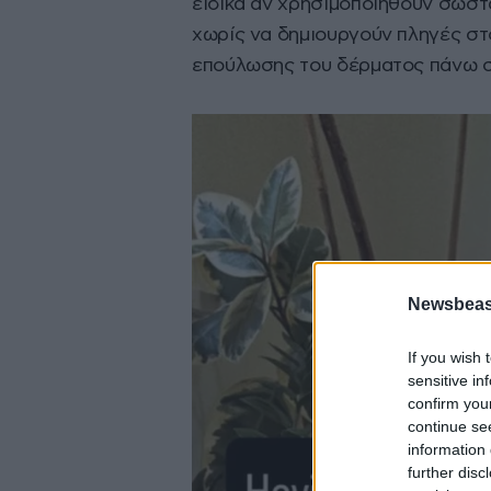
ειδικά αν χρησιμοποιηθούν σωστ
χωρίς να δημιουργούν πληγές στ
επούλωσης του δέρματος πάνω στ
Newsbeast
If you wish 
sensitive in
confirm you
continue se
information 
further disc