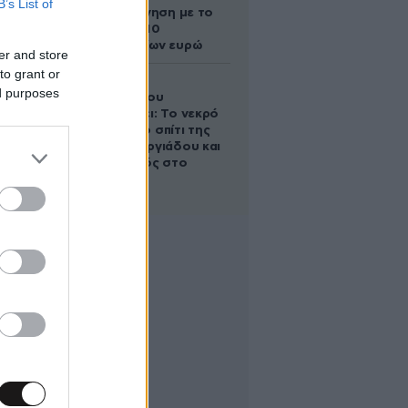
B’s List of
Τοπς – Η κίνηση με το
άλογο των 10
εκατομμυρίων ευρώ
er and store
to grant or
Ο Στράτος
ed purposes
Τζώρτζογλου
αποκαλύπτει: Το νεκρό
έμβρυο στο σπίτι της
Μαρίας Γεωργιάδου και
ο εγκλεισμός στο
ψυχιατρείο