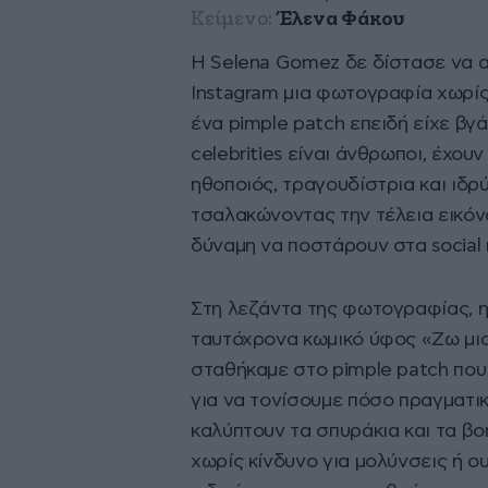
Κείμενο:
Έλενα Φάκου
H Selena Gomez δε δίστασε να 
Instagram μια φωτογραφία χωρίς
ένα pimple patch επειδή είχε βγά
celebrities είναι άνθρωποι, έχουν
ηθοποιός, τραγουδίστρια και ιδρ
τσαλακώνοντας την τέλεια εικόνα
δύναμη να ποστάρουν στα social 
Στη λεζάντα της φωτογραφίας, η
ταυτόχρονα κωμικό ύφος «Ζω μια 
σταθήκαμε στο pimple patch που
για να τονίσουμε πόσο πραγματικ
καλύπτουν τα σπυράκια και τα β
χωρίς κίνδυνο για μολύνσεις ή ο