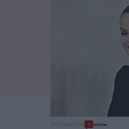
14·07·2025 12:00
σχόλια
2