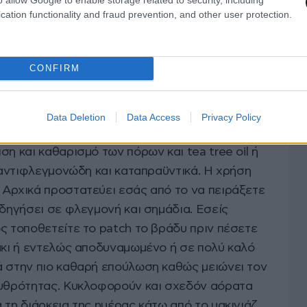
cation functionality and fraud prevention, and other user protection.
πολλές δουλειές ταυτόχρονα: Απορροφά υγρά από
δημιουργώντας ένα προστατευτικό φράγμα που
κρόβια και το περιβάλλον. Διατηρεί την υγρασία
CONFIRM
πιτρέποντας στο σπυράκι να επουλωθεί χωρίς να
τι που σημαίνει τη μείωση ουλών και σημαδιών.
Data Deletion
Data Access
Privacy Policy
ν και δραστικά συστατικά, όπως το σαλικυλικό
ση και καθαρισμό των πόρων και tea tree oil ή
ι αντιφλεγμονώδη και καταπραϋντικά. Η χρήση
 Αρχικά προστατεύει εσάς από το να πειράξετε
οδηγήσει σε φλεγμονή και σημάδια. Εσείς
ς τοποθετείτε το patch το βράδυ πριν πέσετε
ράκι ή εντελώς αποδυναμωμένο ή σε πολύ καλό
ά στην πιο καθαρή επούλωση καθώς μειώνει τον
ρυθρότητας. Κυκλοφορούν και σχεδόν αόρατα
 τη διάρκεια της ημέρας κάτω από το μακιγιάζ