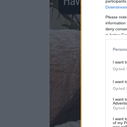
participants
Downstream 
Please note
information 
deny consent
in below Go
Persona
I want t
Opted 
I want t
Opted 
I want 
Advertis
Opted 
I want t
of my P
was col