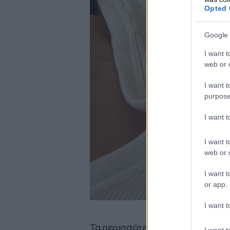
Opted 
Google 
I want t
web or d
I want t
purpose
I want 
I want t
web or d
I want t
or app.
I want t
Τα περισσότερα pimple patches 
I want t