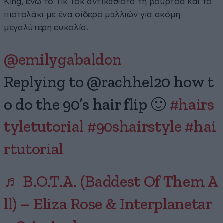
King, ενώ το Tik Tok αντικαθιστά τη βούρτσα και το
πιστολάκι με ένα σίδερο μαλλιών για ακόμη
μεγαλύτερη ευκολία.
@emilygabaldon
Replying to @rachhel20 how t
o do the 90’s hair flip 🙂
#hairs
tyletutorial
#90shairstyle
#hai
rtutorial
♬ B.O.T.A. (Baddest Of Them A
ll) – Eliza Rose & Interplanetar