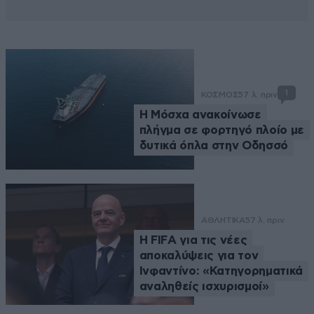
1
ΚΟΣΜΟΣ
57 λ. πριν
Η Μόσχα ανακοίνωσε
πλήγμα σε φορτηγό πλοίο με
δυτικά όπλα στην Οδησσό
ΑΘΛΗΤΙΚΑ
57 λ. πριν
Η FIFA για τις νέες
αποκαλύψεις για τον
Ινφαντίνο: «Κατηγορηματικά
αναληθείς ισχυρισμοί»