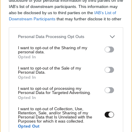
disclosure of your personal information by third parties on the
IAB’s list of downstream participants. This information may
also be disclosed by us to third parties on the
IAB’s List of
Downstream Participants
that may further disclose it to other
third parties.
Please note that this website/app uses one or more Google
Personal Data Processing Opt Outs
services and may gather and store information including but
not limited to your visit or usage behaviour. You may click to
I want to opt-out of the Sharing of my
personal data.
grant or deny consent to Google and its third-party tags to
Opted In
use your data for below specified purposes in below Google
consent section.
I want to opt-out of the Sale of my
Personal Data.
Opted In
I want to opt-out of processing my
Personal Data for Targeted Advertising.
Opted In
I want to opt-out of Collection, Use,
Retention, Sale, and/or Sharing of my
Personal Data that Is Unrelated with the
Purposes for which it was collected.
Opted Out