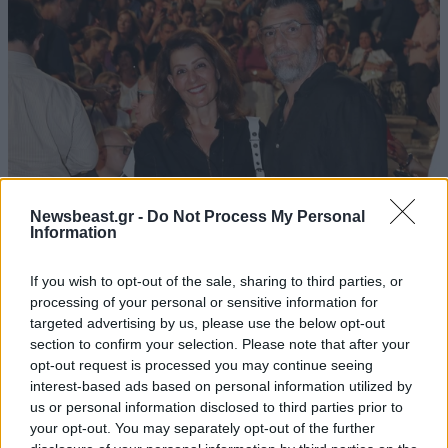
Newsbeast.gr -
Do Not Process My Personal
Information
LIFESTYLE
08·08·2026 09:01
If you wish to opt-out of the sale, sharing to third parties, or
Νία Βαρντάλος – Σπύρος Κατσαγάνης: Μια
processing of your personal or sensitive information for
σχέση που θυμίζει σενάριο ταινίας και μετρά
targeted advertising by us, please use the below opt-out
section to confirm your selection. Please note that after your
πάνω από τέσσερα χρόνια
opt-out request is processed you may continue seeing
interest-based ads based on personal information utilized by
us or personal information disclosed to third parties prior to
your opt-out. You may separately opt-out of the further