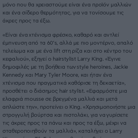
μόνο που θα χρειαστούμε είναι ένα προϊόν μαλλιών
και ένα σίδερο θερμότητας, για να τονίσουμε τις
άκρες προς τα έξω.
«Είναι ένα χτένισμα φρέσκο, καθαρό και αντλεί
έμπνευση από τα 60’s, αλλά με πιο μοντέρνο, απαλό
τελείωμα και με ένα lift στη ρίζα και στο κέντρο του
κεφαλιού», εξηγεί ο hairstylist Larry King. «Έγινε
δημοφιλές με τη βοήθεια των style heroines, Jackie
Kennedy και Mary Tyler Moore, και ήταν ένα
χτένισμα που πραγματικά καθόρισε τη δεκαετία»,
προσθέτει ο διάσημος hair stylist. «Εφαρμόστε μια
ελαφριά mousse σε βρεγμένα μαλλιά και μετά
απλώστε την», προτείνει ο King. «Χρησιμοποιήστε μια
στρογγυλή βούρτσα και πιστολάκι, για να γυρίσετε
τις άκρες προς τα πάνω και προς τα έξω, μέχρι να
σταθεροποιηθούν τα μαλλιά», καταλήγει ο Larry