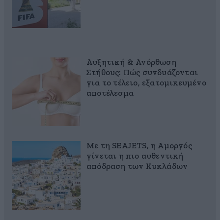
Αυξητική & Ανόρθωση
Στήθους: Πώς συνδυάζονται
για το τέλειο, εξατομικευμένο
αποτέλεσμα
Με τη SEAJETS, η Αμοργός
γίνεται η πιο αυθεντική
απόδραση των Κυκλάδων