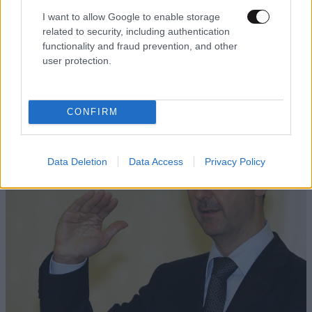
I want to allow Google to enable storage
related to security, including authentication
ΔΙΑΤΡΟΦΗ
08·08·2026 08:30
functionality and fraud prevention, and other
Ογκολόγοι προειδοποιούν: Αυτές οι τροφές,
user protection.
περνούν απαρατήρητες, αλλά καλό είναι να τις
βγάλετε από την καθημερινότητά σας
CONFIRM
Data Deletion
Data Access
Privacy Policy