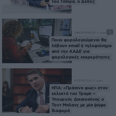
του Τσίπρα, ο Δέδες
3
ΟΙΚΟΝΟΜΙΑ
25 λ. πριν
Ποιοι φορολογούμενοι θα
λάβουν email ή τηλεφώνημα
από την ΑΑΔΕ για
φορολογικές εκκρεμότητες
ΚΟΣΜΟΣ
28 λ. πριν
ΗΠΑ: «Πράσινο φως» στον
εκλεκτό του Τραμπ –
Υπουργός Δικαιοσύνης ο
Τοντ Μπλανς με μία ψήφο
διαφορά