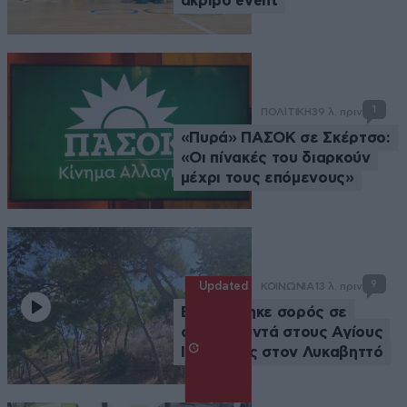
ακριβό event
1
ΠΟΛΙΤΙΚΗ
39 λ. πριν
«Πυρά» ΠΑΣΟΚ σε Σκέρτσο:
«Οι πίνακές του διαρκούν
μέχρι τους επόμενους»
9
Updated
ΚΟΙΝΩΝΙΑ
13 λ. πριν
Εντοπίστηκε σορός σε
σπηλιά κοντά στους Αγίους
Ισιδώρους στον Λυκαβηττό