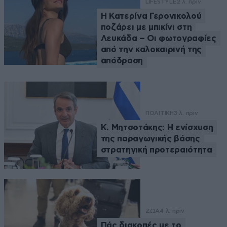
LIFESTYLE
2 λ. πριν
Η Κατερίνα Γερονικολού
ποζάρει με μπικίνι στη
Λευκάδα – Οι φωτογραφίες
από την καλοκαιρινή της
απόδραση
ΠΟΛΙΤΙΚΗ
3 λ. πριν
Κ. Μητσοτάκης: Η ενίσχυση
της παραγωγικής βάσης
στρατηγική προτεραιότητα
ΖΩΑ
4 λ. πριν
Πάς διακοπές με το