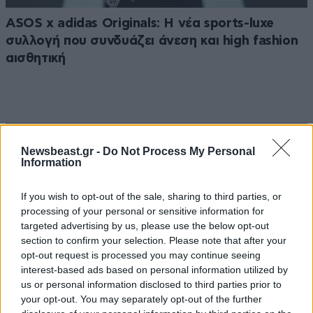
ASOS x adidas Originals: Η νέα sports-luxe
συλλογή που συνδυάζει άνεση και high fashion
αισθητική
Ακολουθήστε το
NEWSBEAST
στο
Google News
Newsbeast.gr -
Do Not Process My Personal
Information
και μάθετε πρώτοι όλες τις ειδήσεις
If you wish to opt-out of the sale, sharing to third parties, or
processing of your personal or sensitive information for
targeted advertising by us, please use the below opt-out
section to confirm your selection. Please note that after your
opt-out request is processed you may continue seeing
interest-based ads based on personal information utilized by
us or personal information disclosed to third parties prior to
your opt-out. You may separately opt-out of the further