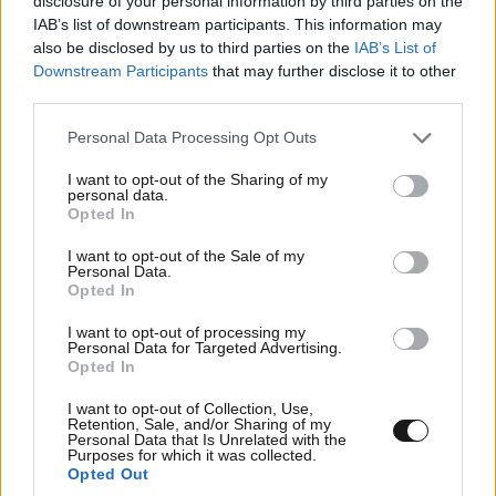
disclosure of your personal information by third parties on the
IAB’s list of downstream participants. This information may
also be disclosed by us to third parties on the
IAB’s List of
Downstream Participants
that may further disclose it to other
third parties.
Please note that this website/app uses one or more Google
Personal Data Processing Opt Outs
services and may gather and store information including but
TRENDING
not limited to your visit or usage behaviour. You may click to
I want to opt-out of the Sharing of my
personal data.
grant or deny consent to Google and its third-party tags to
Opted In
use your data for below specified purposes in below Google
consent section.
I want to opt-out of the Sale of my
Personal Data.
Opted In
I want to opt-out of processing my
Personal Data for Targeted Advertising.
Opted In
I want to opt-out of Collection, Use,
Retention, Sale, and/or Sharing of my
Personal Data that Is Unrelated with the
Purposes for which it was collected.
Opted Out