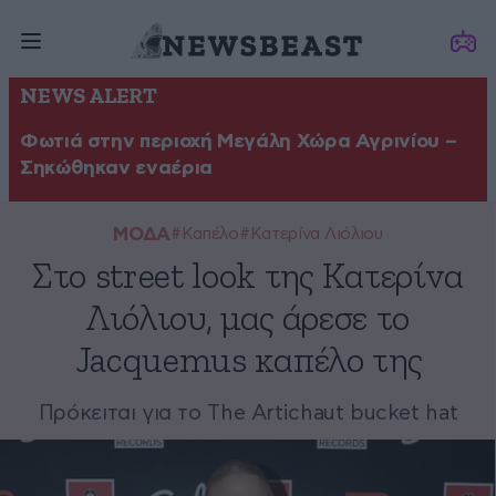
NEWS ALERT
Φωτιά στην περιοχή Μεγάλη Χώρα Αγρινίου –
Σηκώθηκαν εναέρια
ΜΟΔΑ
#Καπέλο
#Κατερίνα Λιόλιου
Στο street look της Κατερίνα
Λιόλιου, μας άρεσε το
Jacquemus καπέλο της
Πρόκειται για το The Artichaut bucket hat