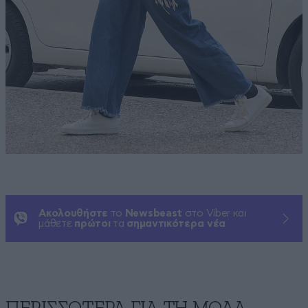
Ακολουθήστε
το
Newsbeast
στο Viber και
μάθετε
πρώτοι
τα
σημαντικότερα νέα