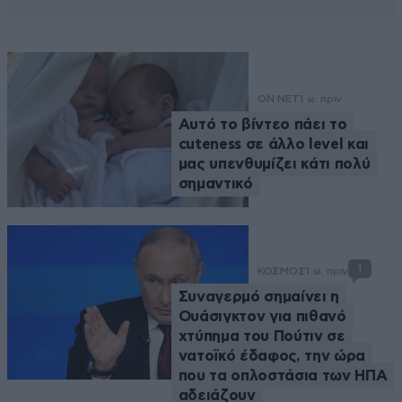
ON NET
1 ω. πριν
Αυτό το βίντεο πάει το
cuteness σε άλλο level και
μας υπενθυμίζει κάτι πολύ
σημαντικό
1
ΚΟΣΜΟΣ
1 ω. πριν
Συναγερμό σημαίνει η
Ουάσιγκτον για πιθανό
χτύπημα του Πούτιν σε
νατοϊκό έδαφος, την ώρα
που τα οπλοστάσια των ΗΠΑ
αδειάζουν