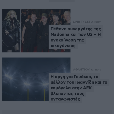
LIFESTYLE
1 ω. πριν
Πέθανε συνεργάτης της
Madonna και των U2 – Η
ανακοίνωση της
οικογένειας
ΑΘΛΗΤΙΚΑ
1 ω. πριν
Η οργή για Γουόκαπ, το
μέλλον του Ιωαννίδη και τα
χαμόγελα στην ΑΕΚ
βλέποντας τους
ανταγωνιστές