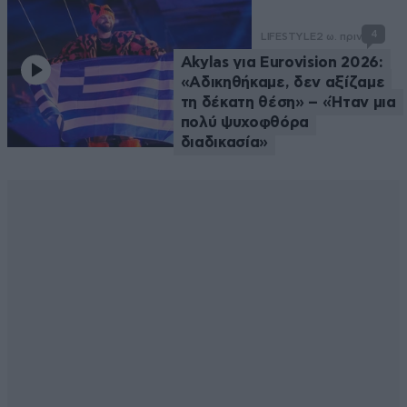
4
LIFESTYLE
2 ω. πριν
Akylas για Eurovision 2026:
«Aδικηθήκαμε, δεν αξίζαμε
τη δέκατη θέση» – «Ήταν μια
πολύ ψυχοφθόρα
διαδικασία»