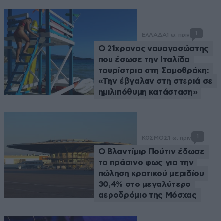
1
ΕΛΛΑΔΑ
1 ω. πριν
Ο 21χρονος ναυαγοσώστης
που έσωσε την Ιταλίδα
τουρίστρια στη Σαμοθράκη:
«Την έβγαλαν στη στεριά σε
ημιλιπόθυμη κατάσταση»
1
ΚΟΣΜΟΣ
1 ω. πριν
Ο Βλαντίμιρ Πούτιν έδωσε
το πράσινο φως για την
πώληση κρατικού μεριδίου
30,4% στο μεγαλύτερο
αεροδρόμιο της Μόσχας