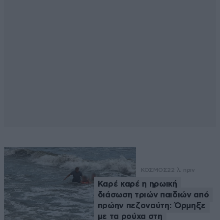
ΚΟΣΜΟΣ
22 λ. πριν
Καρέ καρέ η ηρωική
διάσωση τριών παιδιών από
πρώην πεζοναύτη: Όρμηξε
με τα ρούχα στη