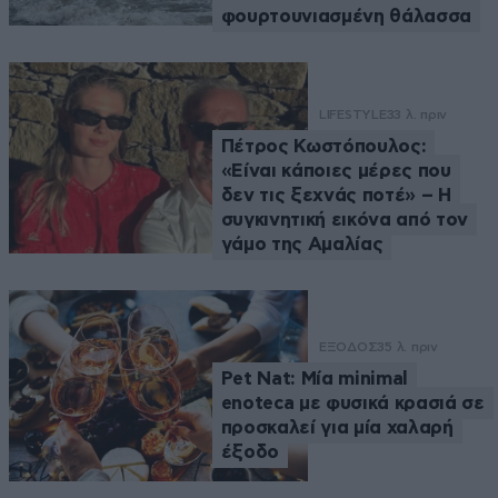
φουρτουνιασμένη θάλασσα
LIFESTYLE
33 λ. πριν
Πέτρος Κωστόπουλος:
«Είναι κάποιες μέρες που
δεν τις ξεχνάς ποτέ» – Η
συγκινητική εικόνα από τον
γάμο της Αμαλίας
ΕΞΟΔΟΣ
35 λ. πριν
Pet Nat: Μία minimal
enoteca με φυσικά κρασιά σε
προσκαλεί για μία χαλαρή
έξοδο