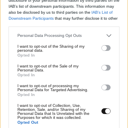
disclosure of your personal information by third parties on the
IAB’s list of downstream participants. This information may
also be disclosed by us to third parties on the
IAB’s List of
Downstream Participants
that may further disclose it to other
third parties.
Please note that this website/app uses one or more Google
Personal Data Processing Opt Outs
services and may gather and store information including but
not limited to your visit or usage behaviour. You may click to
I want to opt-out of the Sharing of my
personal data.
grant or deny consent to Google and its third-party tags to
Opted In
use your data for below specified purposes in below Google
MARKET NEWS
consent section.
I want to opt-out of the Sale of my
Personal Data.
Opted In
Εργοθεραπεία,
Φυσικοθεραπεία ή
I want to opt-out of processing my
Λογοθεραπεία; Οδηγός
Personal Data for Targeted Advertising.
Opted In
σπουδών και επαγγελματικών
προοπτικών
I want to opt-out of Collection, Use,
Retention, Sale, and/or Sharing of my
Personal Data that Is Unrelated with the
Purposes for which it was collected.
Opted Out
Ο απόλυτος σύμμαχος στην