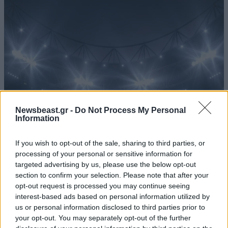
Newsbeast.gr -
Do Not Process My Personal
Information
If you wish to opt-out of the sale, sharing to third parties, or
ΑΘΛΗΤΙΚΑ
1 ω. πριν
processing of your personal or sensitive information for
Η οργή για Γουόκαπ, το μέλλον του Ιωαννίδη
targeted advertising by us, please use the below opt-out
και τα χαμόγελα στην ΑΕΚ βλέποντας τους
section to confirm your selection. Please note that after your
ανταγωνιστές
opt-out request is processed you may continue seeing
interest-based ads based on personal information utilized by
us or personal information disclosed to third parties prior to
your opt-out. You may separately opt-out of the further