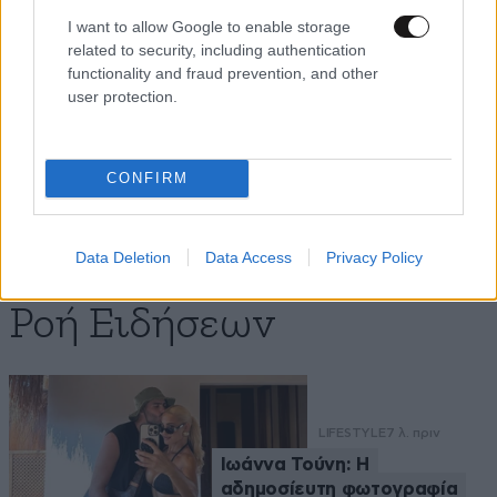
I want to allow Google to enable storage
related to security, including authentication
Με τη SEAJETS, η Αμοργός
functionality and fraud prevention, and other
γίνεται η πιο αυθεντική
user protection.
απόδραση των Κυκλάδων
CONFIRM
Data Deletion
Data Access
Privacy Policy
Ροή Ειδήσεων
LIFESTYLE
7 λ. πριν
Ιωάννα Τούνη: Η
αδημοσίευτη φωτογραφία