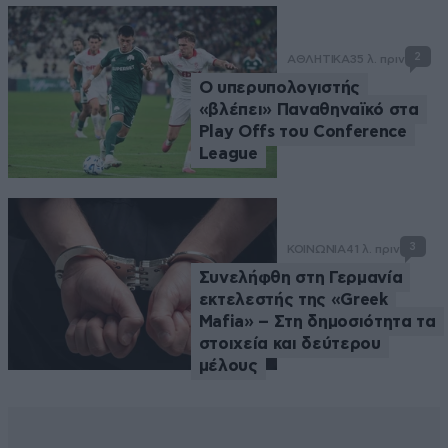
2
ΑΘΛΗΤΙΚΑ
35 λ. πριν
Ο υπερυπολογιστής
«βλέπει» Παναθηναϊκό στα
Play Offs του Conference
League
3
ΚΟΙΝΩΝΙΑ
41 λ. πριν
Συνελήφθη στη Γερμανία
εκτελεστής της «Greek
Mafia» – Στη δημοσιότητα τα
στοιχεία και δεύτερου
μέλους