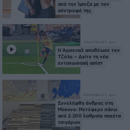
από την Ίμπιζα με τον
σύντροφό της
ΑΘΛΗΤΙΚΑ
8 λ. πριν
Η Άρσεναλ αποθέωσε τον
Τζόλη – Δείτε τη νέα
εντυπωσιακή ασίστ
ΚΟΙΝΩΝΙΑ
13 λ. πριν
Συνελήφθη άνδρας στη
Μύκονο: Μετέφερε πάνω
από 2.200 λαθραία πακέτα
τσιγάρων