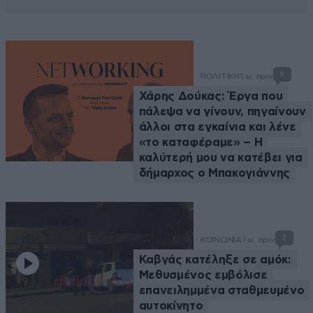
9
ΠΟΛΙΤΙΚΗ
1 ω. πριν
Χάρης Δούκας: Έργα που
πάλεψα να γίνουν, πηγαίνουν
άλλοι στα εγκαίνια και λένε
«το καταφέραμε» – Η
καλύτερή μου να κατέβει για
δήμαρχος ο Μπακογιάννης
7
ΚΟΙΝΩΝΙΑ
1 ω. πριν
Καβγάς κατέληξε σε αμόκ:
Μεθυσμένος εμβόλισε
επανειλημμένα σταθμευμένο
αυτοκίνητο