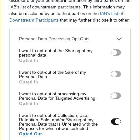
disclosure of your personal information by third parties on the
IAB’s list of downstream participants. This information may
Εργοθεραπεία,
also be disclosed by us to third parties on the
IAB’s List of
Φυσικοθεραπεία ή
Downstream Participants
that may further disclose it to other
Λογοθεραπεία; Οδηγός
third parties.
σπουδών και επαγγελματικών
Please note that this website/app uses one or more Google
προοπτικών
Personal Data Processing Opt Outs
services and may gather and store information including but
not limited to your visit or usage behaviour. You may click to
I want to opt-out of the Sharing of my
personal data.
grant or deny consent to Google and its third-party tags to
Opted In
use your data for below specified purposes in below Google
Ο απόλυτος σύμμαχος στην
consent section.
αποτοξίνωση & την ορμονική
I want to opt-out of the Sale of my
Personal Data.
ισορροπία
Opted In
I want to opt-out of processing my
Personal Data for Targeted Advertising.
Opted In
I want to opt-out of Collection, Use,
Retention, Sale, and/or Sharing of my
Personal Data that Is Unrelated with the
Πες μου πότε γεννήθηκες και
Purposes for which it was collected.
Opted Out
θα σου πω ποιες εμπειρίες θα