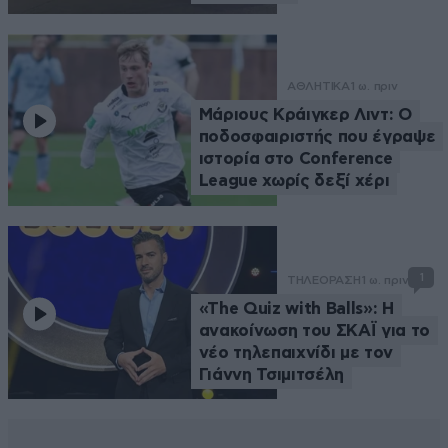
ΑΘΛΗΤΙΚΑ
1 ω. πριν
Μάριους Κράιγκερ Λιντ: Ο
ποδοσφαιριστής που έγραψε
ιστορία στο Conference
League χωρίς δεξί χέρι
1
ΤΗΛΕΟΡΑΣΗ
1 ω. πριν
«The Quiz with Balls»: Η
ανακοίνωση του ΣΚΑΪ για το
νέο τηλεπαιχνίδι με τον
Γιάννη Τσιμιτσέλη