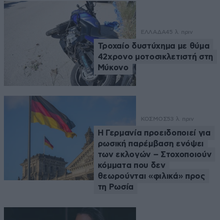
ΕΛΛΑΔΑ
45 λ. πριν
Τροχαίο δυστύχημα με θύμα
42χρονο μοτοσικλετιστή στη
Μύκονο
ΚΟΣΜΟΣ
53 λ. πριν
Η Γερμανία προειδοποιεί για
ρωσική παρέμβαση ενόψει
των εκλογών – Στοχοποιούν
κόμματα που δεν
θεωρούνται «φιλικά» προς
τη Ρωσία