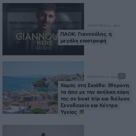
ΑΘΛΗΤΙΚΑ
1 ω. πριν
ΠΑΟΚ: Γιαννούλης, η
μεγάλη επιστροφή
1
ΚΟΣΜΟΣ
1 ω. πριν
Χαμός στη Σκιάθο: 39χρονη
τα ήπιε με την ανήλικη κόρη
της σε boat trip και διέλυσε
ξενοδοχείο και Κέντρο
Υγείας