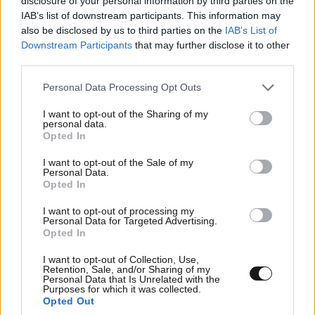
disclosure of your personal information by third parties on the
αποτοξίνωση & την ορμονική
IAB’s list of downstream participants. This information may
ισορροπία
also be disclosed by us to third parties on the
IAB’s List of
Downstream Participants
that may further disclose it to other
third parties.
Please note that this website/app uses one or more Google
Personal Data Processing Opt Outs
services and may gather and store information including but
Πες μου πότε γεννήθηκες και
not limited to your visit or usage behaviour. You may click to
I want to opt-out of the Sharing of my
θα σου πω ποιες εμπειρίες θα
personal data.
grant or deny consent to Google and its third-party tags to
Opted In
σου έκανα δώρο!
use your data for below specified purposes in below Google
consent section.
I want to opt-out of the Sale of my
Personal Data.
Opted In
I want to opt-out of processing my
Personal Data for Targeted Advertising.
Opted In
40 ημέρες, 33 δράσεις, 4.000+
I want to opt-out of Collection, Use,
συμμετοχές
Retention, Sale, and/or Sharing of my
Personal Data that Is Unrelated with the
Purposes for which it was collected.
Opted Out