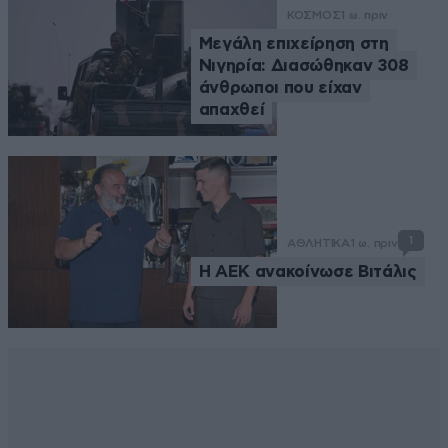
ΚΟΣΜΟΣ
1 ω. πριν
Μεγάλη επιχείρηση στη
Νιγηρία: Διασώθηκαν 308
άνθρωποι που είχαν
απαχθεί
1
ΑΘΛΗΤΙΚΑ
1 ω. πριν
H AEK ανακοίνωσε Βιτάλις