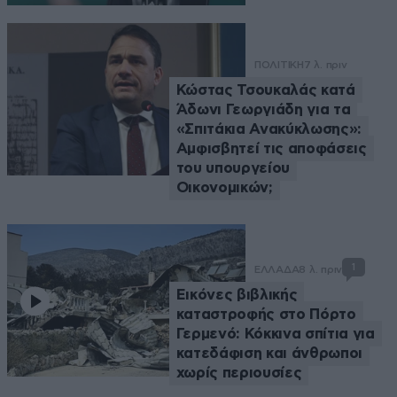
ΠΟΛΙΤΙΚΗ
7 λ. πριν
Κώστας Τσουκαλάς κατά
Άδωνι Γεωργιάδη για τα
«Σπιτάκια Ανακύκλωσης»:
Αμφισβητεί τις αποφάσεις
του υπουργείου
Οικονομικών;
1
ΕΛΛΑΔΑ
8 λ. πριν
Εικόνες βιβλικής
καταστροφής στο Πόρτο
Γερμενό: Κόκκινα σπίτια για
κατεδάφιση και άνθρωποι
χωρίς περιουσίες