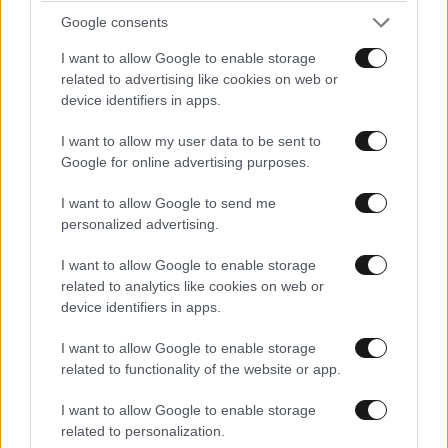
Google consents
I want to allow Google to enable storage
Αυξητική & Ανόρθωση
related to advertising like cookies on web or
Στήθους: Πώς συνδυάζονται
device identifiers in apps.
για το τέλειο, εξατομικευμένο
αποτέλεσμα
I want to allow my user data to be sent to
Google for online advertising purposes.
I want to allow Google to send me
personalized advertising.
I want to allow Google to enable storage
Με τη SEAJETS, η Αμοργός
related to analytics like cookies on web or
γίνεται η πιο αυθεντική
device identifiers in apps.
απόδραση των Κυκλάδων
I want to allow Google to enable storage
related to functionality of the website or app.
I want to allow Google to enable storage
related to personalization.
Το λάθος που κάνουν 8 στους