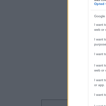
Opted 
Google 
I want t
web or d
I want t
purpose
I want 
I want t
web or d
I want t
or app.
I want t
I want t