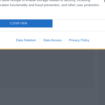
AST
στο
Google News
και μάθετε πρώτοι
cation functionality and fraud prevention, and other user protection.
λες τις ειδήσεις
CONFIRM
Data Deletion
Data Access
Privacy Policy