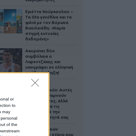
εκκρεμότητες
Εριέττα Κούρκουλου –
Τα 33α γενέθλια και τα
φιλιά με τον Βύρωνα
Βασιλειάδη: «Καμία
στιγμή ευτυχίας
δεδομένη»
Ακυρώνει δύο
συμβόλαια ο
Λαρεντζάκης και
υπογράφει σε ελληνική
ομάδα-έκπληξη!
Ογκολόγοι
προειδοποιούν: Αυτές
οι τροφές, περνούν
sonal or
απαρατήρητες, αλλά
ection to
καλό είναι να τις
ou may
βγάλετε από την
καθημερινότητά σας
 personal
out of the
Το φαραωνικών
 downstream
διαστάσεων κτίριο που