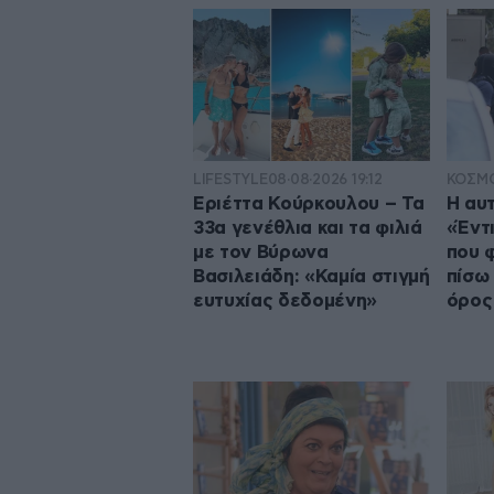
LIFESTYLE
08·08·2026 19:12
ΚΟΣΜ
Εριέττα Κούρκουλου – Τα
Η αυ
33α γενέθλια και τα φιλιά
«Έντ
με τον Βύρωνα
που 
Βασιλειάδη: «Καμία στιγμή
πίσω 
ευτυχίας δεδομένη»
όρος