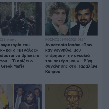
ΟΣ
2 ω. πριν
ΚΟΣΜΟΣ
09·08·2026 01:24
τοκρατορία του
Αναστασία Ισαάκ: «Πριν
ικ» και ο «μεγάλος»
καν γεννηθώ, μου
φέρεται να βρίσκεται
στέρησαν την αγκαλιά
του – Τι ορίζει ο
του πατέρα μου» – Ρίγη
 Greek Mafia
συγκίνησης στο Παραλίμνι
Κύπρου