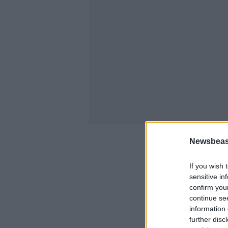
Newsbeast
If you wish 
sensitive in
confirm you
continue se
information 
further disc