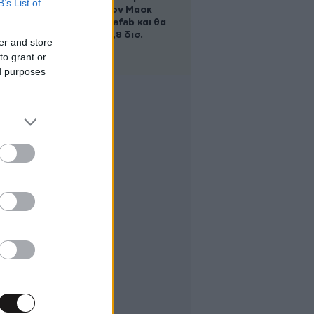
B’s List of
χτίζει ο Έλον Μασκ
λέγεται Terafab και θα
κοστίσει 16,8 δισ.
er and store
δολάρια
to grant or
ed purposes