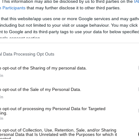
. This information may also be disclosed by us to third parties on the
IA
Participants
that may further disclose it to other third parties.
 that this website/app uses one or more Google services and may gath
including but not limited to your visit or usage behaviour. You may click 
 to Google and its third-party tags to use your data for below specifi
ogle consent section.
l Data Processing Opt Outs
o opt-out of the Sharing of my personal data.
In
o opt-out of the Sale of my Personal Data.
In
to opt-out of processing my Personal Data for Targeted
ing.
In
o opt-out of Collection, Use, Retention, Sale, and/or Sharing
ersonal Data that Is Unrelated with the Purposes for which it
lected.