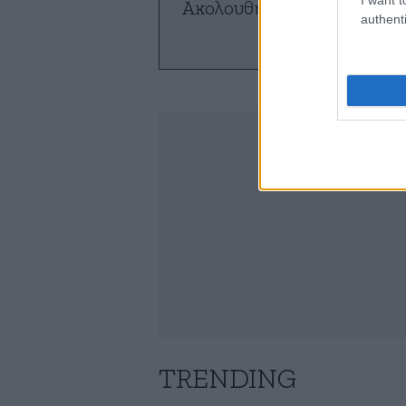
Ακολουθήστε το
NEWSBE
authenti
ό
TRENDING