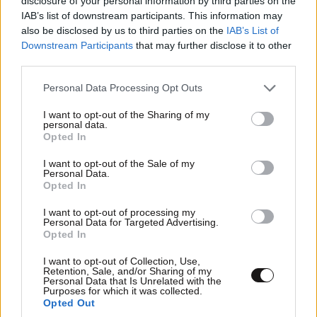
disclosure of your personal information by third parties on the
IAB’s list of downstream participants. This information may
also be disclosed by us to third parties on the
IAB’s List of
Downstream Participants
that may further disclose it to other
third parties.
Please note that this website/app uses one or more Google
Personal Data Processing Opt Outs
MINOAN LINES: Ταξιδεύουμε στη Μήλο με
services and may gather and store information including but
εκπτώσεις έως 50%
not limited to your visit or usage behaviour. You may click to
I want to opt-out of the Sharing of my
personal data.
grant or deny consent to Google and its third-party tags to
Opted In
use your data for below specified purposes in below Google
consent section.
I want to opt-out of the Sale of my
Personal Data.
Opted In
I want to opt-out of processing my
Personal Data for Targeted Advertising.
Opted In
I want to opt-out of Collection, Use,
Retention, Sale, and/or Sharing of my
Personal Data that Is Unrelated with the
Purposes for which it was collected.
Opted Out