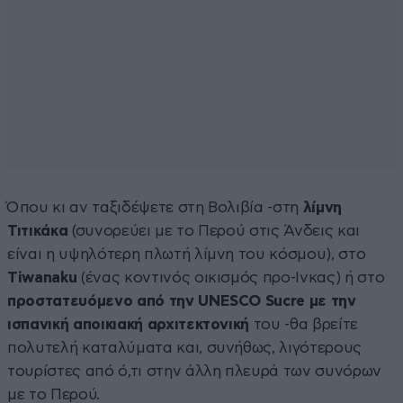
Όπου κι αν ταξιδέψετε στη Βολιβία -στη
λίμνη
Τιτικάκα
(συνορεύει με το Περού στις Άνδεις και
είναι η υψηλότερη πλωτή λίμνη του κόσμου), στο
Tiwanaku
(ένας κοντινός οικισμός προ-Ινκας) ή στο
προστατευόμενο από την UNESCO Sucre με την
ισπανική αποικιακή αρχιτεκτονική
του -θα βρείτε
πολυτελή καταλύματα και, συνήθως, λιγότερους
τουρίστες από ό,τι στην άλλη πλευρά των συνόρων
με το Περού.