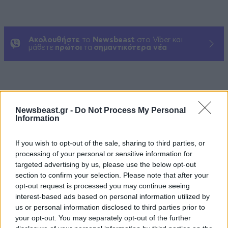
Ακολουθήστε
το
Newsbeast
στο Viber και
μάθετε
πρώτοι
τα
σημαντικότερα νέα
ΠΕΡΙΣΣΟΤΕΡΑ ΑΠΟ TO ΤΑΞΙΔΙ
Newsbeast.gr -
Do Not Process My Personal
Information
If you wish to opt-out of the sale, sharing to third parties, or
processing of your personal or sensitive information for
targeted advertising by us, please use the below opt-out
section to confirm your selection. Please note that after your
opt-out request is processed you may continue seeing
interest-based ads based on personal information utilized by
us or personal information disclosed to third parties prior to
your opt-out. You may separately opt-out of the further