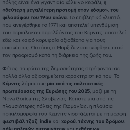
πόλης είναι ένα γιγαντιαίο χάλκινο κεφάλι,
η
«δεύτερη μεγαλύτερη προτομή στον κόσμο», του
φιλοσόφου του 19ου αιώνα
. Το επιβλητικό γλυπτό,
που ανεγέρθηκε το 1971 και αποτελεί υπενθύμιση
του περίπλοκου παρελθόντος του Κέμνιτς, αποτελεί
εδώ και καιρό κορυφαίο αξιοθέατο για τους
επισκέπτες. Ωστόσο, ο Μαρξ δεν επισκέφθηκε ποτέ
τον προορισμό κατά τη διάρκεια της ζωής του.
Φέτος, τα φώτα της δημοσιότητας στρέφονται σε
πολλά άλλα αξιοσημείωτα χαρακτηριστικά του. Το
Κέμνιτς
λάμπει ως
μία από τις πολιτιστικές
πρωτεύουσες της Ευρώπης του 2025
, μαζί με τη
Nova Gorica της Σλοβενίας. Κάποτε μια από τις
πλουσιότερες πόλεις της Γερμανίας, η πλούσια
ποικιλομορφία του Κέμνιτς γιορτάζεται με τη μορφή
φεστιβάλ τζαζ
,
indie
και
χορού
,
τέχνης του δρόμου
,
ράλι παλαιών
αυτοκινήτων
και
εκθέσεων
.