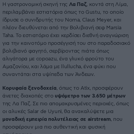
Η γαστρονομική σκηνή της
Λα Παζ
, κοντά στη Λίμα,
περιλαμβάνει εστιατόρια όπως το Gustu, το οποίο
ίδρυσε ο συνιδρυτής του Noma, Claus Meyer, και
πλέον διευθύνεται από την Βολιβιανή σεφ Marsia
Taha. Το εστιατόριο έχει κερδίσει διεθνή αναγνώριση
για την καινοτόμο προσέγγισή του στο παραδοσιακό
βολιβιανό φαγητό, σερβίροντας πιάτα όπως
αλιγάτορα με copoazu, ένα γλυκό φρούτο του
Αμαζονίου, και λάμα με llullucha, ένα φύκι που
συναντάται στα υψίπεδα των Άνδεων.
Κορυφαία ξενοδοχεία
, όπως το Atix, προσφέρουν
άνετες διακοπές στο
υψόμετρο των 3.650 μέτρων
της Λα Παζ. Σε πιο απομακρυσμένες περιοχές, όπως
οι αλυκές Salar de Uyuni, θα ανακαλύψετε μια
μοναδική εμπειρία πολυτέλειας σε airstream
, που
προσφέρουν μια πιο αυθεντική και φυσική