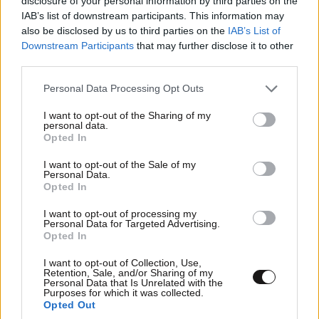
disclosure of your personal information by third parties on the
IAB’s list of downstream participants. This information may
also be disclosed by us to third parties on the
IAB’s List of
ΠΡΟΣΘΕΣΤΕ ΤΟ ΣΧΟΛΙΟ ΣΑΣ
Downstream Participants
that may further disclose it to other
third parties.
Please note that this website/app uses one or more Google
Personal Data Processing Opt Outs
services and may gather and store information including but
not limited to your visit or usage behaviour. You may click to
I want to opt-out of the Sharing of my
personal data.
grant or deny consent to Google and its third-party tags to
Opted In
use your data for below specified purposes in below Google
consent section.
I want to opt-out of the Sale of my
Personal Data.
Opted In
Xαρακτήρες: 0/1000
I want to opt-out of processing my
Personal Data for Targeted Advertising.
Opted In
Διαβάστε και ακολουθήστε τους κανόνες σχολιασμού
I want to opt-out of Collection, Use,
ΠΡΟΣΘΗΚΗ
Retention, Sale, and/or Sharing of my
Personal Data that Is Unrelated with the
Purposes for which it was collected.
Opted Out