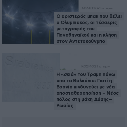
ΑΘΛΗΤΙΚΑ
1 ω. πριν
Ο αριστερός μπακ που θέλει
ο Ολυμπιακός, οι τέσσερις
μεταγραφές του
Παναθηναϊκού και η κλήση
στον Αντετοκούνμπο
ΚΟΣΜΟΣ
1 ω. πριν
Η «σκιά» του Τραμπ πάνω
από τα Βαλκάνια: Γιατί η
Βοσνία κινδυνεύει με νέα
αποσταθεροποίηση – Νέος
πόλος στη μάχη Δύσης–
Ρωσίας