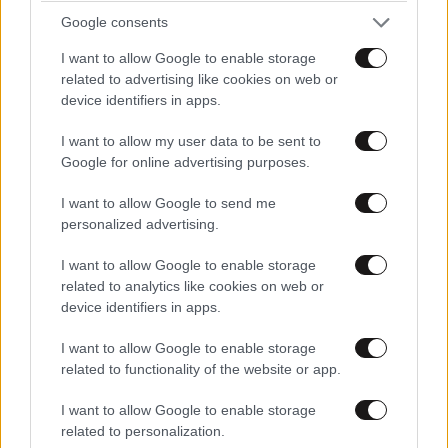
Google consents
TRENDING
I want to allow Google to enable storage
related to advertising like cookies on web or
device identifiers in apps.
I want to allow my user data to be sent to
Google for online advertising purposes.
I want to allow Google to send me
personalized advertising.
I want to allow Google to enable storage
related to analytics like cookies on web or
device identifiers in apps.
I want to allow Google to enable storage
LIFESTYLE
08·08·2026 19:12
related to functionality of the website or app.
Εριέττα Κούρκουλου – Τα 33α γενέθλια και τα
I want to allow Google to enable storage
φιλιά με τον Βύρωνα Βασιλειάδη: «Καμία στιγμή
related to personalization.
ευτυχίας δεδομένη»