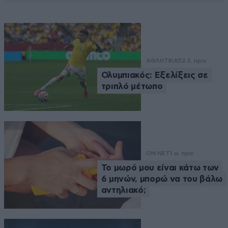
ΑΘΛΗΤΙΚΑ
52 λ. πριν
Ολυμπιακός: Εξελίξεις σε
τριπλό μέτωπο
ON NET
1 ω. πριν
Το μωρό μου είναι κάτω των
6 μηνών, μπορώ να του βάλω
αντηλιακό;