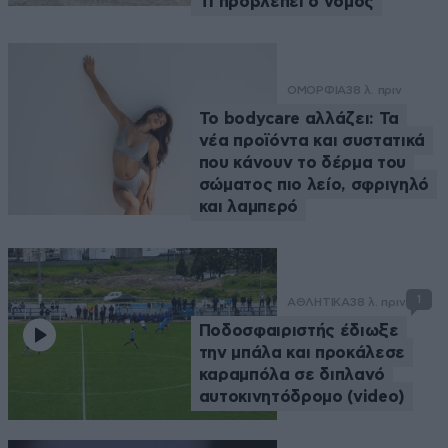
Τι προβλέπει ο νόμος
ΟΜΟΡΦΙΑ
38 λ. πριν
Το bodycare αλλάζει: Τα
νέα προϊόντα και συστατικά
που κάνουν το δέρμα του
σώματος πιο λείο, σφριγηλό
και λαμπερό
1
ΑΘΛΗΤΙΚΑ
38 λ. πριν
Ποδοσφαιριστής έδιωξε
την μπάλα και προκάλεσε
καραμπόλα σε διπλανό
αυτοκινητόδρομο (video)