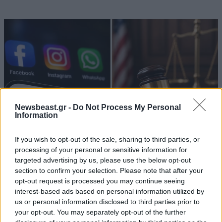
Newsbeast.gr -
Do Not Process My Personal
Information
If you wish to opt-out of the sale, sharing to third parties, or
processing of your personal or sensitive information for
targeted advertising by us, please use the below opt-out
Facebook και Instagram στο εδώλιο: Νέα
section to confirm your selection. Please note that after your
δικαστική ήττα για τη Meta με αποζημιώσεις
opt-out request is processed you may continue seeing
interest-based ads based on personal information utilized by
που αγγίζουν το 1 δισ. δολάρια
us or personal information disclosed to third parties prior to
your opt-out. You may separately opt-out of the further