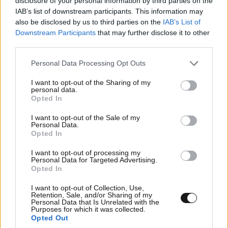
disclosure of your personal information by third parties on the
IAB’s list of downstream participants. This information may
also be disclosed by us to third parties on the
IAB’s List of
Downstream Participants
that may further disclose it to other
third parties.
Please note that this website/app uses one or more Google
Personal Data Processing Opt Outs
services and may gather and store information including but
not limited to your visit or usage behaviour. You may click to
I want to opt-out of the Sharing of my
personal data.
grant or deny consent to Google and its third-party tags to
Opted In
use your data for below specified purposes in below Google
consent section.
I want to opt-out of the Sale of my
Personal Data.
Opted In
Δημιούργησαν βακτηριοφάγους ιούς με
τεχνητή νοημοσύνη: Υπόσχονται θεραπείες
I want to opt-out of processing my
Personal Data for Targeted Advertising.
αλλά προκαλούν τρόμο για ζητήματα
Opted In
βιοασφάλειας
I want to opt-out of Collection, Use,
Retention, Sale, and/or Sharing of my
Personal Data that Is Unrelated with the
Purposes for which it was collected.
Opted Out