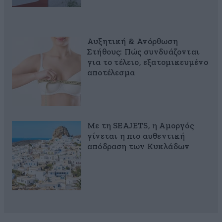
Αυξητική & Ανόρθωση
Στήθους: Πώς συνδυάζονται
για το τέλειο, εξατομικευμένο
αποτέλεσμα
Με τη SEAJETS, η Αμοργός
γίνεται η πιο αυθεντική
απόδραση των Κυκλάδων