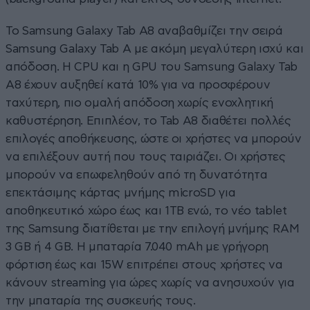
Το Samsung Galaxy Tab A8 αναβαθμίζει την σειρά
Samsung Galaxy Tab A με ακόμη μεγαλύτερη ισχύ και
απόδοση. Η CPU και η GPU του Samsung Galaxy Tab
A8 έχουν αυξηθεί κατά 10% για να προσφέρουν
ταχύτερη, πιο ομαλή απόδοση χωρίς ενοχλητική
καθυστέρηση. Επιπλέον, το Tab A8 διαθέτει πολλές
επιλογές αποθήκευσης, ώστε οι χρήστες να μπορούν
να επιλέξουν αυτή που τους ταιριάζει. Οι χρήστες
μπορούν να επωφεληθούν από τη δυνατότητα
επεκτάσιμης κάρτας μνήμης microSD για
αποθηκευτικό χώρο έως και 1TB ενώ, το νέο tablet
της Samsung διατίθεται με την επιλογή μνήμης RAM
3 GB ή 4 GB. Η μπαταρία 7.040 mAh με γρήγορη
φόρτιση έως και 15W επιτρέπει στους χρήστες να
κάνουν streaming για ώρες χωρίς να ανησυχούν για
την μπαταρία της συσκευής τους.