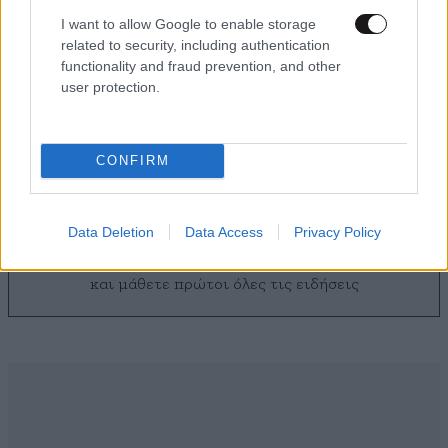
I want to allow Google to enable storage
related to security, including authentication
functionality and fraud prevention, and other
user protection.
Θες να γίνεις influencer; Το ChatGPT μπορεί να
το κάνει πιο εύκολο απ’ όσο φαντάζεσαι
CONFIRM
Data Deletion
Data Access
Privacy Policy
Ακολουθήστε το
NEWSBEAST
στο
Google News
και μάθετε πρώτοι όλες τις ειδήσεις