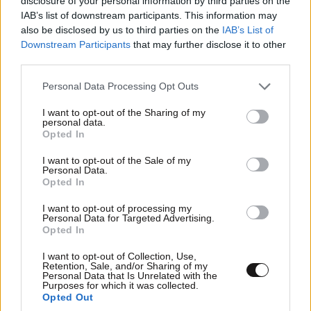
disclosure of your personal information by third parties on the
IAB’s list of downstream participants. This information may
also be disclosed by us to third parties on the
IAB’s List of
Downstream Participants
that may further disclose it to other
third parties.
Please note that this website/app uses one or more Google
Personal Data Processing Opt Outs
services and may gather and store information including but
not limited to your visit or usage behaviour. You may click to
I want to opt-out of the Sharing of my
personal data.
grant or deny consent to Google and its third-party tags to
Opted In
use your data for below specified purposes in below Google
consent section.
I want to opt-out of the Sale of my
Προηγμένα μοντέλα Τεχνητής Νοημοσύνης
Personal Data.
Opted In
δημιούργησαν ψεύτικα προφίλ και επιχείρησαν
κυβερνοεπίθεση
I want to opt-out of processing my
Personal Data for Targeted Advertising.
Opted In
I want to opt-out of Collection, Use,
Retention, Sale, and/or Sharing of my
Personal Data that Is Unrelated with the
Purposes for which it was collected.
Opted Out