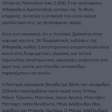
τέταρτος Ναπολέων έχει 2.208). Στην αγγλόφωνη
Wikipedia ο Αριστοτέλης κατέχει την 7η θέση
επιρροής, συνεπώς η απήχησή του είναι ακόμα
μεγαλύτερη στις μη αγγλόφωνες χώρες.
Είναι εντυπωσιακό, ότι ο Λινναίος βρίσκεται στην
κορυφή και στις 24 διαφορετικές εκδόσεις της
Wikipedia, καθώς η επιστημονική ονοματολογία είναι
κοινή στις διαφορετικές γλώσσες και τελικά
πάμπολλες επιστημονικές ορολογίες ανάγονται στο
έργο του, οπότε μια πλειάδα ιστοσελίδων
παραπέμπουν σε αυτόν.
Η δεύτερη κορυφαία δεκάδα (με βάση τον αλγόριθμο
2DRank) περιλαμβάνει κατά σειρά τους Χίτλερ,
Μάικλ Τζάκσον, Μαντόνα, Ιησού Χριστό, Μπετόβεν,
Μότσαρτ, πάπα Βενέδικτο, Μέγα Αλέξανδρο (8ο),
Δαρβίνο και Μπαράκ Ομπάμα. Ο Μέγας Αλέξανδρος