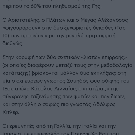
περίπου το 60% του πληθυσμού της Γης.
Ο Αριστοτέλης, ο Πλάτων και ο Μέγας Αλέξανδρος
«φιγουράρουν» στις δύο ξεχωριστές δεκάδες (Top
10) των προσώπων με την μεγαλύτερη επιρροή
διεθνώς.
Στην κορυφή των δύο σχετικών «λιστών επιρροής»
(οι οποίες διαφέρουν μεταξύ τους στην μεθοδολογία
κατάταξης) βρίσκονται μάλλον δύο εκπλήξεις: στη
μία ο όχι ευρέως γνωστός Σουηδός φυσιοδίφης του
18ου αιώνα Κάρολος Λινναίος, ο «πατέρας» της
σύγχρονης ταξινόμησης των φυτών και των ζώων,
και στην άλλη ο σαφώς πιο γνωστός Αδόλφος
Χίτλερ.
Οι ερευνητές από τη Γαλλία, την Ιταλία και την
Ισπανία, με επικεφαλής τον Γιουνγκ-Χο Εόμ του