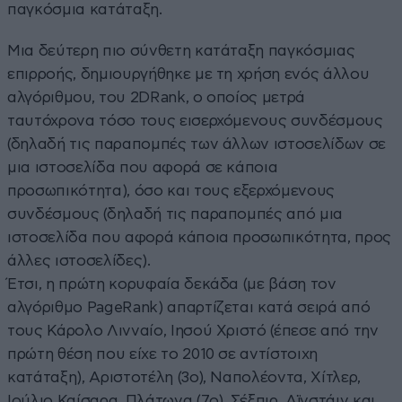
παγκόσμια κατάταξη.
Μια δεύτερη πιο σύνθετη κατάταξη παγκόσμιας
επιρροής, δημιουργήθηκε με τη χρήση ενός άλλου
αλγόριθμου, του 2DRank, ο οποίος μετρά
ταυτόχρονα τόσο τους εισερχόμενους συνδέσμους
(δηλαδή τις παραπομπές των άλλων ιστοσελίδων σε
μια ιστοσελίδα που αφορά σε κάποια
προσωπικότητα), όσο και τους εξερχόμενους
συνδέσμους (δηλαδή τις παραπομπές από μια
ιστοσελίδα που αφορά κάποια προσωπικότητα, προς
άλλες ιστοσελίδες).
Έτσι, η πρώτη κορυφαία δεκάδα (με βάση τον
αλγόριθμο PageRank) απαρτίζεται κατά σειρά από
τους Κάρολο Λινναίο, Ιησού Χριστό (έπεσε από την
πρώτη θέση που είχε το 2010 σε αντίστοιχη
κατάταξη), Αριστοτέλη (3ο), Ναπολέοντα, Χίτλερ,
Ιούλιο Καίσαρα, Πλάτωνα (7ο), Σέξπιρ, Αϊνστάιν και