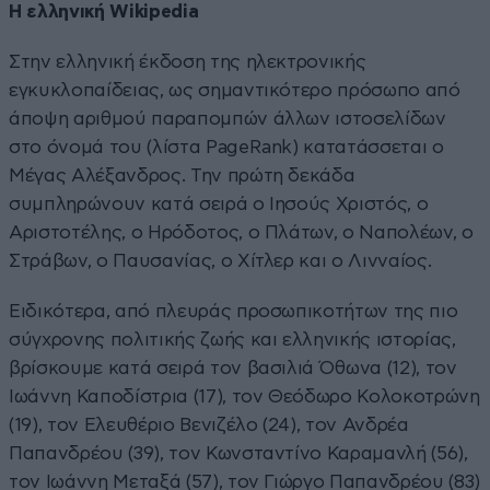
Η ελληνική Wikipedia
Στην ελληνική έκδοση της ηλεκτρονικής
εγκυκλοπαίδειας, ως σημαντικότερο πρόσωπο από
άποψη αριθμού παραπομπών άλλων ιστοσελίδων
στο όνομά του (λίστα PageRank) κατατάσσεται ο
Μέγας Αλέξανδρος. Την πρώτη δεκάδα
συμπληρώνουν κατά σειρά ο Ιησούς Χριστός, ο
Αριστοτέλης, ο Ηρόδοτος, ο Πλάτων, ο Ναπολέων, ο
Στράβων, ο Παυσανίας, ο Χίτλερ και ο Λινναίος.
Ειδικότερα, από πλευράς προσωπικοτήτων της πιο
σύγχρονης πολιτικής ζωής και ελληνικής ιστορίας,
βρίσκουμε κατά σειρά τον βασιλιά Όθωνα (12), τον
Ιωάννη Καποδίστρια (17), τον Θεόδωρο Κολοκοτρώνη
(19), τον Ελευθέριο Βενιζέλο (24), τον Ανδρέα
Παπανδρέου (39), τον Κωνσταντίνο Καραμανλή (56),
τον Ιωάννη Μεταξά (57), τον Γιώργο Παπανδρέου (83)