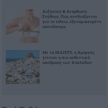
Αυξητική & Ανόρθωση
Στήθους: Πώς συνδυάζονται
για το τέλειο, εξατομικευμένο
αποτέλεσμα
Με τη SEAJETS, η Αμοργός
γίνεται η πιο αυθεντική
απόδραση των Κυκλάδων