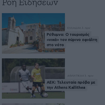
Ροή Ειδήσεων
ΕΛΛΑΔΑ
4 λ. πριν
Ρέθυμνο: Ο τουρισμός
«νικά» τον πύρινο εφιάλτη
στο νότο
ΑΘΛΗΤΙΚΑ
4 λ. πριν
ΑΕΚ: Τελευταία πρόβα με
την Athens Kallithea