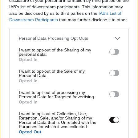
disclosure of your personal information by third parties on the
IAB’s list of downstream participants. This information may
also be disclosed by us to third parties on the
IAB’s List of
Downstream Participants
that may further disclose it to other
third parties.
Please note that this website/app uses one or more Google
Personal Data Processing Opt Outs
services and may gather and store information including but
not limited to your visit or usage behaviour. You may click to
I want to opt-out of the Sharing of my
personal data.
grant or deny consent to Google and its third-party tags to
Opted In
use your data for below specified purposes in below Google
consent section.
I want to opt-out of the Sale of my
Personal Data.
Opted In
H έρευνα για το ChatGPT που σοκάρει:
Δημιουργεί ιστορίες που οι άνθρωποι τις
I want to opt-out of processing my
Personal Data for Targeted Advertising.
προτιμούν από τα μυθιστορήματα
Opted In
I want to opt-out of Collection, Use,
Retention, Sale, and/or Sharing of my
Personal Data that Is Unrelated with the
Purposes for which it was collected.
Opted Out