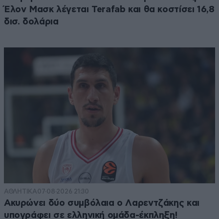
Έλον Μασκ λέγεται Terafab και θα κοστίσει 16,8
δισ. δολάρια
ΑΘΛΗΤΙΚΑ
07·08·2026 21:30
Ακυρώνει δύο συμβόλαια ο Λαρεντζάκης και
υπογράφει σε ελληνική ομάδα-έκπληξη!