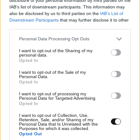
disclosure of your personal information by third parties on the
IAB’s list of downstream participants. This information may
also be disclosed by us to third parties on the
IAB’s List of
Downstream Participants
that may further disclose it to other
TRENDING
third parties.
Please note that this website/app uses one or more Google
Personal Data Processing Opt Outs
services and may gather and store information including but
not limited to your visit or usage behaviour. You may click to
I want to opt-out of the Sharing of my
personal data.
grant or deny consent to Google and its third-party tags to
Opted In
use your data for below specified purposes in below Google
consent section.
I want to opt-out of the Sale of my
Personal Data.
Opted In
I want to opt-out of processing my
Personal Data for Targeted Advertising.
Opted In
I want to opt-out of Collection, Use,
Retention, Sale, and/or Sharing of my
Personal Data that Is Unrelated with the
Purposes for which it was collected.
ΕΛΛΑΔΑ
05·08·2026 21:24
Opted Out
«Κάηκε το σπίτι μας στην Ελλάδα λίγο πριν