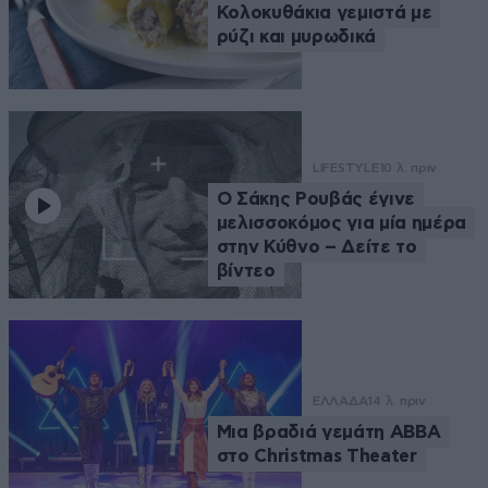
Κολοκυθάκια γεμιστά με
ρύζι και μυρωδικά
LIFESTYLE
10 λ. πριν
Ο Σάκης Ρουβάς έγινε
μελισσοκόμος για μία ημέρα
στην Κύθνο – Δείτε το
βίντεο
ΕΛΛΑΔΑ
14 λ. πριν
Μια βραδιά γεμάτη ABBA
στο Christmas Theater