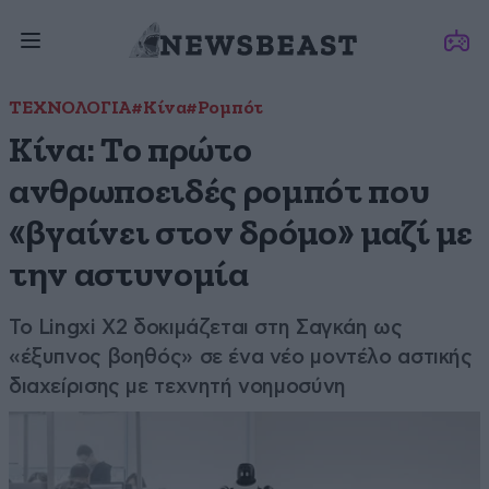
ΤΕΧΝΟΛΟΓΙΑ
#Κίνα
#Ρομπότ
Κίνα: Το πρώτο
ανθρωποειδές ρομπότ που
«βγαίνει στον δρόμο» μαζί με
την αστυνομία
Το Lingxi X2 δοκιμάζεται στη Σαγκάη ως
«έξυπνος βοηθός» σε ένα νέο μοντέλο αστικής
διαχείρισης με τεχνητή νοημοσύνη