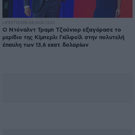
LIFESTYLE
05·08·2026 12:52
Ο Ντόναλντ Τραμπ Τζούνιορ εξαγόρασε το
μερίδιο της Κίμπερλι Γκίλφοϊλ στην πολυτελή
έπαυλη των 13,6 εκατ. δολαρίων