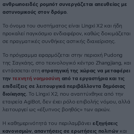
ανθρωποειδές ρομπότ συνεργάζεται απευθείας με
αστυνομικούς στον δρόμο
.
Το όνομα του συστήματος είναι Lingxi X2 και ήδη
προκαλεί παγκόσμιο ενδιαφέρον, καθώς δοκιμάζεται
σε πραγματικές συνθήκες αστικής διαχείρισης.
Το πρόγραμμα εφαρμόζεται στην περιοχή Pudong
της Σαγκάης, στο τεχνολογικό κέντρο Zhangjiang, και
εντάσσεται στη
στρατηγική της χώρας να μεταφέρει
την
τεχνητή νοημοσύνη
από τα εργαστήρια και τις
επιδείξεις σε λειτουργικά περιβάλλοντα δημόσιας
διοίκησης
. Το Lingxi X2, που αναπτύχθηκε από την
εταιρεία AgiBot, δεν έχει ρόλο επιβολής νόμου, αλλά
λειτουργεί ως «έξυπνος βοηθός» των αρχών.
Η καθημερινότητά του περιλαμβάνει
εξηγήσεις
κανονισμών
,
απαντήσεις
σε ερωτήσεις πολιτών
και