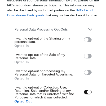
disclosure of your personal information by third parties on the
IAB’s list of downstream participants. This information may
also be disclosed by us to third parties on the
IAB’s List of
Downstream Participants
that may further disclose it to other
TRENDING
third parties.
Please note that this website/app uses one or more Google
Personal Data Processing Opt Outs
services and may gather and store information including but
not limited to your visit or usage behaviour. You may click to
I want to opt-out of the Sharing of my
personal data.
grant or deny consent to Google and its third-party tags to
Opted In
use your data for below specified purposes in below Google
consent section.
I want to opt-out of the Sale of my
Personal Data.
Opted In
I want to opt-out of processing my
Personal Data for Targeted Advertising.
Opted In
I want to opt-out of Collection, Use,
Retention, Sale, and/or Sharing of my
Personal Data that Is Unrelated with the
ΑΘΛΗΤΙΚΑ
07·08·2026 21:30
Purposes for which it was collected.
Ακυρώνει δύο συμβόλαια ο Λαρεντζάκης και
Opted Out