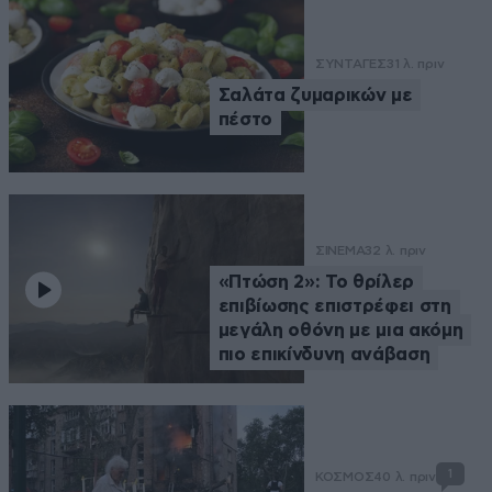
ΣΥΝΤΑΓΕΣ
31 λ. πριν
Σαλάτα ζυμαρικών με
πέστο
ΣΙΝΕΜΑ
32 λ. πριν
«Πτώση 2»: Το θρίλερ
επιβίωσης επιστρέφει στη
μεγάλη οθόνη με μια ακόμη
πιο επικίνδυνη ανάβαση
1
ΚΟΣΜΟΣ
40 λ. πριν