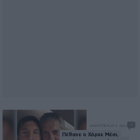
1
ΑΘΛΗΤΙΚΑ
20 λ. πριν
Πέθανε ο Χόρχε Μέσι,