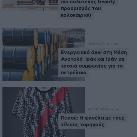
πιο πολυτελής beauty
προορισμός του
καλοκαιριού
ΚΟΣΜΟΣ
1 ω. πριν
Ενεργειακό deal στη Μέση
Ανατολή: Ιράκ και Ιράν σε
τροχιά συμφωνίας για το
πετρέλαιο
ΑΘΛΗΤΙΚΑ
2 ω. πριν
Περού: Η φανέλα με τους
χίλιους χορηγούς