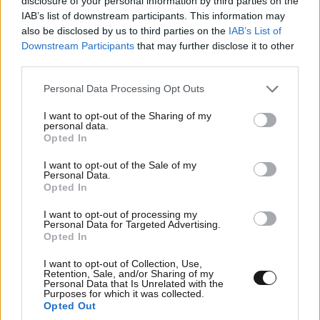
disclosure of your personal information by third parties on the
IAB’s list of downstream participants. This information may
also be disclosed by us to third parties on the
IAB’s List of
Downstream Participants
that may further disclose it to other
third parties.
Please note that this website/app uses one or more Google
Personal Data Processing Opt Outs
services and may gather and store information including but
not limited to your visit or usage behaviour. You may click to
I want to opt-out of the Sharing of my
personal data.
grant or deny consent to Google and its third-party tags to
Opted In
use your data for below specified purposes in below Google
consent section.
I want to opt-out of the Sale of my
Personal Data.
Opted In
I want to opt-out of processing my
Personal Data for Targeted Advertising.
Opted In
I want to opt-out of Collection, Use,
Retention, Sale, and/or Sharing of my
Personal Data that Is Unrelated with the
Purposes for which it was collected.
Opted Out