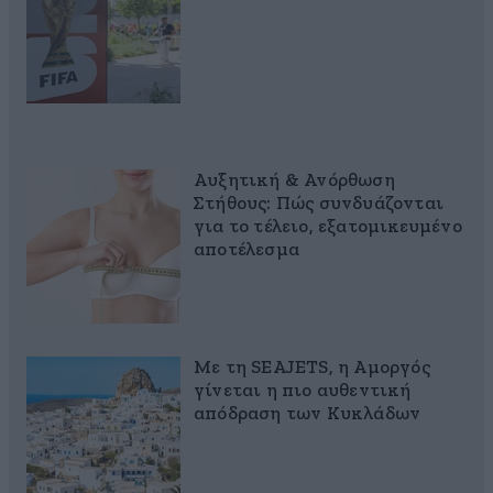
Αυξητική & Ανόρθωση
Στήθους: Πώς συνδυάζονται
για το τέλειο, εξατομικευμένο
αποτέλεσμα
Με τη SEAJETS, η Αμοργός
γίνεται η πιο αυθεντική
απόδραση των Κυκλάδων