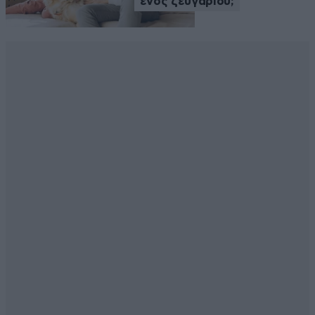
ενός ζευγαριού;