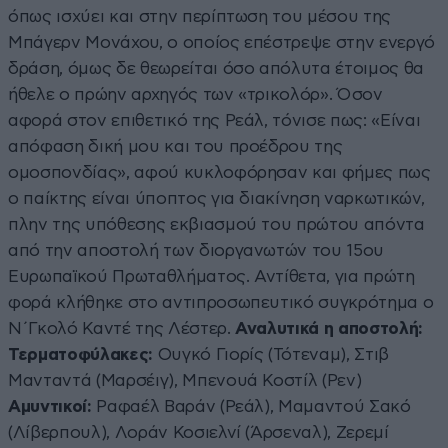
όπως ισχύει και στην περίπτωση του μέσου της
Μπάγερν Μονάχου, ο οποίος επέστρεψε στην ενεργό
δράση, όμως δε θεωρείται όσο απόλυτα έτοιμος θα
ήθελε ο πρώην αρχηγός των «τρικολόρ». Όσον
αφορά στον επιθετικό της Ρεάλ, τόνισε πως: «Είναι
απόφαση δική μου και του προέδρου της
ομοσπονδίας», αφού κυκλοφόρησαν και φήμες πως
ο παίκτης είναι ύποπτος για διακίνηση ναρκωτικών,
πλην της υπόθεσης εκβιασμού του πρώτου απόντα
από την αποστολή των διοργανωτών του 15ου
Ευρωπαϊκού Πρωταθλήματος. Αντίθετα, για πρώτη
φορά κλήθηκε στο αντιπροσωπευτικό συγκρότημα ο
Ν΄Γκολό Καντέ της Λέστερ.
Αναλυτικά η αποστολή:
Τερματοφύλακες:
Ουγκό Γιορίς (Τότεναμ), Στιβ
Μανταντά (Μαρσέιγ), Μπενουά Κοστίλ (Ρεν)
Αμυντικοί:
Ραφαέλ Βαράν (Ρεάλ), Μαμαντού Σακό
(Λίβερπουλ), Λοράν Κοσιελνί (Άρσεναλ), Ζερεμί