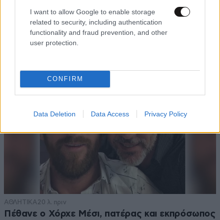
ΟΙΚΟΝΟΜΙΑ
08·08·2026 13:03
I want to allow Google to enable storage
Ποιοι φορολογούμενοι θα λάβουν email ή
related to security, including authentication
τηλεφώνημα από την ΑΑΔΕ για φορολογικές
functionality and fraud prevention, and other
εκκρεμότητες
user protection.
CONFIRM
Data Deletion
Data Access
Privacy Policy
ΑΘΛΗΤΙΚΑ
20 λ. πριν
Πέθανε ο Χόρχε Μέσι, πατέρας και εκπρόσωπος