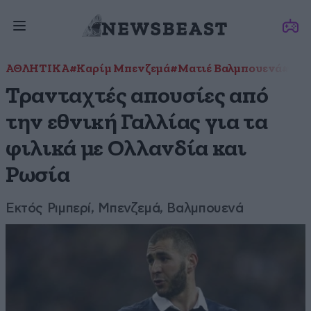
ΑΘΛΗΤΙΚΑ
#Καρίμ Μπενζεμά
#Ματιέ Βαλμπουενά
#Φρα
Τρανταχτές απουσίες από
την εθνική Γαλλίας για τα
φιλικά με Ολλανδία και
Ρωσία
Εκτός Ριμπερί, Μπενζεμά, Βαλμπουενά