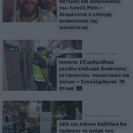
πατέρας και εκπρόσωπος
του Λιονέλ Μέσι –
Αναμένεται η επίσημη
ανακοίνωση της
οικογένειας
ΚΟΣΜΟΣ
40 λ. πριν
Ισπανία: Εξαρθρώθηκε
μεγάλο κύκλωμα διακίνησης
μεταναστών, ναρκωτικών και
όπλων – Συνελήφθησαν 78
άτομα
ΑΘΛΗΤΙΚΑ
56 λ. πριν
ΑΕΚ και Athens Kallithea θα
τιμήσουν τη μνήμη του