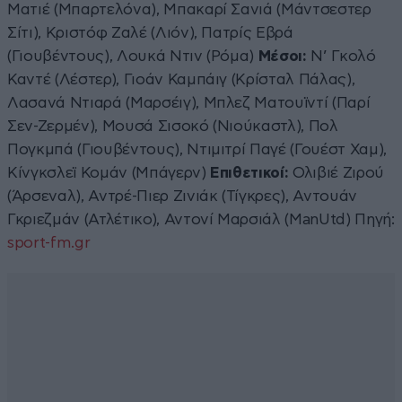
Ματιέ (Μπαρτελόνα), Μπακαρί Σανιά (Μάντσεστερ
Σίτι), Κριστόφ Ζαλέ (Λιόν), Πατρίς Εβρά
(Γιουβέντους), Λουκά Ντιν (Ρόμα)
Μέσοι:
Ν’ Γκολό
Καντέ (Λέστερ), Γιοάν Καμπάιγ (Κρίσταλ Πάλας),
Λασανά Ντιαρά (Μαρσέιγ), Μπλεζ Ματουϊντί (Παρί
Σεν-Ζερμέν), Μουσά Σισοκό (Νιούκαστλ), Πολ
Πογκμπά (Γιουβέντους), Ντιμιτρί Παγέ (Γουέστ Χαμ),
Κίνγκσλεϊ Κομάν (Μπάγερν)
Επιθετικοί:
Ολιβιέ Ζιρού
(Άρσεναλ), Αντρέ-Πιερ Ζινιάκ (Τίγκρες), Αντουάν
Γκριεζμάν (Ατλέτικο), Αντονί Μαρσιάλ (ManUtd) Πηγή:
sport-fm.gr