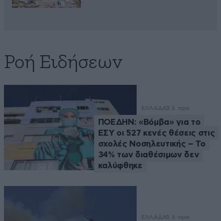
Ροή Ειδήσεων
ΕΛΛΑΔΑ
3 λ. πριν
ΠΟΕΔΗΝ: «Βόμβα» για το
ΕΣΥ οι 527 κενές θέσεις στις
σχολές Νοσηλευτικής – Το
34% των διαθέσιμων δεν
καλύφθηκε
ΕΛΛΑΔΑ
5 λ. πριν