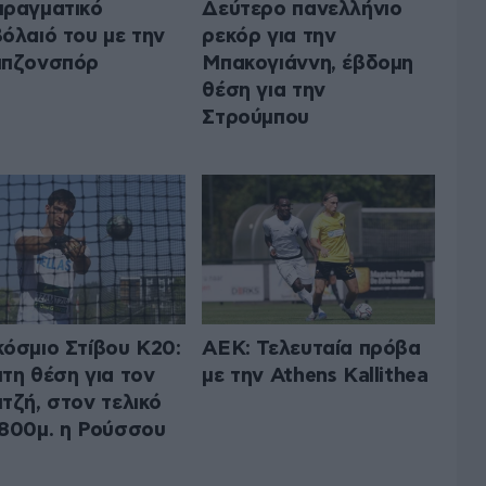
ραγματικό
Δεύτερο πανελλήνιο
όλαιό του με την
ρεκόρ για την
μπζονσπόρ
Μπακογιάννη, έβδομη
θέση για την
Στρούμπου
όσμιο Στίβου Κ20:
ΑΕΚ: Τελευταία πρόβα
τη θέση για τον
με την Athens Kallithea
τζή, στον τελικό
800μ. η Ρούσσου