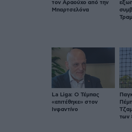
τον Αραούχο από την
εξωπ
Μπαρτσελόνα
συμβ
Τρα
La Liga: Ο Τέμπας
Παγκ
«επιτέθηκε» στον
Πέμπ
Ινφαντίνο
Τζαμ
των 