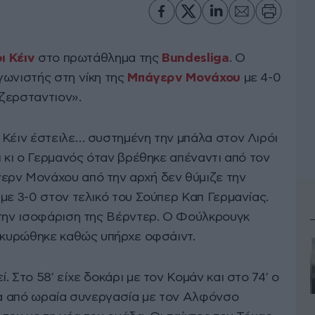
ι Κέιν
στο πρωτάθλημα της
Bundesliga
. Ο
γωνιστής στη νίκη της
Μπάγερν Μονάχου
με 4-0
ζερσταντιον».
 Κέιν έστειλε… συστημένη την μπάλα στον Λιρόι
ι κι ο Γερμανός όταν βρέθηκε απέναντι από τον
ερν Μονάχου από την αρχή δεν θύμιζε την
με 3-0 στον τελικό του Σούπερ Καπ Γερμανίας.
 την ισοφάριση της Βέρντερ. Ο Φούλκρουγκ
 ακυρώθηκε καθώς υπήρχε οφσάιντ.
 Στο 58′ είχε δοκάρι με τον Κομάν και στο 74′ ο
ιτα από ωραία συνεργασία με τον Αλφόνσο