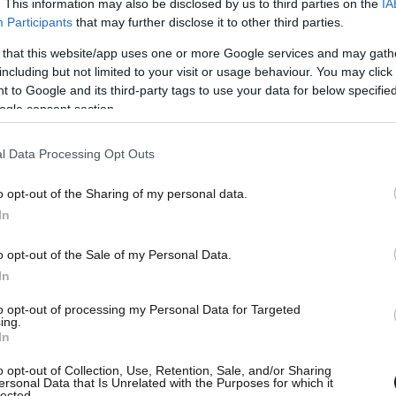
. This information may also be disclosed by us to third parties on the
IA
Participants
that may further disclose it to other third parties.
 that this website/app uses one or more Google services and may gath
including but not limited to your visit or usage behaviour. You may click 
 to Google and its third-party tags to use your data for below specifi
ogle consent section.
l Data Processing Opt Outs
o opt-out of the Sharing of my personal data.
In
o opt-out of the Sale of my Personal Data.
/status/1692629928108515548
In
to opt-out of processing my Personal Data for Targeted
ing.
In
o opt-out of Collection, Use, Retention, Sale, and/or Sharing
ersonal Data that Is Unrelated with the Purposes for which it
lected.