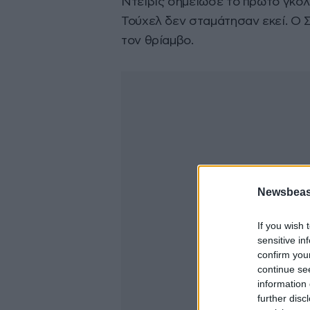
Ντέιβις σημείωσε το πρώτο γκολ 
Τούχελ δεν σταμάτησαν εκεί. Ο Σ
τον θρίαμβο.
Newsbeast
If you wish 
sensitive in
confirm you
continue se
information 
further disc