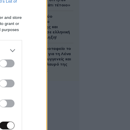
έδειξε ποτέ ότι ήταν
B’s List of
ικανός για κάτι τέτοιο»
Ακυρώνει δύο
er and store
συμβόλαια ο
to grant or
Λαρεντζάκης και
ed purposes
υπογράφει σε ελληνική
ομάδα-έκπληξη!
Στο Α’ Νεκροταφείο το
μνημόσυνο για τη Λένα
Σαμαρά – Συγγενείς και
φίλοι στο πλευρό της
οικογένειας