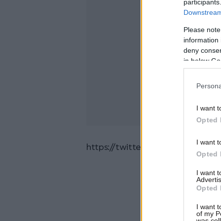
participants
Downstream 
Please note
information 
deny consent
in below Go
Persona
I want t
Opted 
I want t
https://twitter.com/TPLCSports
Opted 
I want 
Advertis
Opted 
I want t
of my P
was col