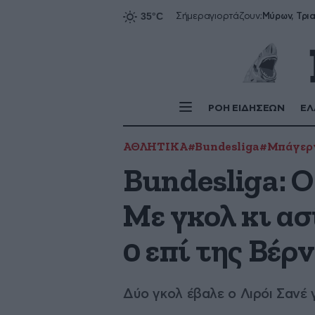
Σήμερα
γιορτάζουν:
ΡΟΗ ΕΙΔΗΣΕΩΝ
ΕΛ
ΑΘΛΗΤΙΚΑ
#Bundesliga
#Μπάγερ
Bundesliga: Ο
Με γκολ κι α
0 επί της Βέρ
Δύο γκολ έβαλε ο Λιρόι Σανέ