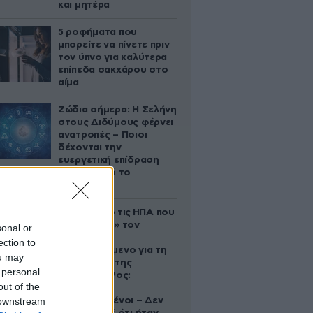
και μητέρα
5 ροφήματα που
μπορείτε να πίνετε πριν
τον ύπνο για καλύτερα
επίπεδα σακχάρου στο
αίμα
Ζώδια σήμερα: Η Σελήνη
στους Διδύμους φέρνει
ανατροπές – Ποιοι
δέχονται την
ευεργετική επίδραση
του Δία από το
απόγευμα;
Ζευγάρι από τις ΗΠΑ που
«υιοθέτησε» τον
sonal or
Αφγανό
ection to
κατηγορούμενο για τη
ou may
δολοφονία της
 personal
Ελίζαμπεθ Ρος:
out of the
«Είμαστε
 downstream
συντετριμμένοι – Δεν