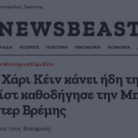
Μύρων, Τριαντάφυλλος, Τριανταφυλλιά, Φυλλιώ, Ρόζα
ΛΑΔΑ
ΚΟΣΜΟΣ
ΠΟΛΙΤΙΚΗ
ΟΙΚΟΝΟΜΙΑ
ΚΟΙΝΩΝΙΑ
ν Μονάχου
#Χάρι Κέιν
 Χάρι Κέιν κάνει ήδη τ
σίστ καθοδήγησε την Μπ
ντερ Βρέμης
 για τους Βαυαρούς