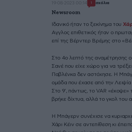
19·08·2023 00:14
σχόλια
1
Newsroom
Ιδανικό ήταν το ξεκίνημα του
Χάρ
Αγγλος επιθετικός ήταν ο πρωτα
επί της Βέρντερ Βρέμης στο «Βέ
Στο 4ο λεπτό της αναμέτρησης ο
Σανέ που είχε χώρο για να τρέξε
Παβλένκα δεν αστόχησε. Η Μπάγ
ομάδα που έχασε από την Λειψία 
Στο 9′, πάντως, το VAR «έκοψε»
βρήκε δίχτυα, αλλά το γκολ του
Η Μπάγερν συνέχισε να κυριαρχεί.
Χάρι Κέιν σε αντεπίθεση κι έπε