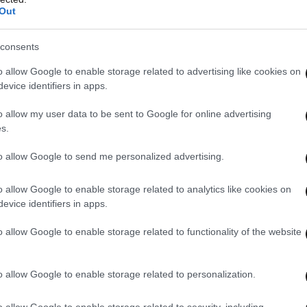
Out
consents
o allow Google to enable storage related to advertising like cookies on
evice identifiers in apps.
o allow my user data to be sent to Google for online advertising
πέραν της αγωνιστικής δράσης έχει και το
s.
ραφική αγορά. Βρίσκεται κοντά στην απόκτηση
to allow Google to send me personalized advertising.
τς από τη Μακάμπι Τελ Αβίβ για τον οποίο θα
 ευρώ. Παράλληλα, διαπραγματεύεται με την
o allow Google to enable storage related to analytics like cookies on
 Μπενζαμέν Παβάρ. Οι «νερατζούρι» δίνουν 25
evice identifiers in apps.
 ενώ η Μπάγερν Μονάχου ζητάει στο σύνολο 35
o allow Google to enable storage related to functionality of the website
o allow Google to enable storage related to personalization.
a συνεχίζεται σήμερα (19/8) και αύριο (20/8) με
Λειψία, Βόλφσμπουργκ-Χαϊντενχάιμ, Χοφενχάιμ-
o allow Google to enable storage related to security, including