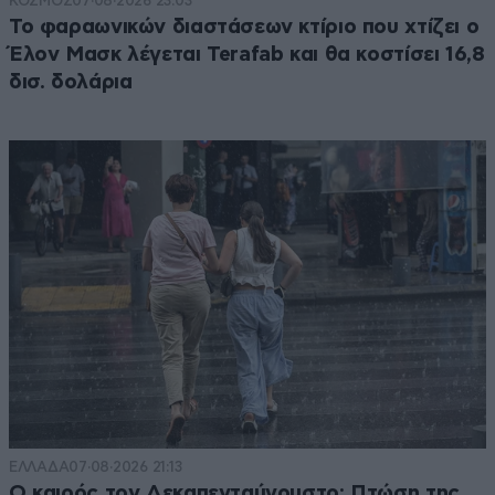
ΚΟΣΜΟΣ
07·08·2026 23:03
Το φαραωνικών διαστάσεων κτίριο που χτίζει ο
Έλον Μασκ λέγεται Terafab και θα κοστίσει 16,8
δισ. δολάρια
ΕΛΛΑΔΑ
07·08·2026 21:13
Ο καιρός τον Δεκαπενταύγουστο: Πτώση της