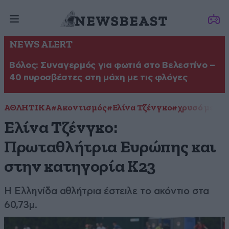
NEWS ALERT
Βόλος: Συναγερμός για φωτιά στο Βελεστίνο –
40 πυροσβέστες στη μάχη με τις φλόγες
ΑΘΛΗΤΙΚΑ
#Ακοντισμός
#Ελίνα Τζένγκο
#χρυσό μετάλ
Ελίνα Τζένγκο:
Πρωταθλήτρια Ευρώπης και
στην κατηγορία Κ23
Η Ελληνίδα αθλήτρια έστειλε το ακόντιο στα
60,73μ.