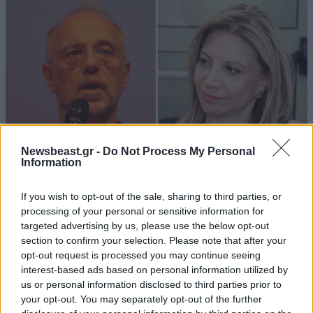
ΝΣ ο μερακλής
17·07·2023 08:02
Μπράβο ....Ελίνα. Η Αλβανία είναι υπερήφανη για
σένα. Μια και τόφερε η κουβέντα....δε λές στον
....ΠΡΟΕΔΡΑ να αποφυλακίσει εκείνο τον Ελληνα
Δήμαρχο?
Newsbeast.gr -
Do Not Process My Personal
Information
Απαντήστε
0
0
If you wish to opt-out of the sale, sharing to third parties, or
ΠΟΛΙΤΙΚΗ
07·08·2026 20:19
processing of your personal or sensitive information for
Θανάσης Αυγερινός για Καρυστιανού-Γρατσία:
targeted advertising by us, please use the below opt-out
Το μεταλλιο..
16·07·2023 23:59
«Σπέκουλα, ψεύδη, πολιτική αναξιοπρέπεια και
section to confirm your selection. Please note that after your
opt-out request is processed you may continue seeing
ανεπίδεκτες μαθήσεως»
..με courier στην αλβανανια και μαλιστα express.
interest-based ads based on personal information utilized by
us or personal information disclosed to third parties prior to
Απαντήστε
0
0
your opt-out. You may separately opt-out of the further