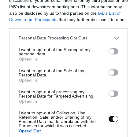
disclosure of your personal information by third parties on the
IAB’s list of downstream participants. This information may
also be disclosed by us to third parties on the
IAB’s List of
Downstream Participants
that may further disclose it to other
Dodo
16·07·2023 22:45
third parties.
Τε παιδια φερει την Ελληνικη σημσια! Σεβασμος!
Please note that this website/app uses one or more Google
Personal Data Processing Opt Outs
Μπραβο κοπελα μου! Ευχαριστω!
services and may gather and store information including but
not limited to your visit or usage behaviour. You may click to
I want to opt-out of the Sharing of my
personal data.
Απαντήστε
0
0
grant or deny consent to Google and its third-party tags to
Opted In
use your data for below specified purposes in below Google
consent section.
I want to opt-out of the Sale of my
Personal Data.
Opted In
Κρίμα
16·07·2023 22:31
I want to opt-out of processing my
Κρίμα τέτοιες αθλήτριες να μεγαλώνουν σε τέτοια
Personal Data for Targeted Advertising.
Opted In
χώρα.
I want to opt-out of Collection, Use,
Απαντήστε
0
0
Retention, Sale, and/or Sharing of my
Personal Data that Is Unrelated with the
Purposes for which it was collected.
Opted Out