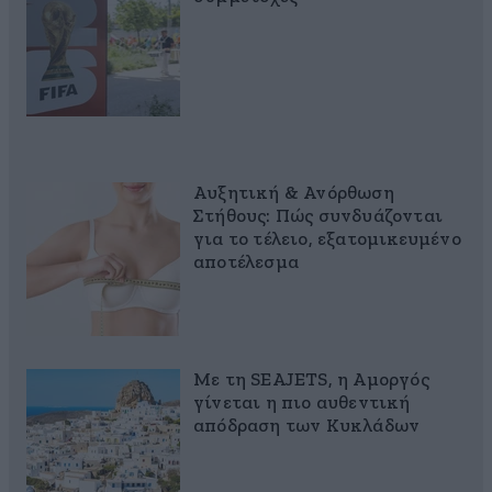
Αυξητική & Ανόρθωση
Στήθους: Πώς συνδυάζονται
για το τέλειο, εξατομικευμένο
αποτέλεσμα
Με τη SEAJETS, η Αμοργός
γίνεται η πιο αυθεντική
απόδραση των Κυκλάδων