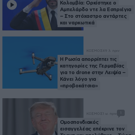
Κολομβία: Ορκίστηκε ο
Αμπελάρδο ντε λα Εσπριέγια
– Στο στόχαστρο αντάρτες
και ναρκωτικά
ΚΟΣΜΟΣ
49 λ. πριν
Η Ρωσία απορρίπτει τις
κατηγορίες της Γερμαβίας
για το drone στην Λειψία –
Κάνει λόγο για
«προβοκάτσια»
1
ΚΟΣΜΟΣ
1 ω. πριν
Ομοσπονδιακός
εισαγγελέας επέκρινε τον