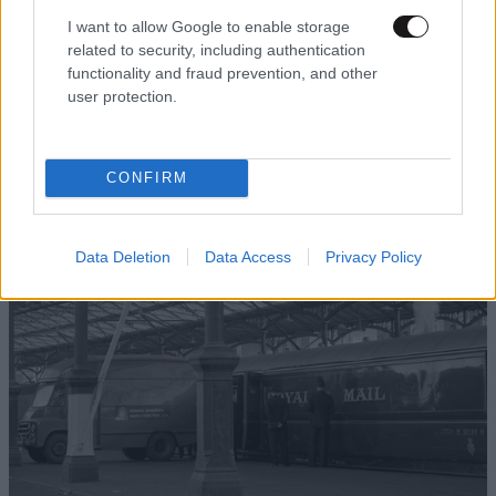
I want to allow Google to enable storage
related to security, including authentication
functionality and fraud prevention, and other
ΚΟΣΜΟΣ
07·08·2026 22:31
user protection.
Η Τουρκία προκαλεί «γκριζάροντας» ξανά το
Αιγαίο – Μετά το Χωροταξικό Πλαίσιο για τον
ελληνικό τουρισμό, το τουρκικό ΥΠΕΞ τραβάει
CONFIRM
το σχοινί
Data Deletion
Data Access
Privacy Policy