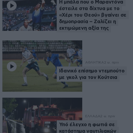
Η μπάλα που ο Μαραντόνα
έστειλε στα δίχτυα με το
«Χέρι του Θεού» βγαίνει σε
δημοπρασία – Ζαλίζει η
εκτιμώμενη αξία της
ΑΘΛΗΤΙΚΑ
2 ω. πριν
Ιδανικό επίσημο ντεμπούτο
με γκολ για τον Κούτσια
ΕΛΛΑΔΑ
2 ω. πριν
Υπό έλεγχο η φωτιά σε
κατάστημα ναυτιλιακών