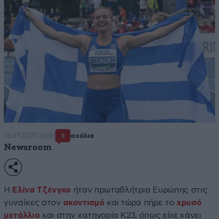
16·07·2023 20:01
σχόλια
11
Newsroom
Η
Ελίνα Τζένγκο
ήταν πρωταθλήτρια Ευρώπης στις
γυναίκες στον
ακοντισμό
και τώρα πήρε το
χρυσό
μετάλλιο
και στην κατηγορία Κ23, όπως είχε κάνει