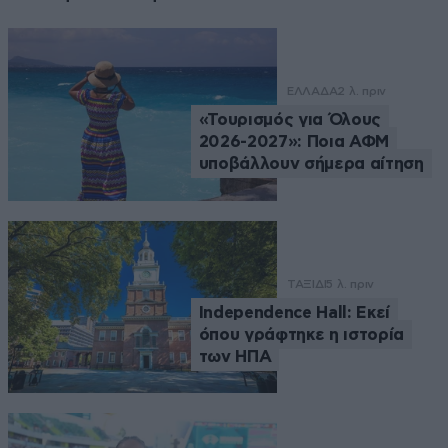
ΕΛΛΑΔΑ
2 λ. πριν
«Τουρισμός για Όλους
2026-2027»: Ποια ΑΦΜ
υποβάλλουν σήμερα αίτηση
ΤΑΞΙΔΙ
5 λ. πριν
Independence Hall: Εκεί
όπου γράφτηκε η ιστορία
των ΗΠΑ