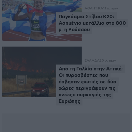
ΑΘΛΗΤΙΚΑ
11 λ. πριν
Παγκόσμιο Στίβου Κ20:
Ασημένιο μετάλλιο στα 800
μ. η Ρούσσου
ΕΛΛΑΔΑ
20 λ. πριν
Από τη Γαλλία στην Αττική:
Οι πυροσβέστες που
έσβησαν φωτιές σε δύο
χώρες περιγράφουν τις
«νέες» πυρκαγιές της
Ευρώπης