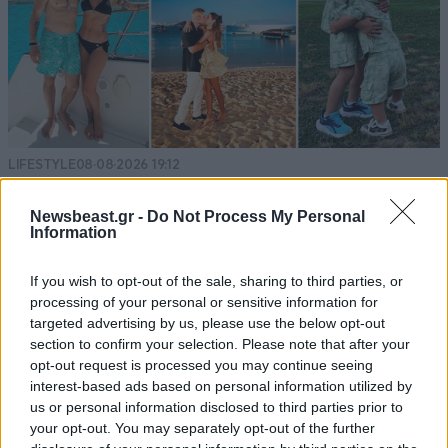
LIFESTYLE
08·08·2026 19:12
Εριέττα Κούρκουλου – Τα 33α γενέθλια και τα
φιλιά με τον Βύρωνα Βασιλειάδη: «Καμία στιγμή
Newsbeast.gr -
Do Not Process My Personal
Information
ευτυχίας δεδομένη»
If you wish to opt-out of the sale, sharing to third parties, or
processing of your personal or sensitive information for
targeted advertising by us, please use the below opt-out
section to confirm your selection. Please note that after your
opt-out request is processed you may continue seeing
interest-based ads based on personal information utilized by
us or personal information disclosed to third parties prior to
your opt-out. You may separately opt-out of the further