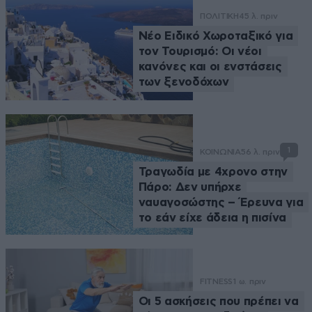
ΠΟΛΙΤΙΚΗ
45 λ. πριν
Νέο Ειδικό Χωροταξικό για
τον Τουρισμό: Οι νέοι
κανόνες και οι ενστάσεις
των ξενοδόχων
1
ΚΟΙΝΩΝΙΑ
56 λ. πριν
Τραγωδία με 4χρονο στην
Πάρο: Δεν υπήρχε
ναυαγοσώστης – Έρευνα για
το εάν είχε άδεια η πισίνα
FITNESS
1 ω. πριν
Οι 5 ασκήσεις που πρέπει να