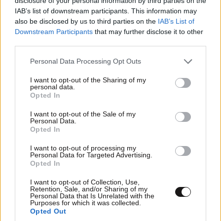
disclosure of your personal information by third parties on the
IAB’s list of downstream participants. This information may
also be disclosed by us to third parties on the
IAB’s List of
Downstream Participants
that may further disclose it to other
third parties.
Please note that this website/app uses one or more Google
Personal Data Processing Opt Outs
services and may gather and store information including but
not limited to your visit or usage behaviour. You may click to
I want to opt-out of the Sharing of my
personal data.
grant or deny consent to Google and its third-party tags to
Opted In
use your data for below specified purposes in below Google
consent section.
I want to opt-out of the Sale of my
Personal Data.
Opted In
I want to opt-out of processing my
Personal Data for Targeted Advertising.
Opted In
I want to opt-out of Collection, Use,
Retention, Sale, and/or Sharing of my
Personal Data that Is Unrelated with the
Purposes for which it was collected.
Opted Out