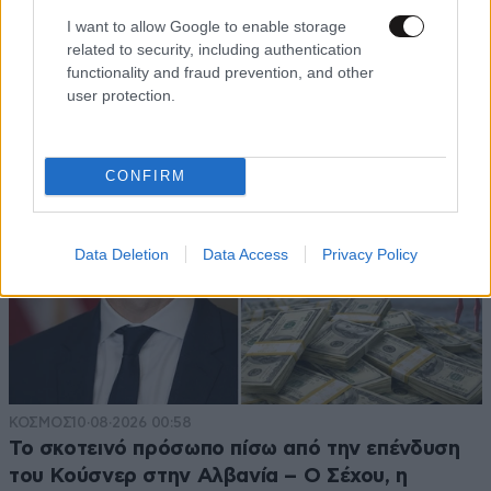
βρέθηκε κάτω από την αποθήκη οικογένειας –
I want to allow Google to enable storage
Αυτό ήταν το τελευταίο του γεύμα
related to security, including authentication
functionality and fraud prevention, and other
user protection.
CONFIRM
Data Deletion
Data Access
Privacy Policy
ΚΟΣΜΟΣ
10·08·2026 00:58
Το σκοτεινό πρόσωπο πίσω από την επένδυση
του Κούσνερ στην Αλβανία – Ο Σέχου, η