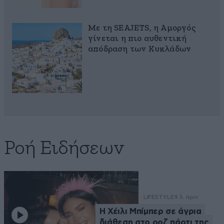
Με τη SEAJETS, η Αμοργός
γίνεται η πιο αυθεντική
απόδραση των Κυκλάδων
Ροή Ειδήσεων
LIFESTYLE
9 λ. πριν
Η Χέιλι Μπίμπερ σε άγρια
διάθεση στο ροζ πάρτι της