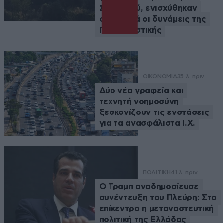
Στυλιανού, ενισχύθηκαν
σημαντικά οι δυνάμεις της
Πυροσβεστικής
ΟΙΚΟΝΟΜΙΑ
35 λ. πριν
Δύο νέα γραφεία και
τεχνητή νοημοσύνη
ξεσκονίζουν τις ενστάσεις
για τα ανασφάλιστα Ι.Χ.
ΠΟΛΙΤΙΚΗ
41 λ. πριν
Ο Τραμπ αναδημοσίευσε
συνέντευξη του Πλεύρη: Στο
επίκεντρο η μεταναστευτική
πολιτική της Ελλάδας