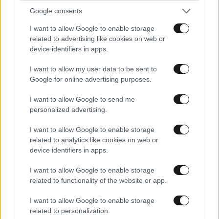
ΟΙΚΟΝΟΜΙΑ
1 ω. πριν
Google consents
Οι μεταφορές χρημάτων μέσω IRIS στο
μικροσκόπιο της ΑΑΔΕ – Γιατί είναι σημαντική η
I want to allow Google to enable storage
related to advertising like cookies on web or
αιτιολογία
device identifiers in apps.
I want to allow my user data to be sent to
Google for online advertising purposes.
I want to allow Google to send me
personalized advertising.
I want to allow Google to enable storage
related to analytics like cookies on web or
device identifiers in apps.
I want to allow Google to enable storage
related to functionality of the website or app.
I want to allow Google to enable storage
ΚΟΣΜΟΣ
2 ω. πριν
related to personalization.
Τεράστιος πύθωνας με πρησμένη κοιλιά