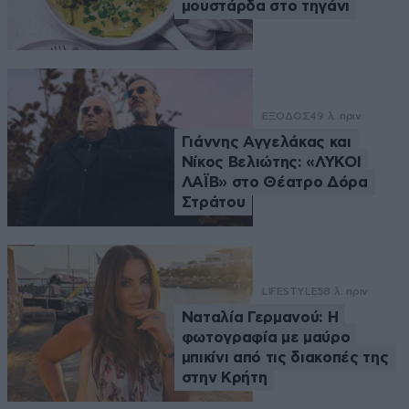
μουστάρδα στο τηγάνι
ΕΞΟΔΟΣ
49 λ. πριν
Γιάννης Αγγελάκας και
Νίκος Βελιώτης: «ΛΥΚΟΙ
ΛΑΪΒ» στο Θέατρο Δόρα
Στράτου
LIFESTYLE
58 λ. πριν
Ναταλία Γερμανού: Η
φωτογραφία με μαύρο
μπικίνι από τις διακοπές της
στην Κρήτη