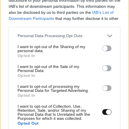
disclosure of your personal information by third parties on the
ΚΟΣΜΟΣ
09·08·2026 20:04
IAB’s list of downstream participants. This information may
«Ο εφιάλτης μου στο πλοίο-σκλαβιά των
also be disclosed by us to third parties on the
IAB’s List of
Σαϊεντολόγων» – Βρετανίδα περιγράφει πώς
Downstream Participants
that may further disclose it to other
«παραδόθηκε» στη θρησκευτική ομάδα και
third parties.
υπέστη χρόνια κακοποίησης
Please note that this website/app uses one or more Google
Personal Data Processing Opt Outs
services and may gather and store information including but
not limited to your visit or usage behaviour. You may click to
I want to opt-out of the Sharing of my
personal data.
grant or deny consent to Google and its third-party tags to
Opted In
use your data for below specified purposes in below Google
consent section.
I want to opt-out of the Sale of my
Personal Data.
Opted In
I want to opt-out of processing my
Personal Data for Targeted Advertising.
Opted In
I want to opt-out of Collection, Use,
Retention, Sale, and/or Sharing of my
Personal Data that Is Unrelated with the
Purposes for which it was collected.
Opted Out