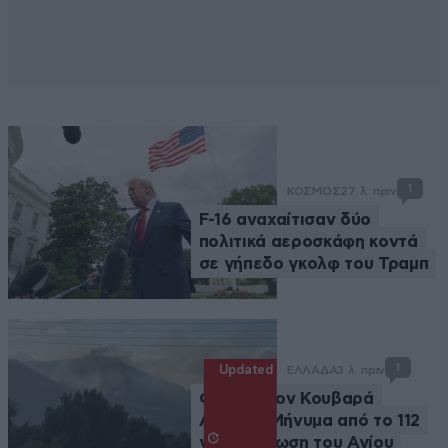
1
ΚΟΣΜΟΣ
27 λ. πριν
F-16 αναχαίτισαν δύο
πολιτικά αεροσκάφη κοντά
σε γήπεδο γκολφ του Τραμπ
1
Updated
ΕΛΛΑΔΑ
3 λ. πριν
Φωτιά στον Κουβαρά
Αττικής: Μήνυμα από το 112
για εκκένωση του Αγίου