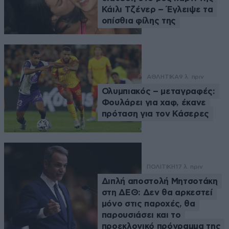
Κάιλι Τζένερ – Έγλειψε τα
οπίσθια φίλης της
ΑΘΛΗΤΙΚΑ
9 λ. πριν
Ολυμπιακός – μεταγραφές:
Φουλάρει για χαφ, έκανε
πρόταση για τον Κάσερες
ΠΟΛΙΤΙΚΗ
17 λ. πριν
Διπλή αποστολή Μητσοτάκη
στη ΔΕΘ: Δεν θα αρκεστεί
μόνο στις παροχές, θα
παρουσιάσει και το
προεκλογικό πρόγραμμα της