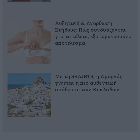
Αυξητική & Ανόρθωση
Στήθους: Πώς συνδυάζονται
για το τέλειο, εξατομικευμένο
αποτέλεσμα
Με τη SEAJETS, η Αμοργός
γίνεται η πιο αυθεντική
απόδραση των Κυκλάδων