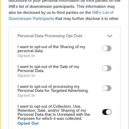
disclosure of your personal information by third parties on the
σχέση που θυμίζει σενάριο ταινίας και μετρά
IAB’s list of downstream participants. This information may
also be disclosed by us to third parties on the
IAB’s List of
πάνω από τέσσερα χρόνια
Downstream Participants
that may further disclose it to other
third parties.
Please note that this website/app uses one or more Google
Personal Data Processing Opt Outs
services and may gather and store information including but
not limited to your visit or usage behaviour. You may click to
I want to opt-out of the Sharing of my
personal data.
grant or deny consent to Google and its third-party tags to
Opted In
use your data for below specified purposes in below Google
consent section.
I want to opt-out of the Sale of my
Personal Data.
Opted In
I want to opt-out of processing my
Personal Data for Targeted Advertising.
Opted In
I want to opt-out of Collection, Use,
Retention, Sale, and/or Sharing of my
ΔΙΑΤΡΟΦΗ
08·08·2026 08:30
Personal Data that Is Unrelated with the
Purposes for which it was collected.
Ογκολόγοι προειδοποιούν: Αυτές οι τροφές,
Opted Out
περνούν απαρατήρητες, αλλά καλό είναι να τις