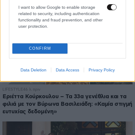
I want to allow Google to enable storage
related to security, including authentication
functionality and fraud prevention, and other
user protection.
CONFIRM
Data Deletion
Data Access
Privacy Policy
LIFESTYLE
46 λ. πριν
Εριέττα Κούρκουλου – Τα 33α γενέθλια και τα
φιλιά με τον Βύρωνα Βασιλειάδη: «Καμία στιγμή
ευτυχίας δεδομένη»