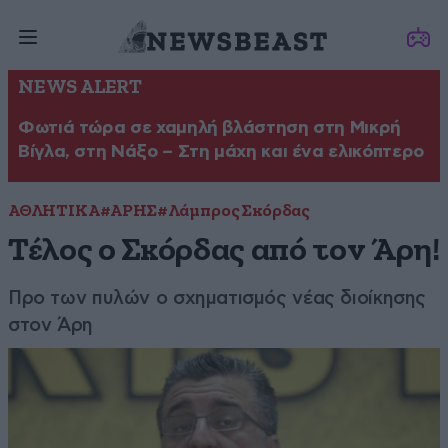
NEWS ALERT
Φωτιά τώρα σε χαμηλή βλάστηση στη Μικρή
Βίγλα, στη Νάξο – Στη μάχη και ένα ελικόπτερο
ΑΘΛΗΤΙΚΑ
#ΑΡΗΣ
#Λάμπρος Σκόρδας
Τέλος ο Σκόρδας από τον Άρη!
Προ των πυλών ο σχηματισμός νέας διοίκησης
στον Άρη