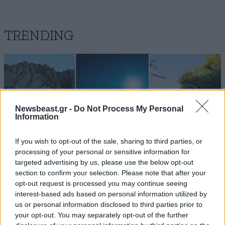
TRENDING
Newsbeast.gr -
Do Not Process My Personal
Information
If you wish to opt-out of the sale, sharing to third parties, or
processing of your personal or sensitive information for
targeted advertising by us, please use the below opt-out
section to confirm your selection. Please note that after your
opt-out request is processed you may continue seeing
interest-based ads based on personal information utilized by
LIFESTYLE
08·08·2026 19:12
us or personal information disclosed to third parties prior to
Εριέττα Κούρκουλου – Τα 33α γενέθλια και τα
your opt-out. You may separately opt-out of the further