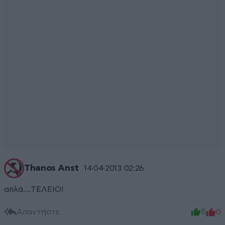
Thanos Anst
14·04·2013 02:26
απλά....ΤΕΛΕΙΟ!
Απαντήστε
5
0