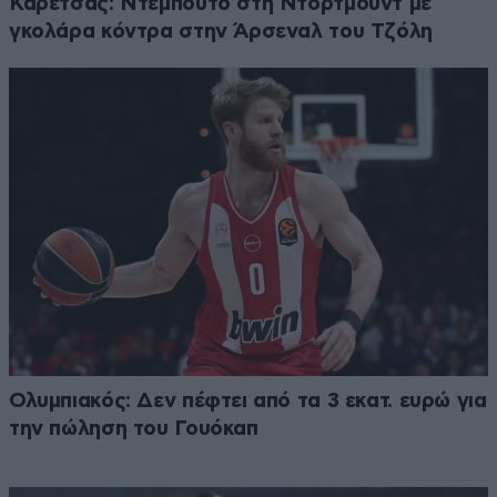
Καρέτσας: Ντεμπούτο στη Ντόρτμουντ με
γκολάρα κόντρα στην Άρσεναλ του Τζόλη
Ολυμπιακός: Δεν πέφτει από τα 3 εκατ. ευρώ για
την πώληση του Γουόκαπ