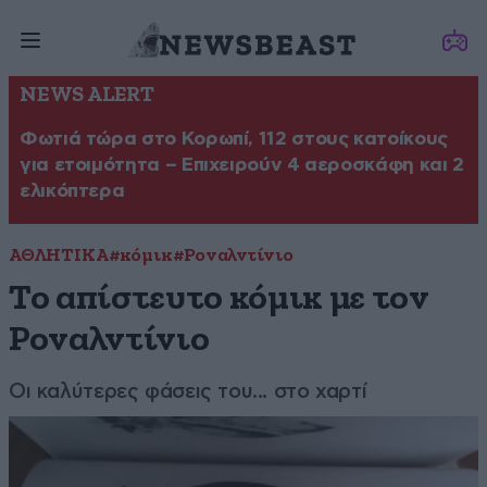
NEWS ALERT
Φωτιά τώρα στο Κορωπί, 112 στους κατοίκους
για ετοιμότητα – Επιχειρούν 4 αεροσκάφη και 2
ελικόπτερα
ΑΘΛΗΤΙΚΑ
#κόμικ
#Ροναλντίνιο
Το απίστευτο κόμικ με τον
Ροναλντίνιο
Οι καλύτερες φάσεις του... στο χαρτί