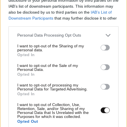
disclosure of your personal information by third parties on the
φιλιά με τον Βύρωνα Βασιλειάδη: «Καμία στιγμή
IAB’s list of downstream participants. This information may
ευτυχίας δεδομένη»
also be disclosed by us to third parties on the
IAB’s List of
Downstream Participants
that may further disclose it to other
third parties.
Please note that this website/app uses one or more Google
Personal Data Processing Opt Outs
services and may gather and store information including but
not limited to your visit or usage behaviour. You may click to
I want to opt-out of the Sharing of my
personal data.
grant or deny consent to Google and its third-party tags to
Opted In
use your data for below specified purposes in below Google
consent section.
I want to opt-out of the Sale of my
Personal Data.
Opted In
I want to opt-out of processing my
Personal Data for Targeted Advertising.
Opted In
I want to opt-out of Collection, Use,
Retention, Sale, and/or Sharing of my
Personal Data that Is Unrelated with the
Purposes for which it was collected.
Opted Out