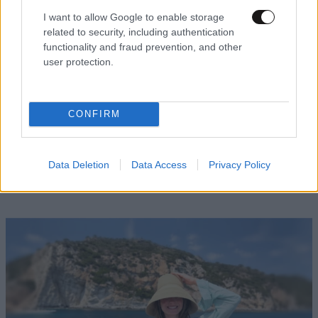
I want to allow Google to enable storage
related to security, including authentication
functionality and fraud prevention, and other
user protection.
CONFIRM
FITNESS
09·08·2026 09:30
Οι 5 ασκήσεις που πρέπει να κάνετε για μια ζωή
με δύναμη και αυτονομία – Ένα απλό αλλά
Data Deletion
Data Access
Privacy Policy
ιδανικό πρόγραμμα καθώς μεγαλώνετε