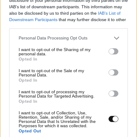
disclosure of your personal information by third parties on the
IAB’s list of downstream participants. This information may
also be disclosed by us to third parties on the
IAB’s List of
Downstream Participants
that may further disclose it to other
third parties.
Please note that this website/app uses one or more Google
Personal Data Processing Opt Outs
services and may gather and store information including but
not limited to your visit or usage behaviour. You may click to
I want to opt-out of the Sharing of my
personal data.
grant or deny consent to Google and its third-party tags to
Opted In
use your data for below specified purposes in below Google
Xαρακτήρες: 0/1000
consent section.
I want to opt-out of the Sale of my
Personal Data.
Διαβάστε και ακολουθήστε τους κανόνες σχολιασμού
Opted In
I want to opt-out of processing my
ΠΡΟΣΘΗΚΗ
Personal Data for Targeted Advertising.
Opted In
I want to opt-out of Collection, Use,
Retention, Sale, and/or Sharing of my
Personal Data that Is Unrelated with the
Αντε τωρα
13·06·2026 21:21
Purposes for which it was collected.
Opted Out