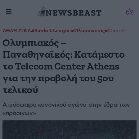
ΑΘΛΗΤΙΚΑ
#Basket League
#Ολυμπιακός
#Παναθηναϊ
Ολυμπιακός –
Παναθηναϊκός: Κατάμεστο
το Telecom Center Athens
για την προβολή του 5ου
τελικού
Ατμόσφαιρα κανονικού αγώνα στην έδρα των
«πράσινων»