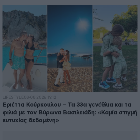
LIFESTYLE
08·08·2026 19:12
Εριέττα Κούρκουλου – Τα 33α γενέθλια και τα
φιλιά με τον Βύρωνα Βασιλειάδη: «Καμία στιγμή
ευτυχίας δεδομένη»