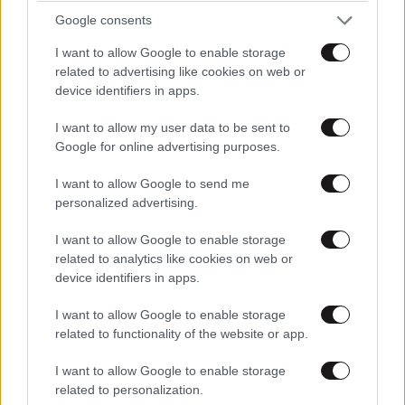
Ολοι οι κλοουν σπιτια σας!!! Οταν δεν εχεις ομαδα,
Google consents
μην εχεις απαιτησεις!!! Το θεμα με εσας ειναι οτι
κρυβεστε πίσω απο την αδυναμια σας και ριχνετε
I want to allow Google to enable storage
λασπη στην ομαδα που σας πηρε τα σωβρακα!!!
related to advertising like cookies on web or
device identifiers in apps.
Απαντήστε
2
0
I want to allow my user data to be sent to
Google for online advertising purposes.
I want to allow Google to send me
personalized advertising.
I want to allow Google to enable storage
related to analytics like cookies on web or
device identifiers in apps.
I want to allow Google to enable storage
related to functionality of the website or app.
I want to allow Google to enable storage
related to personalization.