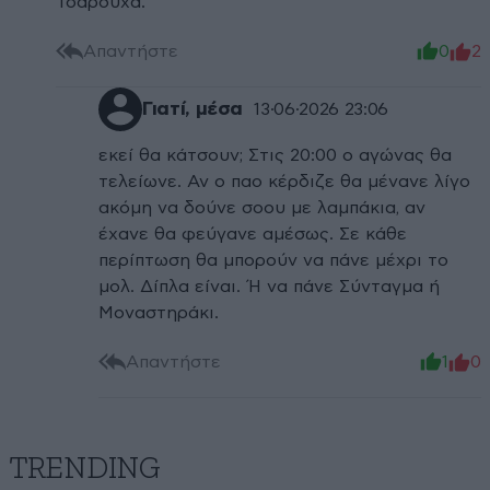
Τσαρούχα.
Απαντήστε
0
2
Γιατί, μέσα
13·06·2026 23:06
εκεί θα κάτσουν; Στις 20:00 ο αγώνας θα
τελείωνε. Αν ο παο κέρδιζε θα μένανε λίγο
ακόμη να δούνε σοου με λαμπάκια, αν
έχανε θα φεύγανε αμέσως. Σε κάθε
περίπτωση θα μπορούν να πάνε μέχρι το
μολ. Δίπλα είναι. Ή να πάνε Σύνταγμα ή
Μοναστηράκι.
Απαντήστε
1
0
TRENDING