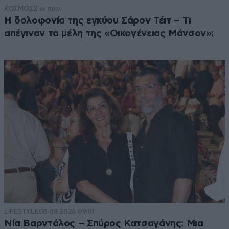
ΚΟΣΜΟΣ
2 ω. πριν
Η δολοφονία της εγκύου Σάρον Τέιτ – Τι
απέγιναν τα μέλη της «Οικογένειας Μάνσον»;
LIFESTYLE
08·08·2026 09:01
Νία Βαρντάλος – Σπύρος Κατσαγάνης: Μια