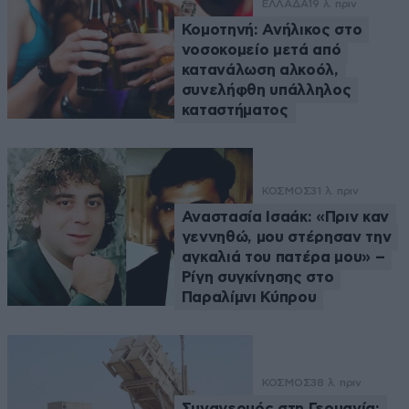
ΕΛΛΑΔΑ
19 λ. πριν
Κομοτηνή: Ανήλικος στο
νοσοκομείο μετά από
κατανάλωση αλκοόλ,
συνελήφθη υπάλληλος
καταστήματος
ΚΟΣΜΟΣ
31 λ. πριν
Αναστασία Ισαάκ: «Πριν καν
γεννηθώ, μου στέρησαν την
αγκαλιά του πατέρα μου» –
Ρίγη συγκίνησης στο
Παραλίμνι Κύπρου
ΚΟΣΜΟΣ
38 λ. πριν
Συναγερμός στη Γερμανία: