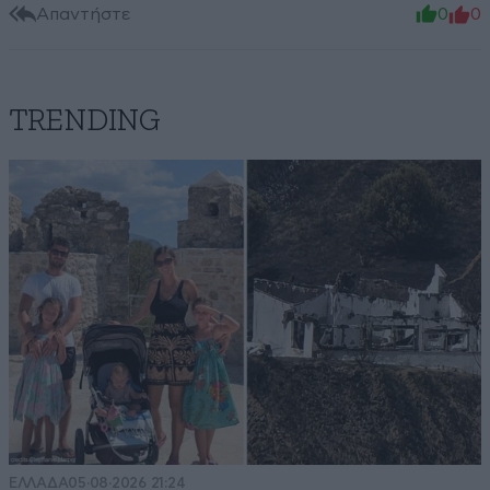
Απαντήστε
0
0
TRENDING
ΕΛΛΑΔΑ
05·08·2026 21:24