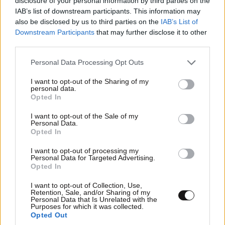
disclosure of your personal information by third parties on the
IAB’s list of downstream participants. This information may
που είχαν ως αποτέλεσμα ένας 20χρονος να είναι
also be disclosed by us to third parties on the
IAB’s List of
-σύμφωνα με ιατρικές πηγές- εγκεφαλικά νεκρός.
Downstream Participants
that may further disclose it to other
third parties.
Please note that this website/app uses one or more Google
Personal Data Processing Opt Outs
services and may gather and store information including but
Ακολουθήστε
το
Newsbeast
στο Viber και
not limited to your visit or usage behaviour. You may click to
I want to opt-out of the Sharing of my
μάθετε
πρώτοι
τα
σημαντικότερα νέα
personal data.
grant or deny consent to Google and its third-party tags to
Opted In
use your data for below specified purposes in below Google
Διαβάστε σχετικά
consent section.
I want to opt-out of the Sale of my
Personal Data.
Opted In
Παγκόσμιος συναγερμός μετά την
I want to opt-out of processing my
απειλή Τραμπ: «Θα χτυπήσουμε
Personal Data for Targeted Advertising.
Opted In
απόψε» το Ιράν – Τρόμος στις
διεθνείς χρηματαγορές
I want to opt-out of Collection, Use,
Retention, Sale, and/or Sharing of my
Personal Data that Is Unrelated with the
Purposes for which it was collected.
Opted Out