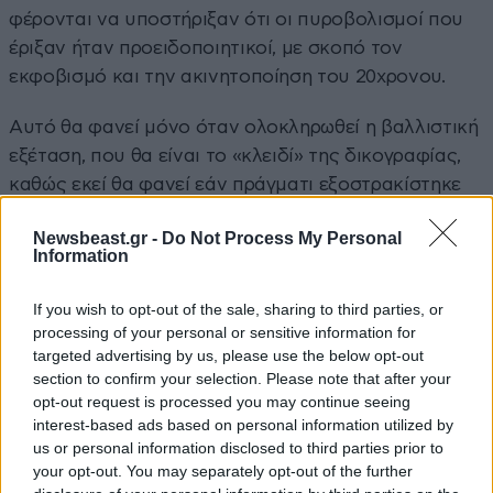
φέρονται να υποστήριξαν ότι οι πυροβολισμοί που
έριξαν ήταν προειδοποιητικοί, με σκοπό τον
εκφοβισμό και την ακινητοποίηση του 20χρονου.
Αυτό θα φανεί μόνο όταν ολοκληρωθεί η βαλλιστική
εξέταση, που θα είναι το «κλειδί» της δικογραφίας,
καθώς εκεί θα φανεί εάν πράγματι εξοστρακίστηκε
κάποια βολίδα ή εάν υπήρξε ευθεία βολή προς το
Newsbeast.gr -
Do Not Process My Personal
μέρος του νεαρού, που φέρει δύο σοβαρά τραύματα
Information
στο κεφάλι. Ένα ιδιαίτερα ενδιαφέρον στοιχείο είναι
ότι στο μαντρότοιχο που σκαρφάλωσε ο 20χρονος
If you wish to opt-out of the sale, sharing to third parties, or
υπάρχουν τουλάχιστον 6 οπές σε διαφορετικά ύψη,
processing of your personal or sensitive information for
targeted advertising by us, please use the below opt-out
κάτι που σημαίνει ότι δεν είχαμε μόνο
section to confirm your selection. Please note that after your
προειδοποιητικά πυρά στον αέρα.
opt-out request is processed you may continue seeing
interest-based ads based on personal information utilized by
Να θυμίσουμε ότι η ανακοίνωση του Αρχηγείου της
us or personal information disclosed to third parties prior to
ΕΛΑΣ ήταν ιδιαίτερα προσεκτική και αναφερόταν
your opt-out. You may separately opt-out of the further
περισσότερο στο τι προηγήθηκε των πυροβολισμών,