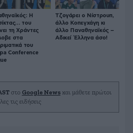
θηναϊκός: Η
Τζογάρει ο Νίστρουπ,
ίκτας… του
άλλο Κοπεγχάγη κι
νει τη Χράντες
άλλο Παναθηναϊκός –
λοβε στα
Αδικεί Έλληνα άσο!
ριματικά του
pa Conference
gue
AST
στο
Google News
και μάθετε πρώτοι
λες τις ειδήσεις