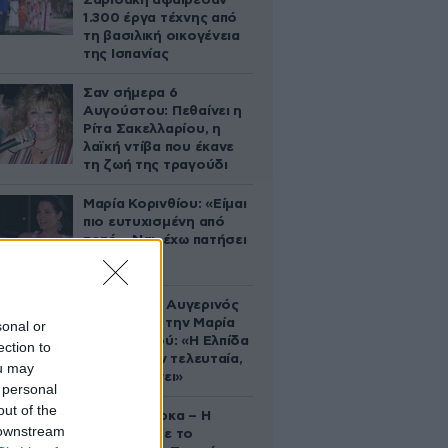
Σαριδάκη αφαίρεσαν
1.300 έργα τέχνης από
τη βασιλική οικογένεια
της Ισπανίας
Σαν σήμερα 6
Αυγούστου: Πεθαίνει η
Ρίτα Σακελλαρίου, η
λαϊκή ντίβα που έκανε
τη ζωή της τραγούδι
Μαρία Κορινθίου: «Είμαι
πιο ευτυχισμένη από
ποτέ – Ναι, έχω πατήσει
φρένο»
Ο Θανάσης Αυγερινός
επιμένει για την Μαρία
sonal or
Καρυστιανού: «Η Ελπίδα
ection to
πεθαίνει μεν τελευταία,
ou may
αλλά πεθαίνει»
 personal
out of the
Δανάη Μπάρκα – Η
 downstream
ανάρτηση με το