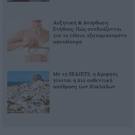
Αυξητική & Ανόρθωση
Στήθους: Πώς συνδυάζονται
για το τέλειο, εξατομικευμένο
αποτέλεσμα
Με τη SEAJETS, η Αμοργός
γίνεται η πιο αυθεντική
απόδραση των Κυκλάδων