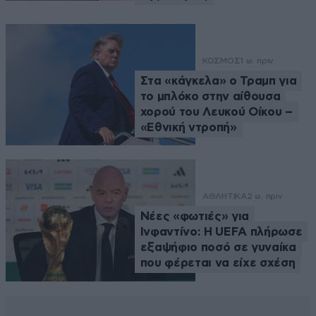
ΚΟΣΜΟΣ
1 ω. πριν
Στα «κάγκελα» ο Τραμπ για
το μπλόκο στην αίθουσα
χορού του Λευκού Οίκου –
«Εθνική ντροπή»
ΑΘΛΗΤΙΚΑ
2 ω. πριν
Νέες «φωτιές» για
Ινφαντίνο: Η UEFA πλήρωσε
εξαψήφιο ποσό σε γυναίκα
που φέρεται να είχε σχέση