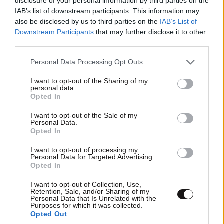
disclosure of your personal information by third parties on the
IAB’s list of downstream participants. This information may
also be disclosed by us to third parties on the
IAB’s List of
Downstream Participants
that may further disclose it to other
third parties.
Please note that this website/app uses one or more Google
Personal Data Processing Opt Outs
services and may gather and store information including but
not limited to your visit or usage behaviour. You may click to
I want to opt-out of the Sharing of my
personal data.
grant or deny consent to Google and its third-party tags to
Opted In
use your data for below specified purposes in below Google
consent section.
I want to opt-out of the Sale of my
Personal Data.
Opted In
I want to opt-out of processing my
Personal Data for Targeted Advertising.
Opted In
I want to opt-out of Collection, Use,
Retention, Sale, and/or Sharing of my
Personal Data that Is Unrelated with the
ΚΟΣΜΟΣ
07·08·2026 23:03
Purposes for which it was collected.
Το φαραωνικών διαστάσεων κτίριο που χτίζει ο
Opted Out
Έλον Μασκ λέγεται Terafab και θα κοστίσει 16,8