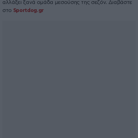
αλλάξει ξανά ομάδα μεσούσης της σεζόν. Διαβάστε
στο
Sportdog.gr