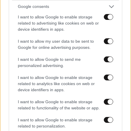
δισ. δολάρια
Google consents
I want to allow Google to enable storage
related to advertising like cookies on web or
device identifiers in apps.
I want to allow my user data to be sent to
Google for online advertising purposes.
I want to allow Google to send me
personalized advertising.
I want to allow Google to enable storage
related to analytics like cookies on web or
device identifiers in apps.
I want to allow Google to enable storage
related to functionality of the website or app.
ΕΛΛΑΔΑ
07·08·2026 21:13
Ο καιρός τον Δεκαπενταύγουστο: Πτώση της
I want to allow Google to enable storage
θερμοκρασίας και ενίσχυση των ανέμων – Που
related to personalization.
θα εκδηλωθούν καταιγίδες