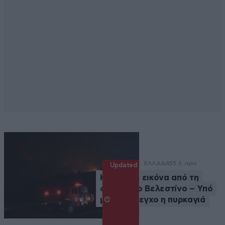
ΕΛΛΑΔΑ
55 λ. πριν
Updated
Καλύτερη εικόνα από τη
φωτιά στο Βελεστίνο – Υπό
μερικό έλεγχο η πυρκαγιά