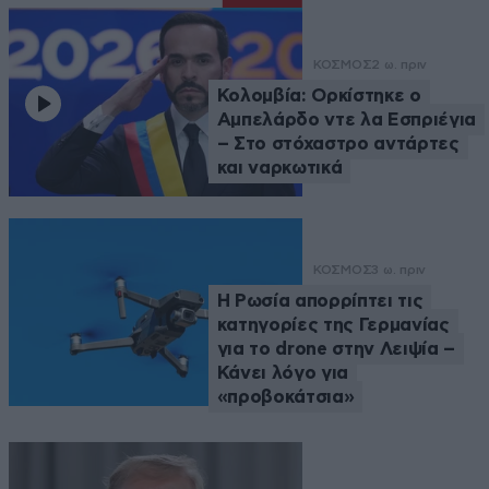
ΚΟΣΜΟΣ
2 ω. πριν
Κολομβία: Ορκίστηκε ο
Αμπελάρδο ντε λα Εσπριέγια
– Στο στόχαστρο αντάρτες
και ναρκωτικά
ΚΟΣΜΟΣ
3 ω. πριν
Η Ρωσία απορρίπτει τις
κατηγορίες της Γερμανίας
για το drone στην Λειψία –
Κάνει λόγο για
«προβοκάτσια»