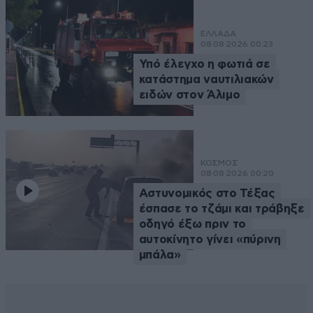
ΕΛΛΑΔΑ
08·08·2026 00:23
Υπό έλεγχο η φωτιά σε
κατάστημα ναυτιλιακών
ειδών στον Άλιμο
ΚΟΣΜΟΣ
08·08·2026 00:20
Αστυνομικός στο Τέξας
έσπασε το τζάμι και τράβηξε
οδηγό έξω πριν το
αυτοκίνητο γίνει «πύρινη
μπάλα»