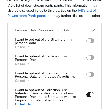
disclosure of your personal information by third parties on the
LIFESTYLE
08·08·2026 09:01
IAB’s list of downstream participants. This information may
Νία Βαρντάλος – Σπύρος Κατσαγάνης: Μια
also be disclosed by us to third parties on the
IAB’s List of
σχέση που θυμίζει σενάριο ταινίας και μετρά
Downstream Participants
that may further disclose it to other
πάνω από τέσσερα χρόνια
third parties.
Please note that this website/app uses one or more Google
Personal Data Processing Opt Outs
services and may gather and store information including but
not limited to your visit or usage behaviour. You may click to
I want to opt-out of the Sharing of my
personal data.
grant or deny consent to Google and its third-party tags to
Opted In
use your data for below specified purposes in below Google
consent section.
I want to opt-out of the Sale of my
Personal Data.
Opted In
I want to opt-out of processing my
Personal Data for Targeted Advertising.
Opted In
I want to opt-out of Collection, Use,
Retention, Sale, and/or Sharing of my
Personal Data that Is Unrelated with the
Purposes for which it was collected.
Opted Out