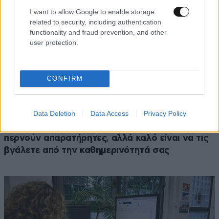
I want to allow Google to enable storage
related to security, including authentication
functionality and fraud prevention, and other
user protection.
CONFIRM
Data Deletion
Data Access
Privacy Policy
ΔΙΑΤΡΟΦΗ
08·08·2026 08:30
Ογκολόγοι προειδοποιούν: Αυτές οι τροφές,
περνούν απαρατήρητες, αλλά καλό είναι να τις
βγάλετε από την καθημερινότητά σας