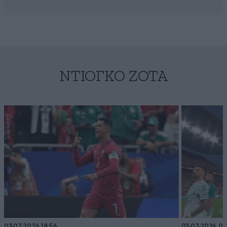
ΝΤΙΌΓΚΟ ΖΌΤΑ
03·07·2026 18:56
03·07·2026 05