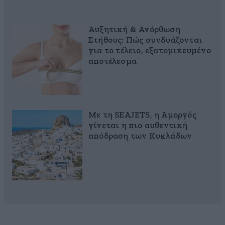
Αυξητική & Ανόρθωση
Στήθους: Πώς συνδυάζονται
για το τέλειο, εξατομικευμένο
αποτέλεσμα
Με τη SEAJETS, η Αμοργός
γίνεται η πιο αυθεντική
απόδραση των Κυκλάδων