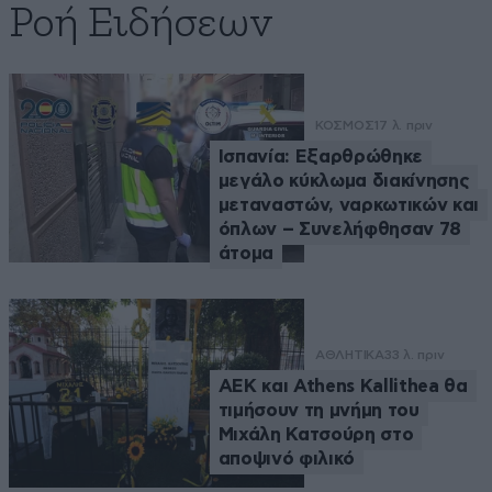
Ροή Ειδήσεων
ΚΟΣΜΟΣ
17 λ. πριν
Ισπανία: Εξαρθρώθηκε
μεγάλο κύκλωμα διακίνησης
μεταναστών, ναρκωτικών και
όπλων – Συνελήφθησαν 78
άτομα
ΑΘΛΗΤΙΚΑ
33 λ. πριν
ΑΕΚ και Athens Kallithea θα
τιμήσουν τη μνήμη του
Μιχάλη Κατσούρη στο
αποψινό φιλικό