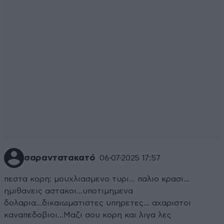
σαραντατακατό
06·07·2025 17:57
πεστα κορη: μουχλιασμενο τυρι... παλιο κρασι...
ημιθανεις αστακοι...υποτιμημενα
δολαρια...δικαιωματιστες υπηρετες... αχαριστοι
καναπεδοβιοι...Μαζι σου κορη και λιγα λες