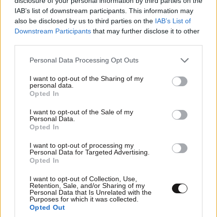
disclosure of your personal information by third parties on the
IAB’s list of downstream participants. This information may
also be disclosed by us to third parties on the
IAB’s List of
Downstream Participants
that may further disclose it to other
third parties.
Please note that this website/app uses one or more Google
Personal Data Processing Opt Outs
services and may gather and store information including but
not limited to your visit or usage behaviour. You may click to
I want to opt-out of the Sharing of my
personal data.
grant or deny consent to Google and its third-party tags to
Opted In
LIFESTYLE
06·08·2026 12:46
use your data for below specified purposes in below Google
Μαρία Κορινθίου: «Είμαι πιο ευτυχισμένη από
consent section.
I want to opt-out of the Sale of my
ποτέ – Ναι, έχω πατήσει φρένο»
Personal Data.
Opted In
I want to opt-out of processing my
Personal Data for Targeted Advertising.
Opted In
I want to opt-out of Collection, Use,
Retention, Sale, and/or Sharing of my
Personal Data that Is Unrelated with the
Purposes for which it was collected.
Opted Out