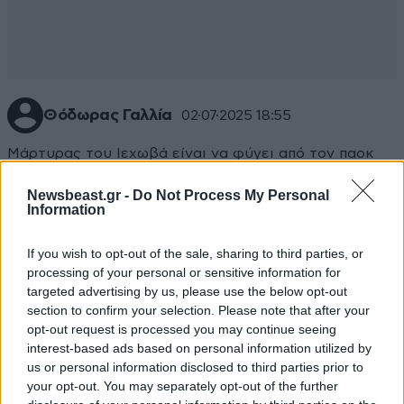
Θόδωρας Γαλλία
02·07·2025 18:55
Μάρτυρας του Ιεχωβά είναι να φύγει από τον παοκ
Απαντήστε
1
0
Newsbeast.gr -
Do Not Process My Personal
Information
If you wish to opt-out of the sale, sharing to third parties, or
processing of your personal or sensitive information for
TRENDING
targeted advertising by us, please use the below opt-out
section to confirm your selection. Please note that after your
opt-out request is processed you may continue seeing
interest-based ads based on personal information utilized by
us or personal information disclosed to third parties prior to
your opt-out. You may separately opt-out of the further