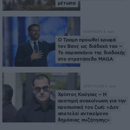
μέτωπα
ΚΟΣΜΟΣ
10 λ. πριν
Ο Τραμπ προωθεί κρυφά
τον Βανς ως διάδοχό του –
Το παρασκήνιο της διαδοχής
στο στρατόπεδο MAGA
LIFESTYLE
15 λ. πριν
Χρίστος Κούγιας – Η
αυστηρή ανακοίνωση για την
προσωπική του ζωή: «Δεν
αποτελεί αντικείμενο
δημόσιας συζήτησης»