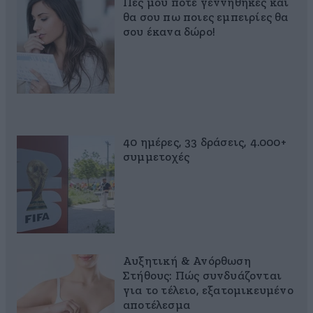
Πες μου πότε γεννήθηκες και
θα σου πω ποιες εμπειρίες θα
σου έκανα δώρο!
40 ημέρες, 33 δράσεις, 4.000+
συμμετοχές
Αυξητική & Ανόρθωση
Στήθους: Πώς συνδυάζονται
για το τέλειο, εξατομικευμένο
αποτέλεσμα