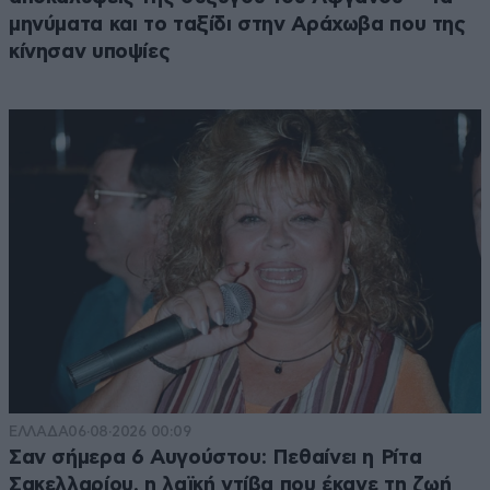
μηνύματα και το ταξίδι στην Αράχωβα που της
κίνησαν υποψίες
ΕΛΛΑΔΑ
06·08·2026 00:09
Σαν σήμερα 6 Αυγούστου: Πεθαίνει η Ρίτα
Σακελλαρίου, η λαϊκή ντίβα που έκανε τη ζωή