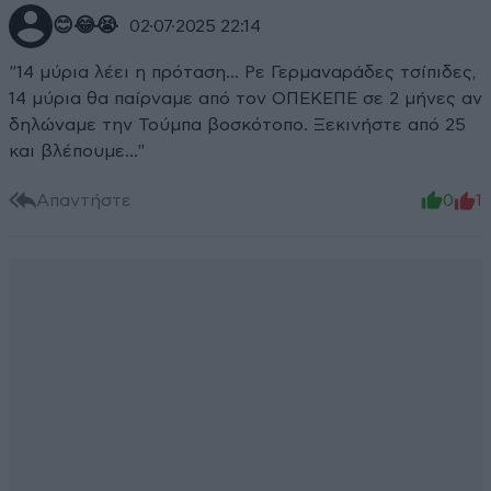
😊😂😭
02·07·2025 22:14
"14 μύρια λέει η πρόταση... Ρε Γερμαναράδες τσίπιδες,
14 μύρια θα παίρναμε από τον ΟΠΕΚΕΠΕ σε 2 μήνες αν
δηλώναμε την Τούμπα βοσκότοπο. Ξεκινήστε από 25
και βλέπουμε..."
Απαντήστε
0
1