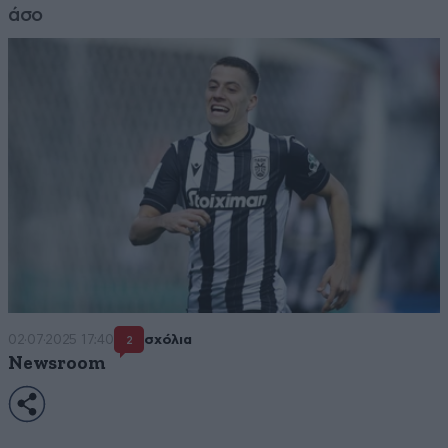
άσο
02·07·2025 17:40
σχόλια
2
Newsroom