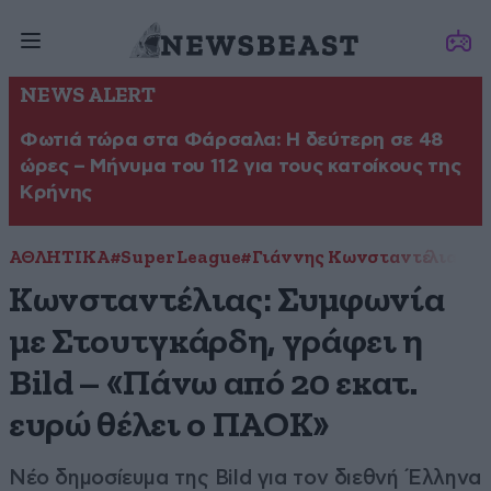
NEWS ALERT
Φωτιά τώρα στα Φάρσαλα: Η δεύτερη σε 48
ώρες – Μήνυμα του 112 για τους κατοίκους της
Κρήνης
ΑΘΛΗΤΙΚΑ
#Super League
#Γιάννης Κωνσταντέλιας
#
Κωνσταντέλιας: Συμφωνία
με Στουτγκάρδη, γράφει η
Bild – «Πάνω από 20 εκατ.
ευρώ θέλει ο ΠΑΟΚ»
Νέο δημοσίευμα της Bild για τον διεθνή Έλληνα