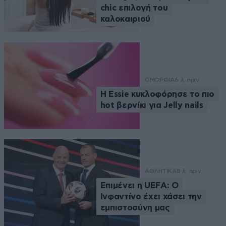
chic επιλογή του
καλοκαιριού
ΟΜΟΡΦΙΑ
6 λ. πριν
Η Essie κυκλοφόρησε το πιο
hot βερνίκι για Jelly nails
ΑΘΛΗΤΙΚΑ
8 λ. πριν
Επιμένει η UEFA: Ο
Ινφαντίνο έχει χάσει την
εμπιστοσύνη μας