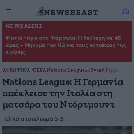
NEWS ALERT
Φωτιά τώρα στα Φάρσαλα: Η δεύτερη σε 48
ώρες – Μήνυμα του 112 για τους κατοίκους της
Κρήνης
ΑΘΛΗΤΙΚΑ
#UEFA Nations League
#εθνική Γερμανίας
#
Nations League: Η Γερμανία
απέκλεισε την Ιταλία στη
ματσάρα του Ντόρτμουντ
Τελικό αποτέλεσμα 3-3