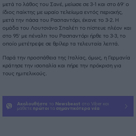
μετά το λάθος του Σανέ, μείωσε σε 3-1 και στο 69′ ο
ίδιος παίκτης με ωραίο τελείωμα εντός περιοχής,
μετά την πάσα του Ρασπαντόρι, έκανε το 3-2. Η
ομάδα του Λουτσιάνο Σπαλέτι το πίστευε πλέον και
στο 95′ με πέναλτι του Ρασπαντόρι ήρθε το 3-3, το
οποίο μετέτρεψε σε θρίλερ τα τελευταία λεπτά.
Παρά την προσπάθεια της Ιταλίας, όμως, η Γερμανία
κράτησε την ισοπαλία και πήρε την πρόκριση για
τους ημιτελικούς.
Ακολουθήστε
το
Newsbeast
στο Viber και
μάθετε
πρώτοι
τα
σημαντικότερα νέα