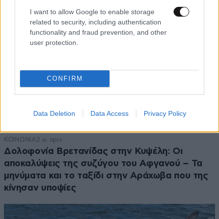
I want to allow Google to enable storage
related to security, including authentication
functionality and fraud prevention, and other
user protection.
CONFIRM
Data Deletion
Data Access
Privacy Policy
ΚΟΙΝΩΝΙΑ
2 ω. πριν
Δολοφονία Βρετανίδας στην Κυψέλη: Οι
αποκαλύψεις της συζύγου του Αφγανού – Τα
μηνύματα και το ταξίδι στην Αράχωβα που της
κίνησαν υποψίες