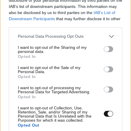
disclosure of your personal information by third parties on the
IAB’s list of downstream participants. This information may
also be disclosed by us to third parties on the
IAB’s List of
Downstream Participants
that may further disclose it to other
third parties.
Please note that this website/app uses one or more Google
Personal Data Processing Opt Outs
services and may gather and store information including but
not limited to your visit or usage behaviour. You may click to
I want to opt-out of the Sharing of my
personal data.
grant or deny consent to Google and its third-party tags to
Opted In
use your data for below specified purposes in below Google
consent section.
I want to opt-out of the Sale of my
Personal Data.
Opted In
I want to opt-out of processing my
Personal Data for Targeted Advertising.
Opted In
I want to opt-out of Collection, Use,
Retention, Sale, and/or Sharing of my
Personal Data that Is Unrelated with the
Purposes for which it was collected.
Opted Out