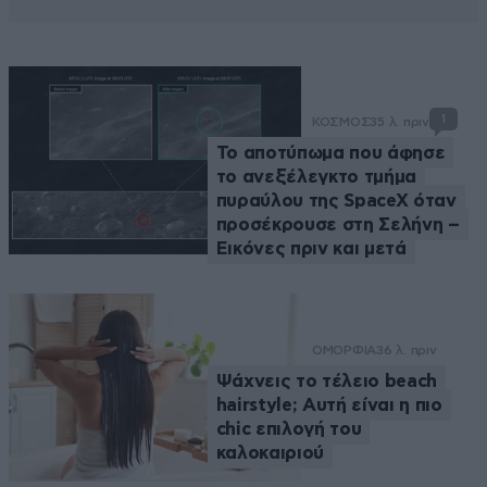
1
ΚΟΣΜΟΣ
35 λ. πριν
Το αποτύπωμα που άφησε
το ανεξέλεγκτο τμήμα
πυραύλου της SpaceX όταν
προσέκρουσε στη Σελήνη –
Εικόνες πριν και μετά
ΟΜΟΡΦΙΑ
36 λ. πριν
Ψάχνεις το τέλειο beach
hairstyle; Αυτή είναι η πιο
chic επιλογή του
καλοκαιριού