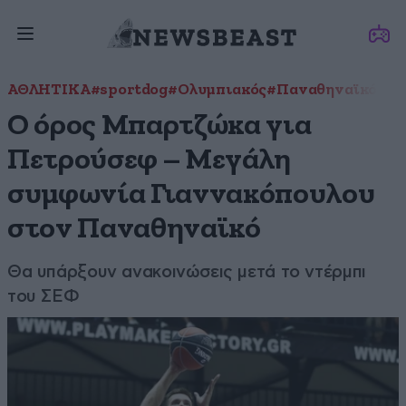
ΑΘΛΗΤΙΚΑ
#sportdog
#Ολυμπιακός
#Παναθηναϊκός
Ο όρος Μπαρτζώκα για
Πετρούσεφ – Μεγάλη
συμφωνία Γιαννακόπουλου
στον Παναθηναϊκό
Θα υπάρξουν ανακοινώσεις μετά το ντέρμπι
του ΣΕΦ