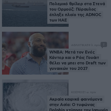
Πολεμικό θρίλερ στα Στενά
του Ορμούζ: Πύραυλος
έπληξε πλοίο της ADNOC
των ΗΑΕ
2
ΑΘΛΗΤΙΚΑ
59 λ. πριν
WNBA: Μετά τον Ενές
Κάντερ και ο Ρόις Γουάιτ
θέλει να μπει στο Draft των
γυναικών του 2027
ΚΟΣΜΟΣ
1 ω. πριν
Ακραία καιρικά φαινόμενα
στην Ασία: Ο τυφώνας
Dolphin χτύπησε την Ιαπωνία