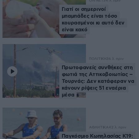
ON NET
34 λ. πριν
Γιατί οι σημερινοί
μπαμπάδες είναι τόσο
κουρασμένοι κι αυτό δεν
είναι κακό
ΠΟΛΙΤΙΚΗ
36 λ. πριν
Πρωτοφανείς συνθήκες στη
φωτιά της Αττικοβοιωτίας –
Τουρνάς: Δεν κατάφεραν να
κάνουν ρίψεις 51 εναέρια
μέσα
ΑΘΛΗΤΙΚΑ
42 λ. πριν
Παγκόσμιο Κωπηλασίας Κ19: