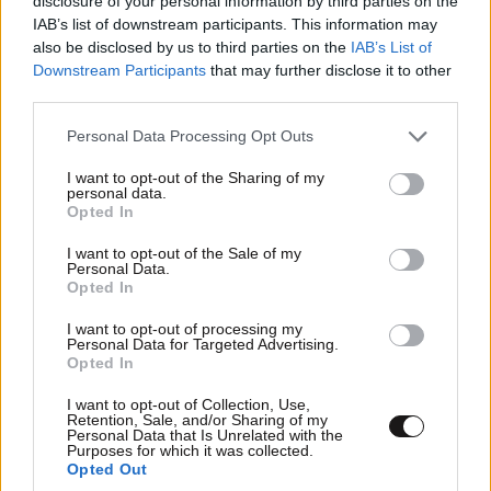
disclosure of your personal information by third parties on the
IAB’s list of downstream participants. This information may
also be disclosed by us to third parties on the
IAB’s List of
Downstream Participants
that may further disclose it to other
third parties.
Please note that this website/app uses one or more Google
Personal Data Processing Opt Outs
services and may gather and store information including but
not limited to your visit or usage behaviour. You may click to
I want to opt-out of the Sharing of my
personal data.
grant or deny consent to Google and its third-party tags to
Opted In
use your data for below specified purposes in below Google
consent section.
I want to opt-out of the Sale of my
Personal Data.
Opted In
LIFESTYLE
08·08·2026 11:32
I want to opt-out of processing my
Αθηνά Οικονομάκου – Μπρούνο Τσερέλα: Ο
Personal Data for Targeted Advertising.
μήνας του μέλιτος συνεχίζεται – Από τη
Opted In
Moorea στα ονειρικά Μπόρα Μπόρα
I want to opt-out of Collection, Use,
Retention, Sale, and/or Sharing of my
Personal Data that Is Unrelated with the
Purposes for which it was collected.
Opted Out