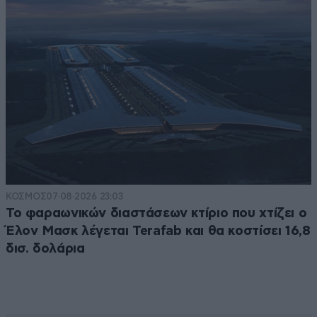
ΚΟΣΜΟΣ
07·08·2026 23:03
Το φαραωνικών διαστάσεων κτίριο που χτίζει ο
Έλον Μασκ λέγεται Terafab και θα κοστίσει 16,8
δισ. δολάρια