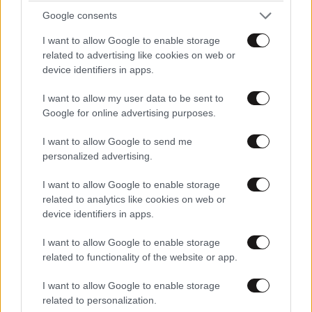
Google consents
I want to allow Google to enable storage
related to advertising like cookies on web or
device identifiers in apps.
Xαρακτήρες: 0/1000
I want to allow my user data to be sent to
Διαβάστε και ακολουθήστε τους κανόνες σχολιασμού
Google for online advertising purposes.
I want to allow Google to send me
ΠΡΟΣΘΗΚΗ
personalized advertising.
I want to allow Google to enable storage
related to analytics like cookies on web or
device identifiers in apps.
Καρανικας,
06·11·2023 14:48
I want to allow Google to enable storage
Έχει δίκιο ο.."ΣΚΟΠΙΑΝΟΣ" Γκολκίπερ θα τον έπαιρνε
related to functionality of the website or app.
αγκαλιά τον Βινι...
I want to allow Google to enable storage
Απαντήστε
0
0
related to personalization.