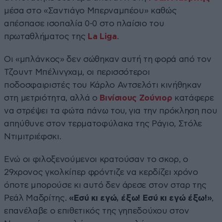
μέσα στο «Σαντιάγο Μπερναμπέου» καθώς
απέσπασε ισοπαλία 0-0 στο πλαίσιο του
πρωταθλήματος της
La Liga
.
Οι «μπλάνκος» δεν σώθηκαν αυτή τη φορά από τον
Τζουντ Μπέλινγχαμ, οι περισσότεροι
ποδοσφαιριστές του Κάρλο Αντσελότι κινήθηκαν
στη μετριότητα, αλλά ο
Βινίσιους Ζούνιορ
κατάφερε
να στρέψει τα φώτα πάνω του, για την πρόκληση που
απηύθυνε στον τερματοφύλακα της Ράγιο, Στόλε
Ντιμιτριέφσκι.
Ενώ οι φιλοξενούμενοι κρατούσαν το σκορ, ο
29χρονος γκολκίπερ φρόντιζε να κερδίζει χρόνο
όποτε μπορούσε κι αυτό δεν άρεσε στον σταρ της
Ρεάλ Μαδρίτης.
«Εσύ κι εγώ, έξω! Εσύ κι εγώ έξω!»
,
επανέλαβε ο επιθετικός της γηπεδούχου στον