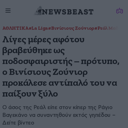
ΑΘΛΗΤΙΚΑ
#La Liga
#Βινίσιους Ζούνιορ
#Ρεάλ Μαδρίτ
Λίγες μέρες αφότου
βραβεύθηκε ως
ποδοσφαιριστής – πρότυπο,
ο Βινίσιους Ζούνιορ
προκάλεσε αντίπαλό του να
παίξουν ξύλο
Ο άσος της Ρεάλ είπε στον κίπερ της Ράγιο
Βαγεκάνο να συναντηθούν εκτός γηπέδου –
Δείτε βίντεο