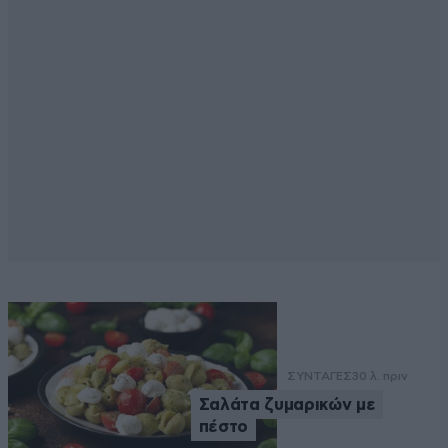
ΣΥΝΤΑΓΕΣ
30 λ. πριν
Σαλάτα ζυμαρικών με
πέστο