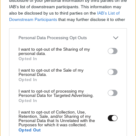
disclosure of your personal information by third parties on the
IAB’s list of downstream participants. This information may
also be disclosed by us to third parties on the
IAB’s List of
Downstream Participants
that may further disclose it to other
third parties.
Please note that this website/app uses one or more Google
Personal Data Processing Opt Outs
services and may gather and store information including but
not limited to your visit or usage behaviour. You may click to
I want to opt-out of the Sharing of my
ΣΧΌΛΙΑ ΑΝΑΓΝΩΣΤΏΝ
1
personal data.
grant or deny consent to Google and its third-party tags to
Opted In
use your data for below specified purposes in below Google
consent section.
I want to opt-out of the Sale of my
Personal Data.
Opted In
I want to opt-out of processing my
Personal Data for Targeted Advertising.
ΠΡΟΣΘΕΣΤΕ ΤΟ ΣΧΟΛΙΟ ΣΑΣ
Opted In
I want to opt-out of Collection, Use,
Retention, Sale, and/or Sharing of my
Personal Data that Is Unrelated with the
Purposes for which it was collected.
Opted Out