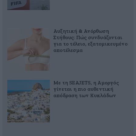
Αυξητική & Ανόρθωση
Στήθους: Πώς συνδυάζονται
για το τέλειο, εξατομικευμένο
αποτέλεσμα
Με τη SEAJETS, η Αμοργός
γίνεται η πιο αυθεντική
απόδραση των Κυκλάδων