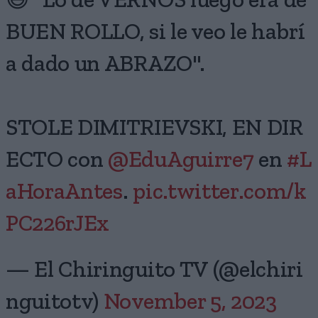
😅 "Lo de VERNOS luego era de
BUEN ROLLO, si le veo le habrí
a dado un ABRAZO".
STOLE DIMITRIEVSKI, EN DIR
ECTO con
@EduAguirre7
en
#L
aHoraAntes
.
pic.twitter.com/k
PC226rJEx
— El Chiringuito TV (@elchiri
nguitotv)
November 5, 2023