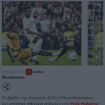
06·11·2023 14:38
σχόλια
1
Newsroom
Το βράδυ της Κυριακής (5/11) η Ράγιο Βαγιεκάνο
αντιστάθηκε σθεναρά απέναντι στη
Ρεάλ Μαδρίτης