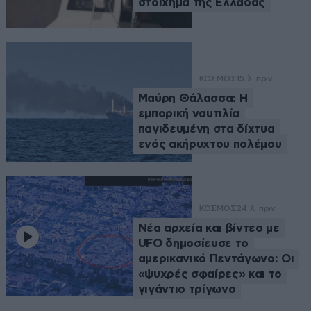
στοίχημα της Ελλάδας
ΚΟΣΜΟΣ
15 λ. πριν
Μαύρη Θάλασσα: Η
εμπορική ναυτιλία
παγιδευμένη στα δίχτυα
ενός ακήρυχτου πολέμου
ΚΟΣΜΟΣ
24 λ. πριν
Νέα αρχεία και βίντεο με
UFO δημοσίευσε το
αμερικανικό Πεντάγωνο: Οι
«ψυχρές σφαίρες» και το
γιγάντιο τρίγωνο