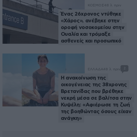
ΚΟΣΜΟΣ
48 λ. πριν
Ένας 26χρονος ντύθηκε
«Χάρος», ανέβηκε στην
οροφή νοσοκομείου στην
Ουαλία και τρόμαξε
ασθενείς και προσωπικό
2
ΕΛΛΑΔΑ
48 λ. πριν
Η ανακοίνωση της
οικογένειας της 38χρονης
Βρετανίδας που βρέθηκε
νεκρή μέσα σε βαλίτσα στην
Κυψέλη: «Αφιέρωσε τη ζωή
της βοηθώντας όσους είχαν
ανάγκη»