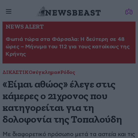
NEWS ALERT
Φωτιά τώρα στα Φάρσαλα: Η δεύτερη σε 48
ώρες – Μήνυμα του 112 για τους κατοίκους της
Κρήνης
ΔΙΚΑΣΤΙΚΟ
#έγκλημα
#Ρόδος
«Είμαι αθώος» έλεγε στις
κάμερες ο 21χρονος που
κατηγορείται για τη
δολοφονία της Τοπαλούδη
Με διαφορετικό πρόσωπο μετά τα αστεία και τις