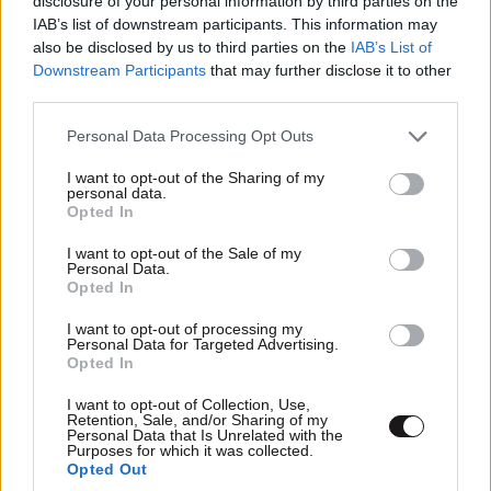
disclosure of your personal information by third parties on the
IAB’s list of downstream participants. This information may
also be disclosed by us to third parties on the
IAB’s List of
Downstream Participants
that may further disclose it to other
third parties.
Please note that this website/app uses one or more Google
Personal Data Processing Opt Outs
services and may gather and store information including but
not limited to your visit or usage behaviour. You may click to
I want to opt-out of the Sharing of my
personal data.
grant or deny consent to Google and its third-party tags to
Opted In
use your data for below specified purposes in below Google
consent section.
I want to opt-out of the Sale of my
Personal Data.
Opted In
I want to opt-out of processing my
Personal Data for Targeted Advertising.
Opted In
I want to opt-out of Collection, Use,
ΕΛΛΑΔΑ
06·08·2026 00:09
Retention, Sale, and/or Sharing of my
Σαν σήμερα 6 Αυγούστου: Πεθαίνει η Ρίτα
Personal Data that Is Unrelated with the
Purposes for which it was collected.
Σακελλαρίου, η λαϊκή ντίβα που έκανε τη ζωή
Opted Out
της τραγούδι