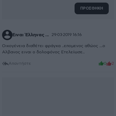
ΠΡΟΣΘΗΚΗ
Ειναι Έλληνας ...
29·03·2019 16:16
Οικογένεια διαθέτει φράγκα ..επομενος αθώος ...ο
Αλβανος ειναι ο δολοφόνος Ετελείωσε..
Απαντήστε
0
2