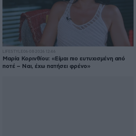
criskalts
29·03·2019 17:39
Τι είπες τώρα!!!
Απαντήστε
0
0
LIFESTYLE
06·08·2026 12:46
Πλιατσικολογος εθνικιστής
29·03·2019 15:41
Μαρία Κορινθίου: «Είμαι πιο ευτυχισμένη από
ποτέ – Ναι, έχω πατήσει φρένο»
Κλασσικό δείγμα ελληναρα σεξιστη υπερπατριωτη.
Κάνει τη [...] και μετά έχει στο νου του να τη
γλιτώσει. Ούτε ένα συγνώμη
Απαντήστε
0
2
αβγδ
29·03·2019 14:25