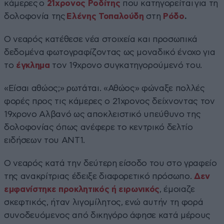
κάμερες ο
21χρονος Ροδίτης
που κατηγορείται για τη
δολοφονία της
Ελένης Τοπαλούδη
στη
Ρόδο
.
Ο νεαρός κατέθεσε νέα στοιχεία και προσωπικά
δεδομένα φωτογραφίζοντας ως μοναδικό ένοχο για
το
έγκλημα
τον 19χρονο συγκατηγορούμενό του.
«Είσαι αθώος;» ρωτάται. «Αθώος» φώναξε πολλές
φορές προς τις κάμερες ο 21χρονος δείχνοντας τον
19χρονο Αλβανό ως αποκλειστικό υπεύθυνο της
δολοφονίας όπως ανέφερε το κεντρικό δελτίο
ειδήσεων του ΑΝΤ1.
Ο νεαρός κατά την δεύτερη είσοδο του στο γραφείο
της ανακρίτριας έδειξε διαφορετικό πρόσωπο.
Δεν
εμφανίστηκε προκλητικός ή ειρωνικός
, έμοιαζε
σκεφτικός, ήταν λιγομίλητος, ενώ αυτήν τη φορά
συνοδευόμενος από δικηγόρο άφησε κατά μέρους