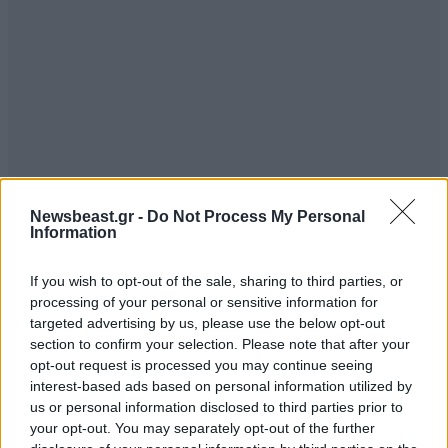
Ευχόμαστε ολόψυχα στην οικογένεια Τοπαλούδη να
έχουν προσλάβει φημισμένους ειδικούς, γιατί στο
τέλος εκει που μας χρωστάνε θα μας πάρουνε και το
βόδι οι δικανοσοφιστές.
Απαντήστε
0
0
Συνήθη υπαγορευμένα μόττο.
29·03·2019 13:59
Newsbeast.gr -
Do Not Process My Personal
Information
''Είμαι αθώος'' , ''Έχω εμπιστοσύνη στην ελληνική
If you wish to opt-out of the sale, sharing to third parties, or
δικαιοσύνη'' ''Σκευωρία που θα καταπέσει στα
processing of your personal or sensitive information for
δικαστήρια''.
targeted advertising by us, please use the below opt-out
section to confirm your selection. Please note that after your
Απαντήστε
0
0
opt-out request is processed you may continue seeing
interest-based ads based on personal information utilized by
us or personal information disclosed to third parties prior to
your opt-out. You may separately opt-out of the further