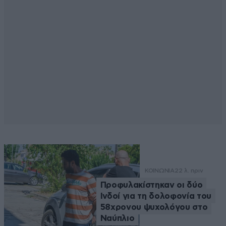
ΚΟΙΝΩΝΙΑ
22 λ. πριν
Προφυλακίστηκαν οι δύο
Ινδοί για τη δολοφονία του
58χρονου ψυχολόγου στο
Ναύπλιο