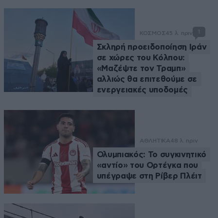
1
ΚΟΣΜΟΣ
45 λ. πριν
Σκληρή προειδοποίηση Ιράν
σε χώρες του Κόλπου:
«Μαζέψτε τον Τραμπ»
αλλιώς θα επιτεθούμε σε
ενεργειακές υποδομές
ΑΘΛΗΤΙΚΑ
48 λ. πριν
Ολυμπιακός: Το συγκινητικό
«αντίο» του Ορτέγκα που
υπέγραψε στη Ρίβερ Πλέιτ