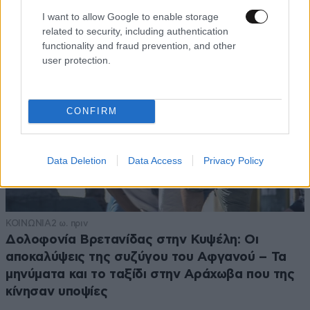
I want to allow Google to enable storage
related to security, including authentication
functionality and fraud prevention, and other
user protection.
CONFIRM
Data Deletion
Data Access
Privacy Policy
ΚΟΙΝΩΝΙΑ
2 ω. πριν
Δολοφονία Βρετανίδας στην Κυψέλη: Οι
αποκαλύψεις της συζύγου του Αφγανού – Τα
μηνύματα και το ταξίδι στην Αράχωβα που της
κίνησαν υποψίες