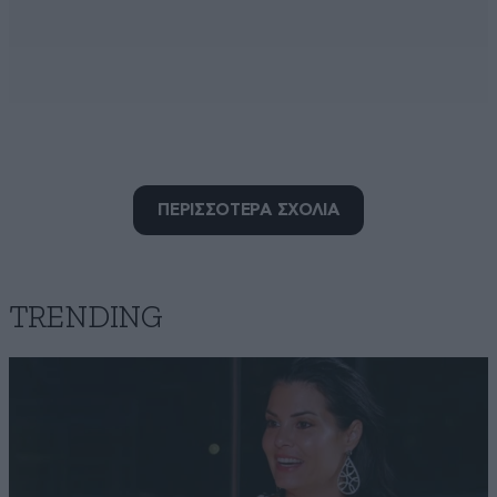
Χώρα ψέματος
ΠΕΡΙΣΣΟΤΕΡΑ ΣΧΟΛΙΑ
29·03·2019 15:49
Βγήκε ο Έλληνας και λέει να την βγάλω καθαρή γιατί
έχουν οι δικοί μου λεφτά και να τα φορτώσουν όλα
στον Αλβανό, αλλά όχι μάγκα μου φταίς εσύ ο
TRENDING
Αλβανός κ ο τσιγγάνος οπότε τουμπεκί και θα δεις τι
έκπληξη σου έχουν εκεί μέσα, μερικοί κιόλας γνωστή
σου όπως είπες
Απαντήστε
1
2