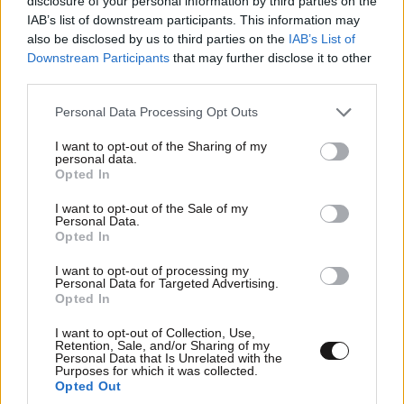
disclosure of your personal information by third parties on the
IAB’s list of downstream participants. This information may
also be disclosed by us to third parties on the
IAB’s List of
Downstream Participants
that may further disclose it to other
third parties.
Please note that this website/app uses one or more Google
Personal Data Processing Opt Outs
services and may gather and store information including but
not limited to your visit or usage behaviour. You may click to
I want to opt-out of the Sharing of my
personal data.
grant or deny consent to Google and its third-party tags to
Opted In
use your data for below specified purposes in below Google
consent section.
I want to opt-out of the Sale of my
Personal Data.
Opted In
I want to opt-out of processing my
Personal Data for Targeted Advertising.
Opted In
I want to opt-out of Collection, Use,
Retention, Sale, and/or Sharing of my
Personal Data that Is Unrelated with the
Purposes for which it was collected.
Opted Out