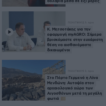
δολάρια μέσα σε έξι μέρες
ΠΟΛΙΤΙΚΗ
12 λ. πριν
Κ. Μητσοτάκης για την
εφαρμογή myAGRO: Σήμερα
βρισκόμαστε στην ευχάριστη
θέση να αισθανόμαστε
δικαιωμένοι
ΠΟΛΙΤΙΚΗ
19 λ. πριν
Στο Πόρτο Γερμενό η Λίνα
Μενδώνη: Αυτοψία στον
αρχαιολογικό χώρο των
Αιγοσθένων μετά τη μεγάλη
φωτιά