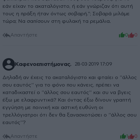
εάν είχαν το ακαταλόγιστο, ή εάν γνώριζαν ότι αυτή
τους η πράξη ήταν όντως σοβαρή."; Σοβαρά μιλάμε
τώρα; Να σαπίσουν στη φυλακή τα ρεμάλια.
Απαντήστε
0
0
Καφενοεπιστήμονας.
28·03·2019 17:09
Δηλαδή αν έχεις το ακαταλόγιστο και φταίει ο ''άλλος
σου εαυτός'' για το φόνο που κάνεις, πρέπει να
καταδικαστεί ο ''άλλος σου εαυτός'' και συ να βγεις
έξω με ελαφρυντικά? Και όντας έξω δίνουν γραπτή
εγγύηση με ποινική και αστική ευθύνη οι
τρελλόγιατροι ότι δεν θα ξανασκοτώσει ο ''άλλος σου
εαυτός''?
Απαντήστε
1
0