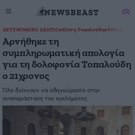
ΑΣΤΥΝΟΜΙΚΟ ΔΕΛΤΙΟ
#Ελένη Τοπαλούδη
#Ρόδος
#φοι
Αρνήθηκε τη
συμπληρωματική απολογία
για τη δολοφονία Τοπαλούδη
ο 21χρονος
Όλα δείχνουν να οδηγούμαστε στην
αναπαράσταση του εγκλήματος