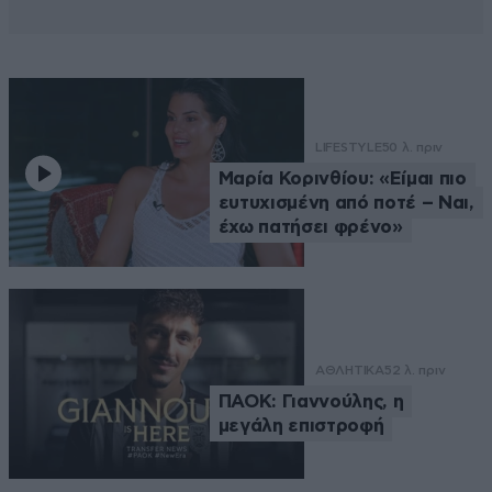
LIFESTYLE
50 λ. πριν
Μαρία Κορινθίου: «Είμαι πιο
ευτυχισμένη από ποτέ – Ναι,
έχω πατήσει φρένο»
ΑΘΛΗΤΙΚΑ
52 λ. πριν
ΠΑΟΚ: Γιαννούλης, η
μεγάλη επιστροφή