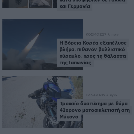
και Γερμανία
ΚΟΣΜΟΣ
27 λ. πριν
Η Βόρεια Κορέα εξαπέλυσε
βλήμα, πιθανόν βαλλιστικό
πύραυλο, προς τη θάλασσα
της Ιαπωνίας
ΕΛΛΑΔΑ
35 λ. πριν
Τροχαίο δυστύχημα με θύμα
42χρονο μοτοσικλετιστή στη
Μύκονο