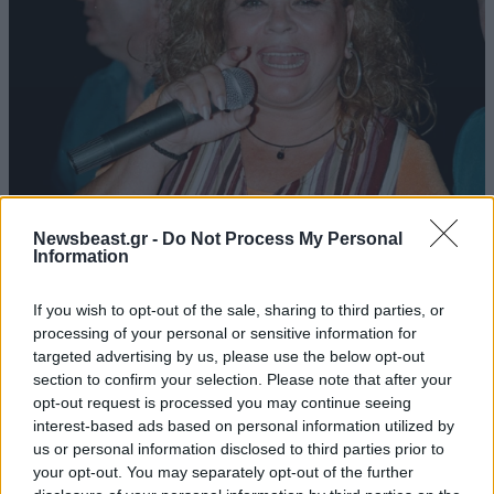
ΕΛΛΑΔΑ
06·08·2026 00:09
Newsbeast.gr -
Do Not Process My Personal
Σαν σήμερα 6 Αυγούστου: Πεθαίνει η Ρίτα
Information
Σακελλαρίου, η λαϊκή ντίβα που έκανε τη ζωή
της τραγούδι
If you wish to opt-out of the sale, sharing to third parties, or
processing of your personal or sensitive information for
targeted advertising by us, please use the below opt-out
section to confirm your selection. Please note that after your
opt-out request is processed you may continue seeing
interest-based ads based on personal information utilized by
us or personal information disclosed to third parties prior to
your opt-out. You may separately opt-out of the further