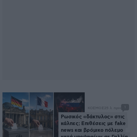
1
ΚΟΣΜΟΣ
25 λ. πριν
Ρωσικός «δάκτυλος» στις
κάλπες; Επιθέσεις με fake
news και βρόμικο πόλεμο
κατά υποψηφίων σε Γαλλία