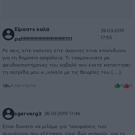
Είμαστε καλά
28·03·2019
17:55
ρε!!!!!!!!!!!!!!!!!!!!!!!!!!!!!!!!111
Ρε σεις, είτε εκόντες είτε άκοντες είναι επικίνδυνοι
για τη δημόσια ασφάλεια. Τι τσαμπουνάτε ρε
ψευδοεπιστήμονες του χαβαλέ που έχετε καταντήσει
τη πατρίδα μου κ...χανείο με τις θεωρίες του [.....].
Απαντήστε
0
0
sgerverg3
28·03·2019 17:46
Είναι δυνατό να μιλάμε για "αποφάσεις των
ψυχιάτρων που εξέτασαν τους δύο νεαρούς, για το