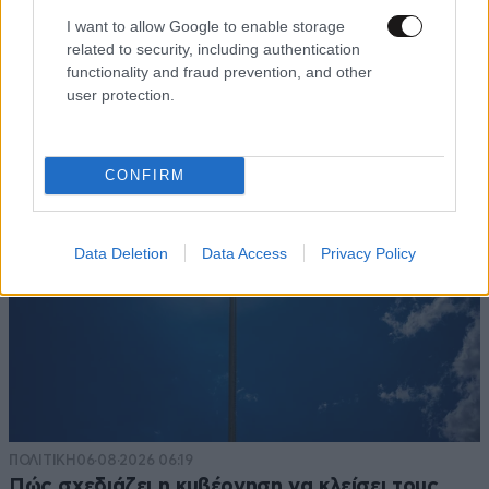
μετακομίσουμε»: Απαρηγόρητη η οικογένεια
I want to allow Google to enable storage
related to security, including authentication
από τη Βρετανία που είδε το όνειρο ζωής να
functionality and fraud prevention, and other
γίνεται στάχτη
user protection.
CONFIRM
Data Deletion
Data Access
Privacy Policy
ΠΟΛΙΤΙΚΗ
06·08·2026 06:19
Πώς σχεδιάζει η κυβέρνηση να κλείσει τους