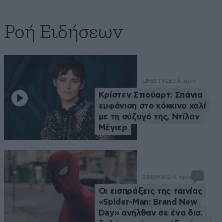
Ροή Ειδήσεων
LIFESTYLE
5 λ. πριν
Κρίστεν Στιούαρτ: Σπάνια
εμφάνιση στο κόκκινο χαλί
με τη σύζυγό της, Ντίλαν
Μέγιερ
1
ΣΙΝΕΜΑ
12 λ. πριν
Οι εισπράξεις της ταινίας
«Spider-Man: Brand New
Day» ανήλθαν σε ένα δισ.