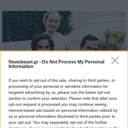
Newsbeast.gr -
Do Not Process My Personal
Information
If you wish to opt-out of the sale, sharing to third parties, or
processing of your personal or sensitive information for
targeted advertising by us, please use the below opt-out
ΠΟΛΙΤΙΚΗ
38 λ. πριν
section to confirm your selection. Please note that after your
Ο Κώστας Σαμαράς δημοσίευσε μία παιδική
opt-out request is processed you may continue seeing
φωτογραφία για την επέτειο θανάτου της
interest-based ads based on personal information utilized by
αδελφής του, Λένας
us or personal information disclosed to third parties prior to
your opt-out. You may separately opt-out of the further