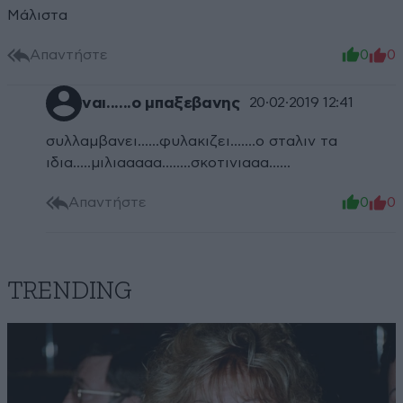
Μάλιστα
Απαντήστε
0
0
ναι......ο μπαξεβανης
20·02·2019 12:41
συλλαμβανει......φυλακιζει.......ο σταλιν τα
ιδια.....μιλιααααα........σκοτινιααα......
Απαντήστε
0
0
TRENDING