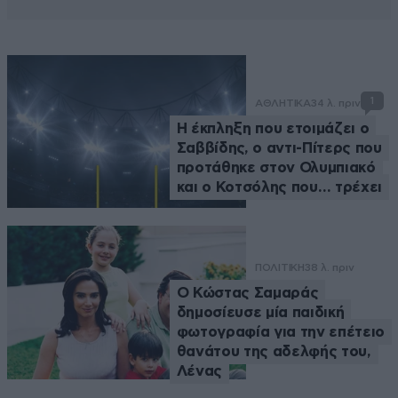
1
ΑΘΛΗΤΙΚΑ
34 λ. πριν
Η έκπληξη που ετοιμάζει ο
Σαββίδης, ο αντι-Πίτερς που
προτάθηκε στον Ολυμπιακό
και ο Κοτσόλης που… τρέχει
ΠΟΛΙΤΙΚΗ
38 λ. πριν
Ο Κώστας Σαμαράς
δημοσίευσε μία παιδική
φωτογραφία για την επέτειο
θανάτου της αδελφής του,
Λένας