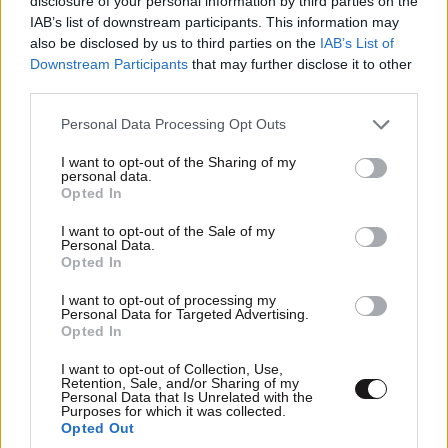
disclosure of your personal information by third parties on the
IAB’s list of downstream participants. This information may
also be disclosed by us to third parties on the
IAB’s List of
Downstream Participants
that may further disclose it to other
third parties.
Please note that this website/app uses one or more Google
Personal Data Processing Opt Outs
services and may gather and store information including but
not limited to your visit or usage behaviour. You may click to
I want to opt-out of the Sharing of my
personal data.
grant or deny consent to Google and its third-party tags to
Opted In
use your data for below specified purposes in below Google
consent section.
I want to opt-out of the Sale of my
Personal Data.
Opted In
LIFESTYLE
1 ω. πριν
I want to opt-out of processing my
Ο συνθέτης του «Λογαριασμού» αποκαλύπτει
Personal Data for Targeted Advertising.
Opted In
πώς το τραγούδι της Κατερίνας Λιόλιου έγινε
viral
I want to opt-out of Collection, Use,
Retention, Sale, and/or Sharing of my
Personal Data that Is Unrelated with the
Purposes for which it was collected.
Opted Out