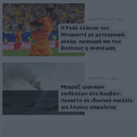
ΑΘΛΗΤΙΚΑ
45 λ. πριν
Η Ρεάλ έκλεισε τον
Ντιομαντέ με μεταγραφή-
ρεκόρ, προχωρά και του
Βινίσιους η ανανέωση
ΚΟΣΜΟΣ
1 ω. πριν
Μπαράζ ιρανικών
επιθέσεων στο Κουβέιτ:
Λουκέτο σε ιδιωτικό σχολείο
για λόγους ασφαλείας