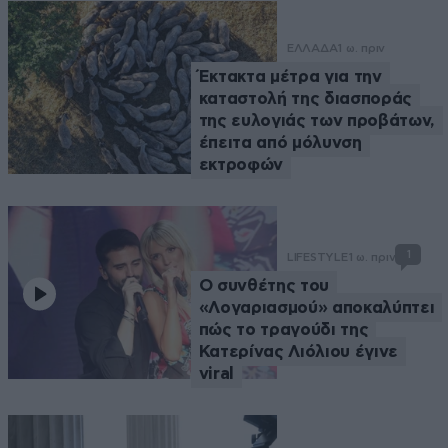
ΕΛΛΑΔΑ
1 ω. πριν
Έκτακτα μέτρα για την
καταστολή της διασποράς
της ευλογιάς των προβάτων,
έπειτα από μόλυνση
εκτροφών
1
LIFESTYLE
1 ω. πριν
Ο συνθέτης του
«Λογαριασμού» αποκαλύπτει
πώς το τραγούδι της
Κατερίνας Λιόλιου έγινε
viral