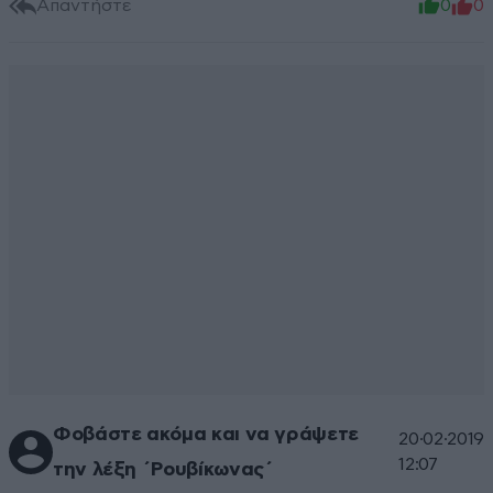
Απαντήστε
0
0
Φοβάστε ακόμα και να γράψετε
20·02·2019
12:07
την λέξη ΄Ρουβίκωνας΄