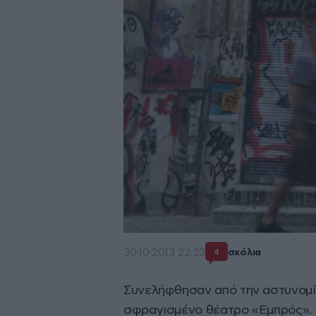
30·10·2013 22:23
σχόλια
4
Συνελήφθησαν από την αστυνομί
σφραγισμένο θέατρο «Εμπρός».