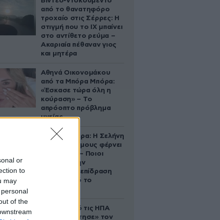
Βίντεο-ντοκουμέντο
από το θανατηφόρο
τροχαίο στις Σέρρες: Η
στιγμή που το ΙΧ μπαίνει
στο αντίθετο ρεύμα –
Ακαριαία πέθαναν γιος
και μητέρα
Αθηνά Οικονομάκου
από τα Μπόρα Μπόρα:
«Έσκασε τώρα όλη η
κούραση» – Το
απρόοπτο πρόβλημα
υγείας
Ζώδια σήμερα: Η Σελήνη
στους Διδύμους φέρνει
ανατροπές – Ποιοι
sonal or
δέχονται την
ection to
ευεργετική επίδραση
ou may
του Δία από το
απόγευμα;
 personal
out of the
Ζευγάρι από τις ΗΠΑ
 downstream
που «υιοθέτησε» τον