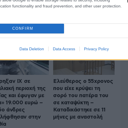
cation functionality and fraud prevention, and other user protection.
 ΤΗΝ ΚΟΙΝΩΝΙΑ
ΟΛΑ ΤΑ ΑΡΘΡΑ
CONFIRM
Data Deletion
Data Access
Privacy Policy
ρηξαν ΙΧ σε
Ελεύθερος ο 55χρονος
λιακή περιοχή της
που είχε κρύψει τη
ίας και έφυγαν με
σορό του πατέρα του
α» 19.000 ευρώ –
σε καταψύκτη –
ύο άνδρες
Καταδικάστηκε σε 11
ελήφθησαν στην
μήνες με αναστολή
ία