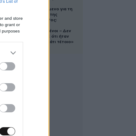
B’s List of
Αφγανό
κατηγορούμενο για τη
δολοφονία της
er and store
Ελίζαμπεθ Ρος:
to grant or
«Είμαστε
ed purposes
συντετριμμένοι – Δεν
έδειξε ποτέ ότι ήταν
ικανός για κάτι τέτοιο»