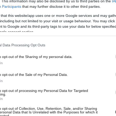
. This information may also be disclosed by us to third parties on the
IA
Participants
that may further disclose it to other third parties.
 that this website/app uses one or more Google services and may gath
including but not limited to your visit or usage behaviour. You may click 
 to Google and its third-party tags to use your data for below specifi
ogle consent section.
l Data Processing Opt Outs
o opt-out of the Sharing of my personal data.
In
o opt-out of the Sale of my Personal Data.
In
to opt-out of processing my Personal Data for Targeted
ing.
In
o opt-out of Collection, Use, Retention, Sale, and/or Sharing
ersonal Data that Is Unrelated with the Purposes for which it
lected.