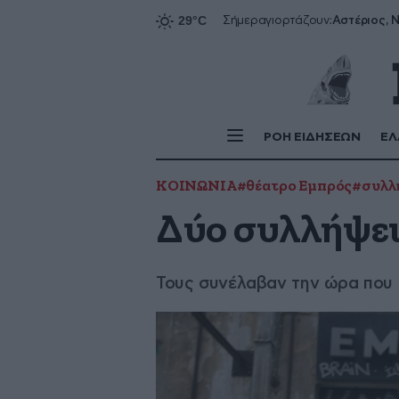
Αστέριος, Ν
Σήμερα
γιορτάζουν:
ΡΟΗ ΕΙΔΗΣΕΩΝ
ΕΛ
ΚΟΙΝΩΝΙΑ
#θέατρο Εμπρός
#συλλ
Δύο συλλήψει
Τους συνέλαβαν την ώρα που