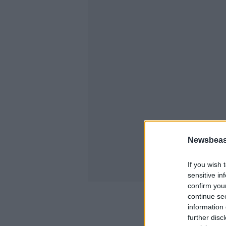
Newsbeast
If you wish 
sensitive in
confirm you
continue se
information 
further disc