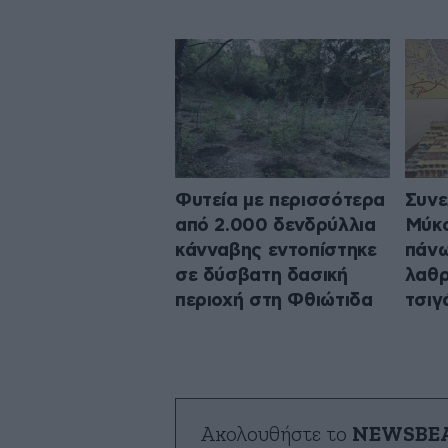
Φυτεία με περισσότερα
Συνε
από 2.000 δενδρύλλια
Μύκο
κάνναβης εντοπίστηκε
πάνω
σε δύσβατη δασική
λαθρ
περιοχή στη Φθιώτιδα
τσιγ
Ακολουθήστε το
NEWSBE