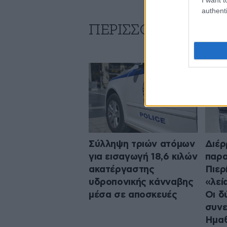
authenti
ΠΕΡΙΣΣΟΤΕΡΑ ΑΠΟ
Σύλληψη τριών ατόμων
Διέρ
για εισαγωγή 18,6 κιλών
παρα
ακατέργαστης
Πιερ
υδροπονικής κάνναβης
«λεί
μέσα σε αποσκευές
Οι δ
συν
Ημαθ