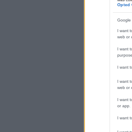
Opted 
Google 
I want t
web or d
I want t
purpose
I want 
I want t
web or d
I want t
or app.
I want t
I want t