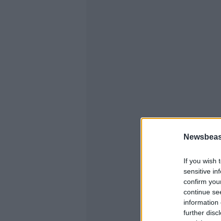
Newsbeast
If you wish 
sensitive in
confirm you
continue se
information 
further disc