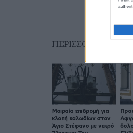
authenti
ΠΕΡΙΣΣΟΤΕΡΑ ΑΠΟ
Μοιραία επιδρομή για
Προφ
κλοπή καλωδίων στον
Αφγα
Άγιο Στέφανο με νεκρό
δολο