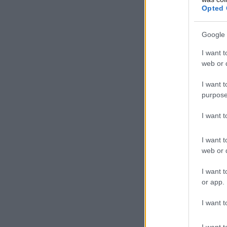
Opted 
Google 
I want t
web or d
I want t
purpose
I want 
I want t
web or d
I want t
or app.
I want t
I want t