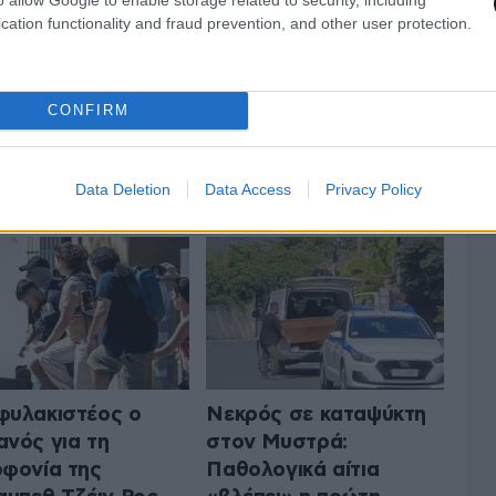
cation functionality and fraud prevention, and other user protection.
CONFIRM
 ΤΗΝ ΚΟΙΝΩΝΙΑ
ΟΛΑ ΤΑ ΑΡΘΡΑ
Data Deletion
Data Access
Privacy Policy
υλακιστέος ο
Νεκρός σε καταψύκτη
νός για τη
στον Μυστρά:
φονία της
Παθολογικά αίτια