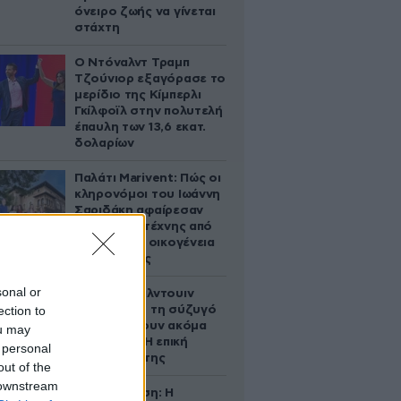
όνειρο ζωής να γίνεται
στάχτη
Ο Ντόναλντ Τραμπ
Τζούνιορ εξαγόρασε το
μερίδιο της Κίμπερλι
Γκίλφοϊλ στην πολυτελή
έπαυλη των 13,6 εκατ.
δολαρίων
Παλάτι Marivent: Πώς οι
κληρονόμοι του Ιωάννη
Σαριδάκη αφαίρεσαν
1.300 έργα τέχνης από
τη βασιλική οικογένεια
της Ισπανίας
sonal or
Ο Άλεκ Μπάλντουιν
ection to
ζήτησε από τη σύζυγό
του να κάνουν ακόμα
ou may
ένα παιδί – Η επική
 personal
αντίδρασή της
out of the
 downstream
Αθηνά Ωνάση: Η