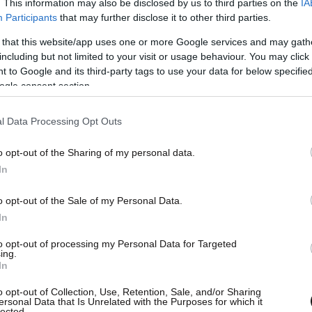
. This information may also be disclosed by us to third parties on the
IA
Participants
that may further disclose it to other third parties.
 that this website/app uses one or more Google services and may gath
including but not limited to your visit or usage behaviour. You may click 
 to Google and its third-party tags to use your data for below specifi
βιοτικά, κορτιζονούχα, καρδιολογικά,
ogle consent section.
ποία είναι αναντικατάστατα, ο ΕΟΦ έχει ήδη
έκτακτες εισαγωγές μέσω Ινστιτούτου
l Data Processing Opt Outs
νολογίας (ΙΦΕΤ), κάλυψη εξατομικευμένων
o opt-out of the Sharing of my personal data.
Ταμείων, αλλά και με κυρώσεις, όπου
In
ψη των ασθενών με τα αναγκαία αυτά φάρμακα.
o opt-out of the Sale of my Personal Data.
In
ίψεις των τελευταίων ημερών δεν οφείλονται
όπως συνέβαινε στο παρελθόν, αλλά κυρίως
to opt-out of processing my Personal Data for Targeted
ing.
από τους φορείς των φαρμακοποιών) σε
In
ίπτουν στην αρμοδιότητα του ΕΟΦ, αλλά στην
o opt-out of Collection, Use, Retention, Sale, and/or Sharing
αγωνισμού».
ersonal Data that Is Unrelated with the Purposes for which it
lected.