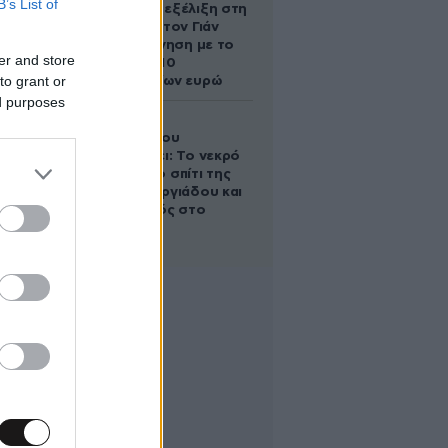
B’s List of
απρόσμενη εξέλιξη στη
διαμάχη με τον Γιάν
Τοπς – Η κίνηση με το
er and store
άλογο των 10
to grant or
εκατομμυρίων ευρώ
ed purposes
Ο Στράτος
Τζώρτζογλου
αποκαλύπτει: Το νεκρό
έμβρυο στο σπίτι της
Μαρίας Γεωργιάδου και
ο εγκλεισμός στο
ψυχιατρείο