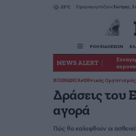
Σήμερα
γιορτάζουν:
ΡΟΗ ΕΙΔΗΣΕΩΝ
ΕΛ
Συναγερ
NEWS ALERT
αεροσκ
ΚΟΙΝΩΝΙΑ
#Εθνικός Οργανισμό
Δράσεις του 
αγορά
Πώς θα καλυφθούν οι ασθενε