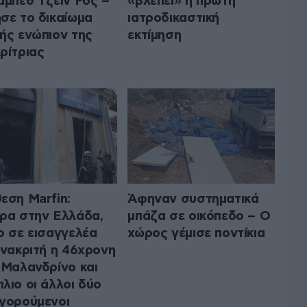
αμπεθ Τζέιν Ρος –
«βλέπει» η πρώτη
σε το δικαίωμα
ιατροδικαστική
ής ενώπιον της
εκτίμηση
ρίτριας
εση Marfin:
Άφηναν συστηματικά
ρα στην Ελλάδα,
μπάζα σε οικόπεδο – Ο
ο σε εισαγγελέα
χώρος γέμισε ποντίκια
ανακριτή η 46χρονη
 Μαλανδρίνο και
λιο οι άλλοι δύο
γορούμενοι