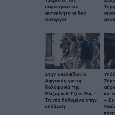
72χρονο: Τον
Ελίζ
παράτησαν σε
Τήρη
αυτοκίνητο οι δύο
σιωπ
συνεργοί
ανακ
Στην Ευελπίδων ο
Υπόθ
Αφγανός για τη
Σήμε
δολοφονία της
αύρι
Ελίζαμπεθ Τζέιν Ρος –
και 
Τα νέα δεδομένα στην
– Σε
υπόθεση
Ναύπ
κατη