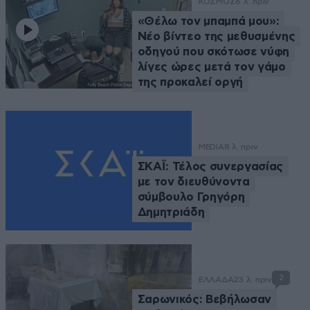
ΚΟΣΜΟΣ
6 λ. πριν
«Θέλω τον μπαμπά μου»:
Νέο βίντεο της μεθυσμένης
οδηγού που σκότωσε νύφη
λίγες ώρες μετά τον γάμο
της προκαλεί οργή
MEDIA
8 λ. πριν
ΣΚΑΪ: Τέλος συνεργασίας
με τον διευθύνοντα
σύμβουλο Γρηγόρη
Δημητριάδη
2
ΕΛΛΑΔΑ
23 λ. πριν
Σαρωνικός: Βεβήλωσαν