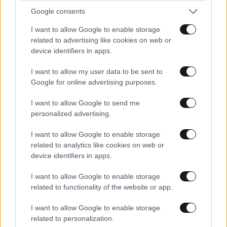
Google consents
ΕΛΛΑΔΑ
2 ω. πριν
I want to allow Google to enable storage
Συντετριμμένος ο πατέρας και σύζυγος των
related to advertising like cookies on web or
θυμάτων στο τροχαίο στις Σέρρες: «Έχασα και
device identifiers in apps.
τη γυναίκα και το παιδί μου, τα έχασα όλα»
I want to allow my user data to be sent to
Google for online advertising purposes.
I want to allow Google to send me
personalized advertising.
I want to allow Google to enable storage
related to analytics like cookies on web or
device identifiers in apps.
I want to allow Google to enable storage
related to functionality of the website or app.
I want to allow Google to enable storage
related to personalization.
ΔΙΑΤΡΟΦΗ
07·08·2026 08:32