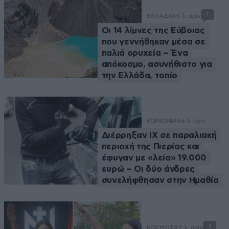
1
ΕΛΛΑΔΑ
39 λ. πριν
Οι 14 λίμνες της Εύβοιας
που γεννήθηκαν μέσα σε
παλιά ορυχεία – Ένα
απόκοσμο, ασυνήθιστο για
την Ελλάδα, τοπίο
ΚΟΙΝΩΝΙΑ
46 λ. πριν
Διέρρηξαν ΙΧ σε παραλιακή
περιοχή της Πιερίας και
έφυγαν με «λεία» 19.000
ευρώ – Οι δύο άνδρες
συνελήφθησαν στην Ημαθία
2
ΚΟΣΜΟΣ
47 λ. πριν