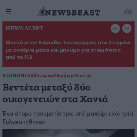
NEWS ALERT
Φωτιά στην Κόρινθο: Συναγερμός στο Στεφάνι
Έ
με εναέρια μέσα και μήνυμα για ετοιμότητα
Θ
από το 112
ΚΟΙΝΩΝΙΑ
#βεντέτα
#Κρήτη
#Χανιά
Βεντέτα μεταξύ δύο
οικογενειών στα Χανιά
Ένα άτομο τραυματίστηκε από μαχαίρι ενώ τρία
ξυλοκοπήθηκαν