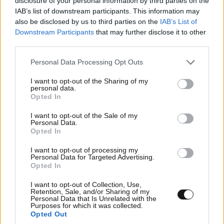
disclosure of your personal information by third parties on the
IAB’s list of downstream participants. This information may
also be disclosed by us to third parties on the
IAB’s List of
ΚΟΣΜΟΣ
6 λ. πριν
Downstream Participants
that may further disclose it to other
third parties.
«Θέλω τον μπαμπά μου»: Νέο βίντεο της
μεθυσμένης οδηγού που σκότωσε νύφη λίγες
Please note that this website/app uses one or more Google
Personal Data Processing Opt Outs
ώρες μετά τον γάμο της προκαλεί οργή
services and may gather and store information including but
not limited to your visit or usage behaviour. You may click to
I want to opt-out of the Sharing of my
personal data.
grant or deny consent to Google and its third-party tags to
Opted In
use your data for below specified purposes in below Google
consent section.
I want to opt-out of the Sale of my
Personal Data.
Opted In
I want to opt-out of processing my
Personal Data for Targeted Advertising.
Opted In
I want to opt-out of Collection, Use,
Retention, Sale, and/or Sharing of my
Personal Data that Is Unrelated with the
Purposes for which it was collected.
Opted Out