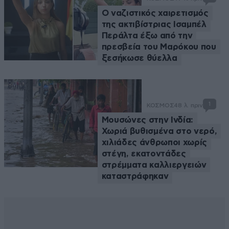
Ο ναζιστικός χαιρετισμός
της ακτιβίστριας Ισαμπέλ
Περάλτα έξω από την
πρεσβεία του Μαρόκου που
ξεσήκωσε θύελλα
1
ΚΟΣΜΟΣ
48 λ. πριν
Μουσώνες στην Ινδία:
Χωριά βυθισμένα στο νερό,
χιλιάδες άνθρωποι χωρίς
στέγη, εκατοντάδες
στρέμματα καλλιεργειών
καταστράφηκαν