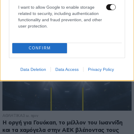
5 ροφήματα που μπορείτε να πίνετε πριν τον
I want to allow Google to enable storage
ύπνο για καλύτερα επίπεδα σακχάρου στο αίμα
related to security, including authentication
functionality and fraud prevention, and other
user protection.
CONFIRM
Data Deletion
Data Access
Privacy Policy
ΑΘΛΗΤΙΚΑ
3 ω. πριν
Η οργή για Γουόκαπ, το μέλλον του Ιωαννίδη
και τα χαμόγελα στην ΑΕΚ βλέποντας τους