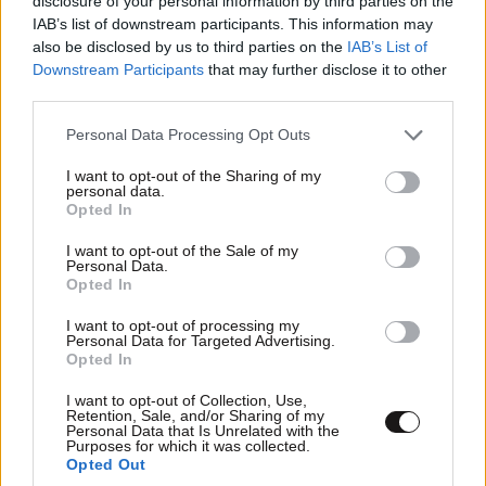
disclosure of your personal information by third parties on the
IAB’s list of downstream participants. This information may
also be disclosed by us to third parties on the
IAB’s List of
Downstream Participants
that may further disclose it to other
third parties.
Please note that this website/app uses one or more Google
Personal Data Processing Opt Outs
services and may gather and store information including but
not limited to your visit or usage behaviour. You may click to
I want to opt-out of the Sharing of my
personal data.
grant or deny consent to Google and its third-party tags to
Opted In
use your data for below specified purposes in below Google
consent section.
I want to opt-out of the Sale of my
Personal Data.
Opted In
I want to opt-out of processing my
Personal Data for Targeted Advertising.
Opted In
I want to opt-out of Collection, Use,
Retention, Sale, and/or Sharing of my
Personal Data that Is Unrelated with the
Purposes for which it was collected.
Opted Out