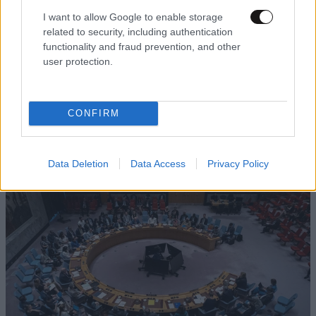
I want to allow Google to enable storage
related to security, including authentication
functionality and fraud prevention, and other
user protection.
LIFESTYLE
2 ω. πριν
CONFIRM
Αθηνά Οικονομάκου από τα Μπόρα Μπόρα:
«Έσκασε τώρα όλη η κούραση» – Το απρόοπτο
πρόβλημα υγείας
Data Deletion
Data Access
Privacy Policy