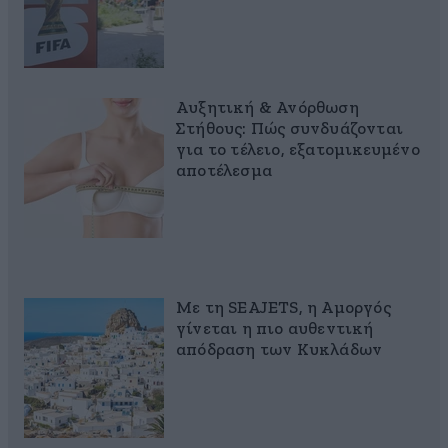
Αυξητική & Ανόρθωση
Στήθους: Πώς συνδυάζονται
για το τέλειο, εξατομικευμένο
αποτέλεσμα
Με τη SEAJETS, η Αμοργός
γίνεται η πιο αυθεντική
απόδραση των Κυκλάδων