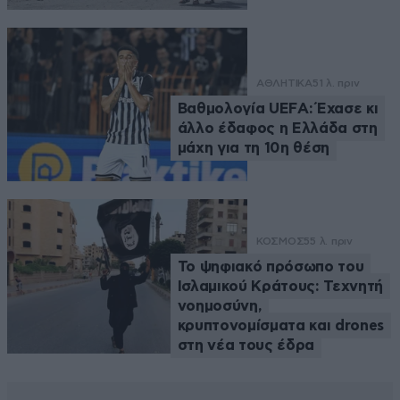
ΑΘΛΗΤΙΚΑ
51 λ. πριν
Βαθμολογία UEFA: Έχασε κι
άλλο έδαφος η Ελλάδα στη
μάχη για τη 10η θέση
ΚΟΣΜΟΣ
55 λ. πριν
Το ψηφιακό πρόσωπο του
Ισλαμικού Κράτους: Τεχνητή
νοημοσύνη,
κρυπτονομίσματα και drones
στη νέα τους έδρα