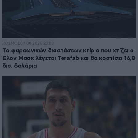
όρος ρατσισμός έχει χάσει κάθε νόημα του έτσι
όπως τον έχετε καταντήσει οι δήθεν
αλληλέγγυοι
Απαντήστε
0
0
ΚΟΣΜΟΣ
07·08·2026 23:03
Το φαραωνικών διαστάσεων κτίριο που χτίζει ο
Έλον Μασκ λέγεται Terafab και θα κοστίσει 16,8
δισ. δολάρια