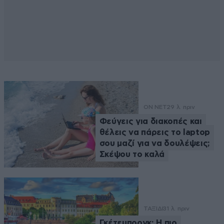
ON NET
29 λ. πριν
Φεύγεις για διακοπές και
θέλεις να πάρεις το laptop
σου μαζί για να δουλέψεις;
Σκέψου το καλά
ΤΑΞΙΔΙ
31 λ. πριν
Γκέτεμποργκ: Η πιο