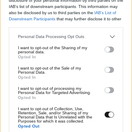
disclosure of your personal information by third parties on the
βγάλετε από την καθημερινότητά σας
IAB’s list of downstream participants. This information may
koutras athanasios
08·07·2026 13:42
also be disclosed by us to third parties on the
IAB’s List of
Downstream Participants
that may further disclose it to other
Ξέρει κάποιος αν σταμάτησαν τις καταστροφες στο
third parties.
αστυνομικό τμήμα; Θέλω να πάω να βγαλω
Please note that this website/app uses one or more Google
Personal Data Processing Opt Outs
ταυτοτητα.
services and may gather and store information including but
not limited to your visit or usage behaviour. You may click to
I want to opt-out of the Sharing of my
Απαντήστε
0
0
personal data.
grant or deny consent to Google and its third-party tags to
Opted In
use your data for below specified purposes in below Google
consent section.
ΑΤ Σπάτων
08·07·2026 13:43
I want to opt-out of the Sale of my
Personal Data.
Opted In
Θα παραμείνει κλειστό λόγω ανακαίνισης. Καλό
καλοκαίρι
I want to opt-out of processing my
Personal Data for Targeted Advertising.
Opted In
Απαντήστε
1
0
I want to opt-out of Collection, Use,
Retention, Sale, and/or Sharing of my
Personal Data that Is Unrelated with the
Purposes for which it was collected.
Opted Out
Αλληλέγγυα
08·07·2026 13:42