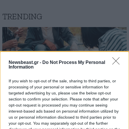
TRENDING
Παππούδες
08·07·2026 14:13
Με εγγόνια θα περίμεναν ;
Απαντήστε
0
0
Newsbeast.gr -
Do Not Process My Personal
Information
ΕΛΛΑΣ 01
08·07·2026 14:05
If you wish to opt-out of the sale, sharing to third parties, or
Η ψηφοφόροι τον κομμάτων της ΝΔ με επιδόματα και
processing of your personal or sensitive information for
targeted advertising by us, please use the below opt-out
ο Έλληνας δεν έχει να φάει καλά σας κάνουν τους
section to confirm your selection. Please note that after your
χαϊδεύουν τα αυτιά
opt-out request is processed you may continue seeing
interest-based ads based on personal information utilized by
ΔΙΑΤΡΟΦΗ
08·08·2026 08:30
Απαντήστε
1
1
us or personal information disclosed to third parties prior to
Ογκολόγοι προειδοποιούν: Αυτές οι τροφές,
your opt-out. You may separately opt-out of the further
περνούν απαρατήρητες, αλλά καλό είναι να τις