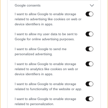
Google consents
Δεν μας αναφέρει το άρθρο βέβαια τι προηγήθηκε.
Γιατί αυτοί οι άνθρωποι βρίσκονταν σε αυτή την
I want to allow Google to enable storage
κατάσταση; Μήπως πέσανε θύματα ρατσιστικής βίας;
related to advertising like cookies on web or
Μήπως έγινε κατάχρηση εξουσίας; Που θα βρουν το
device identifiers in apps.
δίκιο τους αν συνέβησαν έτσι τα πράγματα; Μη
I want to allow my user data to be sent to
βιάζεστε να βγάζετε συμπεράσματα ας δούμε πρώτα
Google for online advertising purposes.
τι έγινε .
I want to allow Google to send me
Απαντήστε
0
3
personalized advertising.
I want to allow Google to enable storage
σωστός
08·07·2026 17:42
related to analytics like cookies on web or
device identifiers in apps.
κανείς δεν σκέφτηκε γιατρούς νοσηλευτές και
ασθενείς στο κέντρο υγείας, ούτε υπαλλήλους
I want to allow Google to enable storage
πολίτες και κρατούμενους στο ΑΤ, ούτε τους
related to functionality of the website or app.
φορολογούμενους που θα πληρώσουν πάλι τις
ζημιές που δημιούργησαν
I want to allow Google to enable storage
related to personalization.