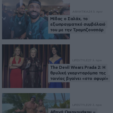
ΑΘΛΗΤΙΚΑ
24 λ. πριν
Μίδας ο Σαλάχ, το
εξωπραγματικό συμβόλαιό
του με την Τραμπζονσπόρ
LIFESTYLE
27 λ. πριν
The Devil Wears Prada 2: Η
θρυλική γκαρνταρόμπα της
ταινίας βγαίνει «στο σφυρί»
LIFESTYLE
29 λ. πριν
Αθηνά Οικονομάκου –