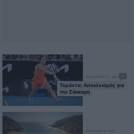
3
ΑΘΛΗΤΙΚΑ
1 ω. πριν
Τορόντο: Αποκλεισμός για
την Σάκκαρη
ΕΛΛΑΔΑ
1 ω. πριν