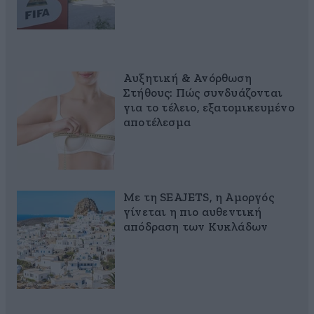
Αυξητική & Ανόρθωση
Στήθους: Πώς συνδυάζονται
για το τέλειο, εξατομικευμένο
αποτέλεσμα
Με τη SEAJETS, η Αμοργός
γίνεται η πιο αυθεντική
απόδραση των Κυκλάδων