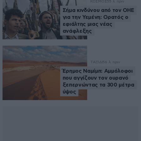
ΚΟΣΜΟΣ
55 λ. πριν
Σήμα κινδύνου από τον ΟΗΕ
για την Υεμένη: Ορατός ο
εφιάλτης μιας νέας
ανάφλεξης
ΤΑΞΙΔΙ
56 λ. πριν
Έρημος Ναμίμπ: Αμμόλοφοι
που αγγίζουν τον ουρανό
ξεπερνώντας τα 300 μέτρα
ύψος