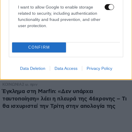
I want to allow Google to enable storage
related to security, including authentication
functionality and fraud prevention, and other
user protection.
CONFIRM
Data Deletion
Data Access
Privacy Policy
ΚΟΙΝΩΝΙΑ
2 ω. πριν
Έγκλημα στη Marfin: «Δεν υπάρχει
ταυτοποίηση» λέει η πλευρά της 46χρονης – Τι
θα ισχυριστεί την Τρίτη στην απολογία της