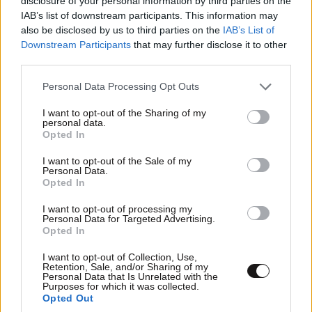
disclosure of your personal information by third parties on the
Έλον Μασκ λέγεται Terafab και θα κοστίσει 16,8
IAB’s list of downstream participants. This information may
δισ. δολάρια
also be disclosed by us to third parties on the
IAB’s List of
Downstream Participants
that may further disclose it to other
third parties.
Please note that this website/app uses one or more Google
Personal Data Processing Opt Outs
services and may gather and store information including but
not limited to your visit or usage behaviour. You may click to
I want to opt-out of the Sharing of my
personal data.
grant or deny consent to Google and its third-party tags to
Opted In
use your data for below specified purposes in below Google
consent section.
I want to opt-out of the Sale of my
Personal Data.
Opted In
I want to opt-out of processing my
Personal Data for Targeted Advertising.
Opted In
ΔΙΑΤΡΟΦΗ
2 ω. πριν
I want to opt-out of Collection, Use,
Ογκολόγοι προειδοποιούν: Αυτές οι τροφές,
Retention, Sale, and/or Sharing of my
Personal Data that Is Unrelated with the
περνούν απαρατήρητες, αλλά καλό είναι να τις
Purposes for which it was collected.
Opted Out
βγάλετε από την καθημερινότητά σας