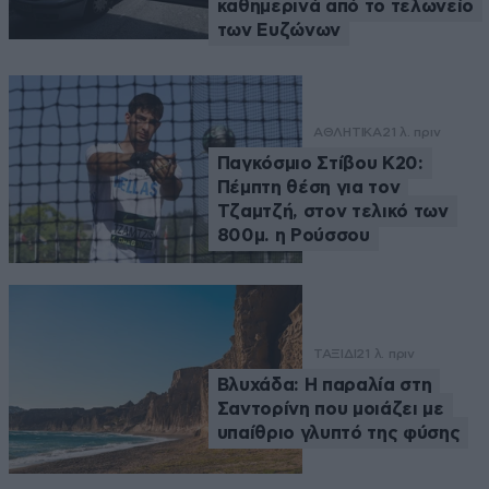
καθημερινά από το τελωνείο
των Ευζώνων
ΑΘΛΗΤΙΚΑ
21 λ. πριν
Παγκόσμιο Στίβου Κ20:
Πέμπτη θέση για τον
Τζαμτζή, στον τελικό των
800μ. η Ρούσσου
ΤΑΞΙΔΙ
21 λ. πριν
Βλυχάδα: Η παραλία στη
Σαντορίνη που μοιάζει με
υπαίθριο γλυπτό της φύσης