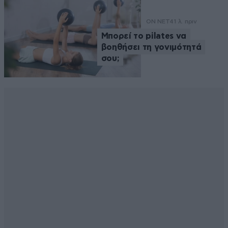
ON NET
41 λ. πριν
Μπορεί το pilates να
βοηθήσει τη γονιμότητά
σου;