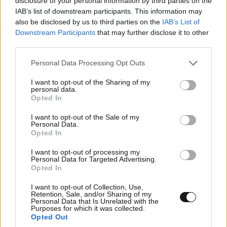
disclosure of your personal information by third parties on the
IAB’s list of downstream participants. This information may
Διαβάστε και ακολουθήστε τους κανόνες σχολιασμού
also be disclosed by us to third parties on the
IAB’s List of
Downstream Participants
that may further disclose it to other
ΠΡΟΣΘΗΚΗ
third parties.
Please note that this website/app uses one or more Google
Personal Data Processing Opt Outs
services and may gather and store information including but
not limited to your visit or usage behaviour. You may click to
I want to opt-out of the Sharing of my
personal data.
τρελλαθήκαμε τελείως. 57 +
grant or deny consent to Google and its third-party tags to
04·06·2026
Opted In
use your data for below specified purposes in below Google
00:01
5
consent section.
I want to opt-out of the Sale of my
Personal Data.
Επιτηρούμενοι 9-5 σε κοινωφελή εργασία την ημέρα
Opted In
και το βράδυ νυχτερινό όπως άλλα παιδιά που
ΕΡΓΑΖΟΝΤΑΙ ΚΑΙ ΣΠΟΥΔΑΖΟΥΝ για να μάθουν μια
I want to opt-out of processing my
Personal Data for Targeted Advertising.
τέχνη. Υδραυλικός /ηλεκτρολόγος/ ελαιοχρωματιστής
Opted In
κλπκλπ. ΑΡΓΙΑ ΜΗΤΗΡ ΠΑΣΗΣ ΚΑΚΙΑΣ
I want to opt-out of Collection, Use,
Retention, Sale, and/or Sharing of my
Απαντήστε
0
0
Personal Data that Is Unrelated with the
Purposes for which it was collected.
Opted Out