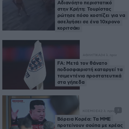
Αδιανόητο περιστατικό
στην Κρήτη: Τουρίστας
ρώτησε πόσο κοστίζει για να
ασελγήσει σε ένα 10χρονο
κοριτσάκι
ΑΘΛΗΤΙΚΑ
34 λ. πριν
FA: Μετά τον θάνατο
ποδοσφαιριστή καταργεί τα
τσιμεντένια προστατευτικά
στα γήπεδα
3
ΚΟΣΜΟΣ
42 λ. πριν
Βόρεια Κορέα: Τα ΜΜΕ
προτείνουν σούπα με κρέας