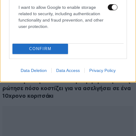
I want to allow Google to enable storage
related to security, including authentication
functionality and fraud prevention, and other
user protection.
CONFIRM
Data Deletion
Data Access
Privacy Policy
ΕΛΛΑΔΑ
24 λ. πριν
Αδιανόητο περιστατικό στην Κρήτη: Τουρίστας
ρώτησε πόσο κοστίζει για να ασελγήσει σε ένα
10χρονο κοριτσάκι