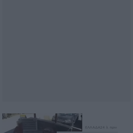
ΕΛΛΑΔΑ
24 λ. πριν