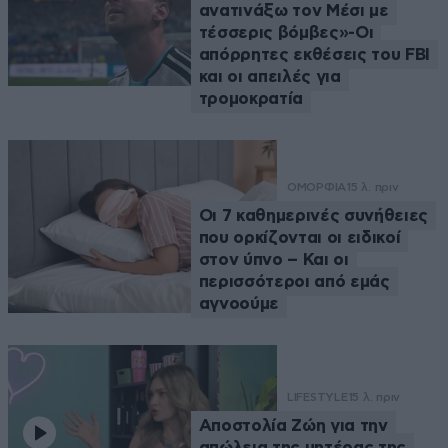
ανατινάξω τον Μέσι με
τέσσερις βόμβες»-Οι
απόρρητες εκθέσεις του FBI
και οι απειλές για
τρομοκρατία
ΟΜΟΡΦΙΑ
15 λ. πριν
Οι 7 καθημερινές συνήθειες
που ορκίζονται οι ειδικοί
στον ύπνο – Και οι
περισσότεροι από εμάς
αγνοούμε
LIFESTYLE
15 λ. πριν
Αποστολία Ζώη για την
απώλεια της μητέρας της