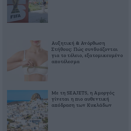
Αυξητική & Ανόρθωση
Στήθους: Πώς συνδυάζονται
για το τέλειο, εξατομικευμένο
αποτέλεσμα
Με τη SEAJETS, η Αμοργός
γίνεται η πιο αυθεντική
απόδραση των Κυκλάδων