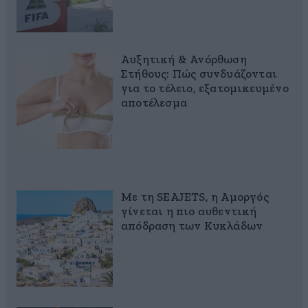
Αυξητική & Ανόρθωση
Στήθους: Πώς συνδυάζονται
για το τέλειο, εξατομικευμένο
αποτέλεσμα
Με τη SEAJETS, η Αμοργός
γίνεται η πιο αυθεντική
απόδραση των Κυκλάδων