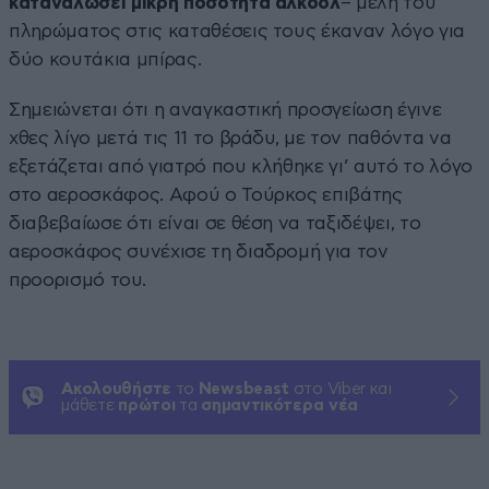
καταναλώσει μικρή ποσότητα αλκοόλ
– μέλη του
πληρώματος στις καταθέσεις τους έκαναν λόγο για
δύο κουτάκια μπίρας.
Σημειώνεται ότι η αναγκαστική προσγείωση έγινε
χθες λίγο μετά τις 11 το βράδυ, με τον παθόντα να
εξετάζεται από γιατρό που κλήθηκε γι’ αυτό το λόγο
στο αεροσκάφος. Αφού ο Τούρκος επιβάτης
διαβεβαίωσε ότι είναι σε θέση να ταξιδέψει, το
αεροσκάφος συνέχισε τη διαδρομή για τον
προορισμό του.
Ακολουθήστε
το
Newsbeast
στο Viber και
μάθετε
πρώτοι
τα
σημαντικότερα νέα