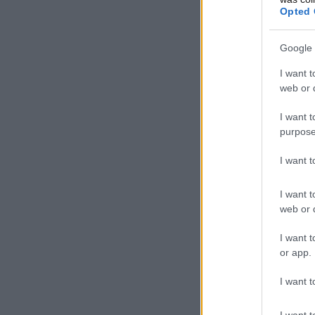
Opted 
Google 
I want t
web or d
I want t
purpose
I want 
I want t
web or d
I want t
or app.
I want t
I want t