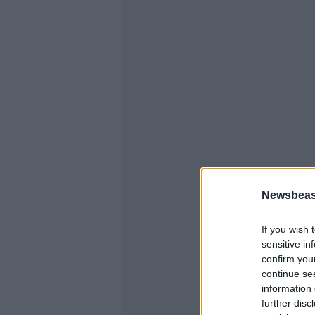
Newsbeast
If you wish 
sensitive in
confirm you
continue se
information 
further disc