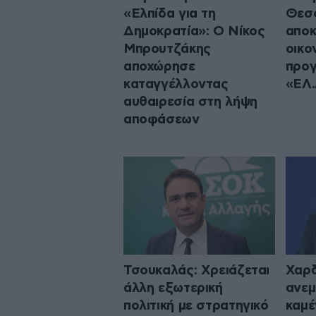
«Ελπίδα για τη
Θεσσ
Δημοκρατία»: Ο Νίκος
αποκ
Μπρουτζάκης
οικο
αποχώρησε
προγ
καταγγέλλοντας
«ΕΛ.
αυθαιρεσία στη λήψη
αποφάσεων
Τσουκαλάς: Xρειάζεται
Χαρδ
άλλη εξωτερική
ανεμ
πολιτική με στρατηγικό
καμέ