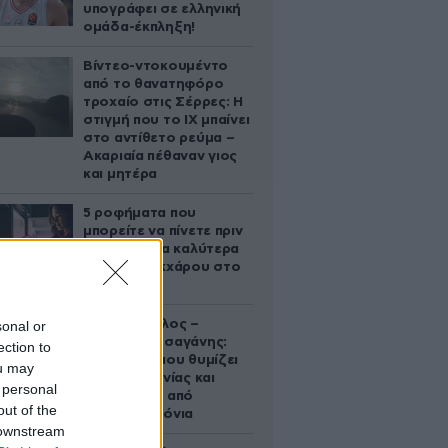
υπογράφει σε ελληνική
ομάδα-έκπληξη!
Βίντεο-ντοκουμέντο
από το θανατηφόρο
τροχαίο στις Σέρρες: Η
στιγμή που το ΙΧ μπαίνει
στο αντίθετο ρεύμα –
Ακαριαία πέθαναν γιος
και μητέρα
5 ροφήματα που
μπορείτε να πίνετε πριν
τον ύπνο για καλύτερα
επίπεδα σακχάρου στο
αίμα
Νία Βαρντάλος –
sonal or
Σπύρος Κατσαγάνης:
ection to
Μια σχέση που θυμίζει
ou may
σενάριο ταινίας και
 personal
μετρά πάνω από
out of the
τέσσερα χρόνια
 downstream