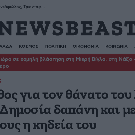
Μύρων, Τριαντάφυλλος, Τριανταφυλλιά, Φυλλιώ, Ρόζα
ΛΑΔΑ
ΚΟΣΜΟΣ
ΠΟΛΙΤΙΚΗ
ΟΙΚΟΝΟΜΙΑ
ΚΟΙΝΩΝΙΑ
ώρα σε χαμηλή βλάστηση στη Μικρή Βίγλα, στη Νάξο –
τερο
ς
θος για τον θάνατο το
Δημοσία δαπάνη και με
ους η κηδεία του