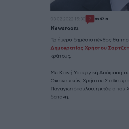
03·02·2022 15:30
σχόλια
7
Newsroom
Τριήμερο δημόσιο πένθος θα τηρ
Δημοκρατίας
Χρήστου Σαρτζε
κράτους.
Με Κοινή Υπουργική Απόφαση τ
Οικονομικών, Χρήστου Σταϊκούρα
Παναγιωτόπουλου, η κηδεία του 
δαπάνη.