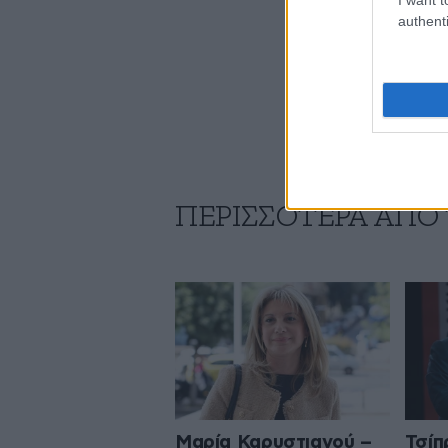
authenti
ΠΕΡΙΣΣΟΤΕΡΑ ΑΠΟ
Μαρία Καρυστιανού –
Τσίπ