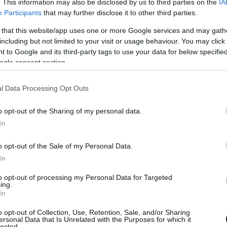
. This information may also be disclosed by us to third parties on the
IA
Participants
that may further disclose it to other third parties.
 that this website/app uses one or more Google services and may gath
including but not limited to your visit or usage behaviour. You may click 
 to Google and its third-party tags to use your data for below specifi
ogle consent section.
ν καταστημάτων όλης της χώρας θα κυματίζουν
ν ημέρα της κηδείας του.
l Data Processing Opt Outs
 την κηδεία του οι τιμές που προσήκουν σε
o opt-out of the Sharing of my personal data.
ο τιμής για τις εξαιρετικές υπηρεσίες που
In
δα και στο Έθνος». Το δημόσιο πένθος θα
o opt-out of the Sale of my Personal Data.
ανάτου του και για τρεις ημέρες, καθώς και κατά
In
to opt-out of processing my Personal Data for Targeted
ing.
In
o opt-out of Collection, Use, Retention, Sale, and/or Sharing
ersonal Data that Is Unrelated with the Purposes for which it
lected.