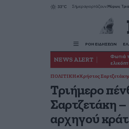
Σήμερα
γιορτάζουν:
ΡΟΗ ΕΙΔΗΣΕΩΝ
ΕΛ
Φωτιά τ
NEWS ALERT
ελικόπ
ΠΟΛΙΤΙΚΗ
#Χρήστος Σαρτζετάκη
Τριήμερο πέν
Σαρτζετάκη – 
αρχηγού κράτ