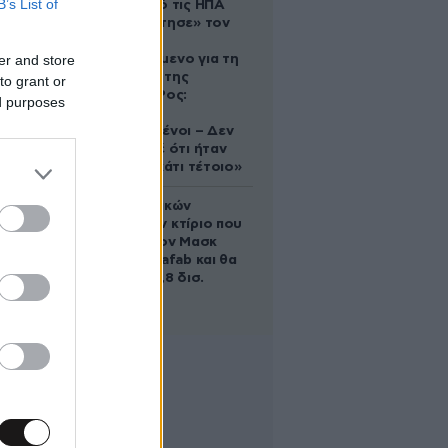
B’s List of
Ζευγάρι από τις ΗΠΑ
που «υιοθέτησε» τον
Αφγανό
er and store
κατηγορούμενο για τη
δολοφονία της
to grant or
Ελίζαμπεθ Ρος:
ed purposes
«Είμαστε
συντετριμμένοι – Δεν
έδειξε ποτέ ότι ήταν
ικανός για κάτι τέτοιο»
Το φαραωνικών
διαστάσεων κτίριο που
χτίζει ο Έλον Μασκ
λέγεται Terafab και θα
κοστίσει 16,8 δισ.
δολάρια