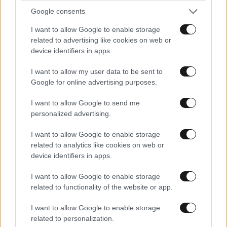
ΚΑΘΟΝΤΟΥΣΑΝ ΒΟΛΕΜΕΝΟΙ ΞΕΚΟΥΡΑΣΤΟΙ ΣΙΓΟΥΡΟΙ
Google consents
ΜΟΝΙΜΟΙ ΑΠΟ ΜΙΣΘΟ ΚΑΙ ΕΝΣΗΜΑ ΚΑΝΟΝΤΑΣ
I want to allow Google to enable storage
ΠΑΡΑΝΟΜΗ ΚΑΤΑΧΡΗΣΗ ΣΥΓΚΟΙΝΟΝΟΥΝΤΩΝ
related to advertising like cookies on web or
ΔΟΧΕΙΩΝ ΝΑ ΠΕΡΝΑΝΕ ΤΟΥΣ ΠΕΛΑΤΕΣ ΠΟΛΙΤΕΣ
device identifiers in apps.
ΑΣΦΑΛΙΣΜΕΝΟΥΣ ΤΟΥΣ ΑΠΟ ΤΟ Ε Σ Υ / Ι Κ Α / Τ Ε Β
Ε ΚΛΠ ΣΤΑ ΙΑΤΡΕΙΑ ΤΟΥΣ ΝΑ ΤΟΥΣ ΤΑ ΠΕΡΝΟΥΝ
I want to allow my user data to be sent to
ΔΙΠΛΑ ΚΑΙ ΤΡΙΠΛΑ ΚΑΙ ΜΑΥΡΑ . ΤΩΡΑ ΗΡΘΕΣ ΚΥΡΙΕ
Google for online advertising purposes.
ΚΑΤΑΚΑΗΜΕΝΕ ΞΑΝΘΕ Η ΗΣΟΥΝΑ ΑΛΛΟΥ ?
I want to allow Google to send me
personalized advertising.
Απαντήστε
0
0
I want to allow Google to enable storage
related to analytics like cookies on web or
device identifiers in apps.
Δημ. Τ.
05·11·2021 13:25
I want to allow Google to enable storage
Η κυβέρνηση των αχρήστων δεν έκανε τίποτα για την
related to functionality of the website or app.
ενίσχυση των νοσοκομείων με νέες ΜΕΘ με
I want to allow Google to enable storage
προσλήψεις γιατρών και νοσηλευτών. Όπως
related to personalization.
συμβούλευε ο ΣΥΡΙΖΑ ήδη από πέρυσι το Μάιο.