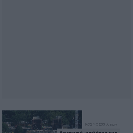
ΚΟΣΜΟΣ
33 λ. πριν
Δικαστικό «μπλόκο» στη