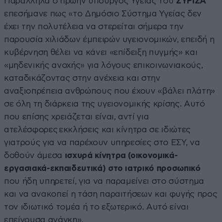
Παράλληλα ο πρώην υπουργός Υγείας του
ΣΥΡΙΖΑ
επεσήμανε πως «το Δημόσιο Σύστημα Υγείας δεν
έχει την πολυτέλεια να στερείται σήμερα την
παρουσία χιλιάδων έμπειρών υγειονομικών, επειδή η
κυβέρνηση θέλει να κάνει «επίδειξη πυγμής» και
«μηδενικής ανοχής» για λόγους επικοινωνιακούς,
καταδικάζοντας στην ανέχεια και στην
αναξιοπρέπεια ανθρώπους που έχουν «βάλει πλάτη»
σε όλη τη διάρκεια της υγειονομικής κρίσης. Αυτό
που επίσης χρειάζεται είναι, αντί για
ατελέσφορες εκκλήσεις και κίνητρα σε ιδιώτες
γιατρούς για να παρέχουν υπηρεσίες στο ΕΣΥ, να
δοθούν άμεσα
ισχυρά κίνητρα (οικονομικά-
εργασιακά-εκπαιδευτικά) στο ιατρικό προσωπικό
που ήδη υπηρετεί, για να παραμείνει στο σύστημα
και να ανακοπεί η τάση παραιτήσεων και φυγής προς
τον ιδιωτικό τομέα ή το εξωτερικό. Αυτό είναι
επείγουσα ανάγκη».