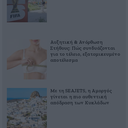
Αυξητική & Ανόρθωση
Στήθους: Πώς συνδυάζονται
για το τέλειο, εξατομικευμένο
αποτέλεσμα
Με τη SEAJETS, η Αμοργός
γίνεται η πιο αυθεντική
απόδραση των Κυκλάδων