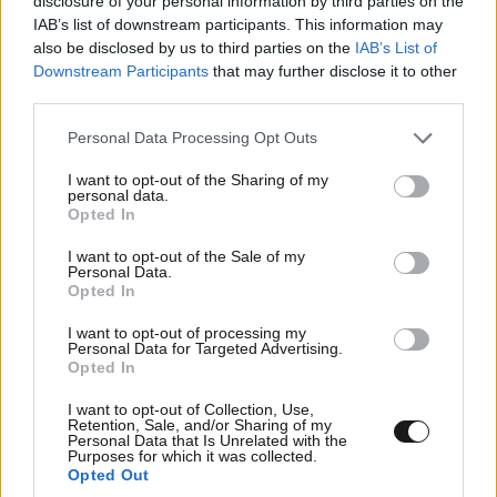
disclosure of your personal information by third parties on the
IAB’s list of downstream participants. This information may
also be disclosed by us to third parties on the
IAB’s List of
Downstream Participants
that may further disclose it to other
third parties.
Please note that this website/app uses one or more Google
Personal Data Processing Opt Outs
services and may gather and store information including but
not limited to your visit or usage behaviour. You may click to
I want to opt-out of the Sharing of my
personal data.
grant or deny consent to Google and its third-party tags to
Opted In
use your data for below specified purposes in below Google
consent section.
I want to opt-out of the Sale of my
Personal Data.
SER 30
05·11·2021 13:37
Opted In
Ξανθός: Αντί για ευχολόγια, καλό θα ήταν να
I want to opt-out of processing my
Personal Data for Targeted Advertising.
υπάρξουν επειγόντως ισχυρά κίνητρα για παραμονή
Opted In
των γιατρών στο ΕΣΥ.........ΡΕ ΕΣΥ ΞΑΝΘΕ ΚΑΙ ΠΟΤΕ
I want to opt-out of Collection, Use,
ΥΠΗΡΧΑΝ ΙΣΧΥΡΟΤΕΡΑ ΚΙΝΗΤΡΑ ΣΤΟ ΔΗΜΟΣΙΟ Ε Σ
Retention, Sale, and/or Sharing of my
Υ ΣΕ ΣΧΕΣΗ ΜΕ ΤΑ ΤΩΝ ΙΔΙΩΤΙΚΩΝ ΜΑΓΑΖΙΩΝ
Personal Data that Is Unrelated with the
Purposes for which it was collected.
ΥΓΕΙΑΣ ? ΠΟΤΕ ΠΛΗΡΩΝΕ ΤΟ ΚΡΑΤΟΣ ΚΑΛΛΙΤΕΡΑ
Opted Out
ΑΠΟ ΤΟ ΕΛΕΥΘΕΡΟ ΕΜΠΟΡΙΟ ? ΑΠΛΑ