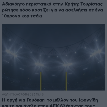
Αδιανόητο περιστατικό στην Κρήτη: Τουρίστας
ρώτησε πόσο κοστίζει για να ασελγήσει σε ένα
10χρονο κοριτσάκι
ΑΘΛΗΤΙΚΑ
07·08·2026 15:45
Η οργή για Γουόκαπ, το μέλλον του Ιωαννίδη
και τα χαμόγελα στην ΑΕΚ βλέποντας τους