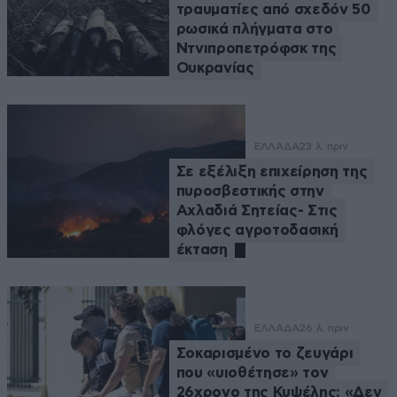
τραυματίες από σχεδόν 50
ρωσικά πλήγματα στο
Ντνιπροπετρόφσκ της
Ουκρανίας
ΕΛΛΑΔΑ
23 λ. πριν
Σε εξέλιξη επιχείρηση της
πυροσβεστικής στην
Αχλαδιά Σητείας- Στις
φλόγες αγροτοδασική
έκταση
ΕΛΛΑΔΑ
26 λ. πριν
Σοκαρισμένο το ζευγάρι
που «υιοθέτησε» τον
26χρονο της Κυψέλης: «Δεν