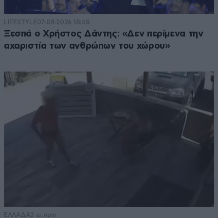
LIFESTYLE
07·08·2026 18:48
Ξεσπά ο Χρήστος Δάντης: «Δεν περίμενα την
αχαριστία των ανθρώπων του χώρου»
ΕΛΛΑΔΑ
2 ω. πριν