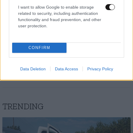
I want to allow Google to enable storage
Απαντήστε
0
0
related to security, including authentication
functionality and fraud prevention, and other
user protection.
Kαλά εντάξει.
05·11·2021 13:25
CONFIRM
Κοινοβουλευτική τυπικότητι πρέπει να
μιλάτε.Κατ΄ουσίαν έπρεπε να είσαστε εξαφανισμένοι
απο άποψη. Σας είδαμε.
Data Deletion
Data Access
Privacy Policy
Απαντήστε
0
0
TRENDING