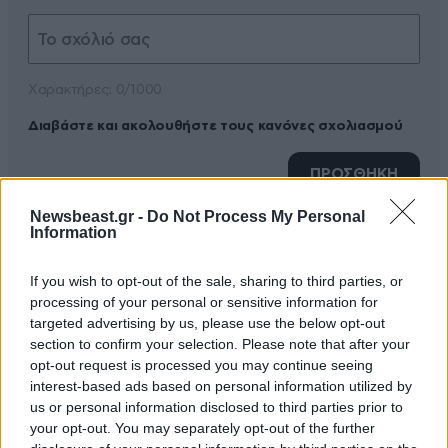
Xαρακτήρες: 0/1000
Διαβάστε και ακολουθήστε τους κανόνες σχολιασμού
ΠΡΟΣΘΗΚΗ
Newsbeast.gr -
Do Not Process My Personal
Information
spyrospeiratis
30·09·2019 06:38
If you wish to opt-out of the sale, sharing to third parties, or
processing of your personal or sensitive information for
ΟΙ ΜΑΙΜΟΥ ΚΑΘΑΡΙΣΤΡΙΕΣ ΚΑΤΕΡΙΝΑ ΚΑΙ ΕΦΗ
targeted advertising by us, please use the below opt-out
ΜΙΛΗΣΑΝ ΚΑΙ ΕΙΠΑΝ ΠΑΛΙ ΜΠΟΥΡΔΟΛΟΓΙΕΣ ΧΩΡΙΣ
section to confirm your selection. Please note that after your
opt-out request is processed you may continue seeing
ΝΑ ΠΡΟΣΦΕΡΟΥΝ ΤΙΠΟΤΕ ΟΥΣΙΑΣΤΙΚΟ ΣΤΟΝ ΤΟΠΟ
interest-based ads based on personal information utilized by
ΑΛΛΑ ΜΙΛΑΝΕ ΑΠΛΩΣ ΓΙΑ ΝΑ ΜΙΛΑΝΕ.ΕΥΤΥΧΩΣ
us or personal information disclosed to third parties prior to
ΠΟΥ ΥΠΑΡΧΟΥΝ ΚΑΙ ΟΙ ΤΙΜΙΑ ΕΡΓΑΖΟΜΕΝΕΣ
your opt-out. You may separately opt-out of the further
ΚΑΘΑΡΙΣΤΡΙΕΣ ΠΟΥ ΠΡΟΣΦΕΡΟΥΝ ΤΙΣ ΥΠΗΡΕΣΙΕΣ