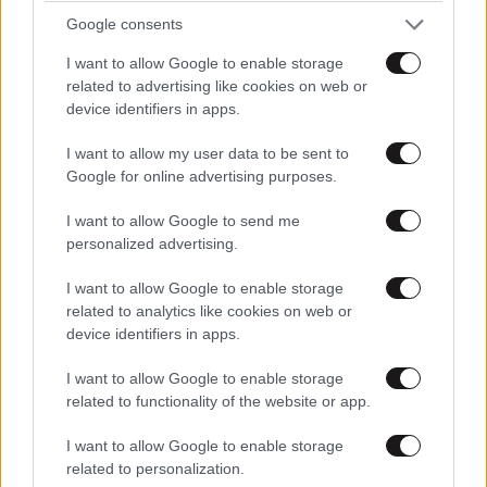
αιγαλεωτης
30·09·2019 00:24
Google consents
ασε μας κοριτσακι μου. πηγαινε να ανοιξεις κανενα
I want to allow Google to enable storage
βιβλιο να μαθεις 5 γραμματα που εχεις το θαρρος να
related to advertising like cookies on web or
σχολιαζεις κιολας....
device identifiers in apps.
Απαντήστε
1
0
I want to allow my user data to be sent to
Google for online advertising purposes.
I want to allow Google to send me
personalized advertising.
ΚΑΛΟΓΡΕΖΑ
29·09·2019 19:58
I want to allow Google to enable storage
ΔΕΝ ΜΑΣ ΕΝΔΙΑΦΕΡΕΙ Η ΓΝΩΜΗ ΣΟΥ.....................
related to analytics like cookies on web or
ΜΕΧΡΙ ΧΘΕΣ ΗΣΟΥΝ ΚΑΘΑΡΙΣΤΡΙΑ ΚΑΙ θετη αδελφη
device identifiers in apps.
ΕΛΛΑΔΑ
06·08·2026 00:09
του νικολακη. ΣΗΜΕΡΑ, ΞΑΦΝΙΚΑ, ΕΓΙΝΕΣ
Σαν σήμερα 6 Αυγούστου: Πεθαίνει η Ρίτα
ΦΩΣΤΗΡΑΣ???????????????????????/
I want to allow Google to enable storage
Σακελλαρίου, η λαϊκή ντίβα που έκανε τη ζωή
related to functionality of the website or app.
της τραγούδι
Απαντήστε
1
0
I want to allow Google to enable storage
related to personalization.