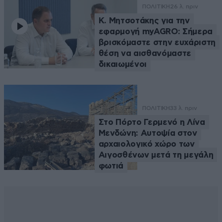
ΠΟΛΙΤΙΚΗ
26 λ. πριν
Κ. Μητσοτάκης για την
εφαρμογή myAGRO: Σήμερα
βρισκόμαστε στην ευχάριστη
θέση να αισθανόμαστε
δικαιωμένοι
ΠΟΛΙΤΙΚΗ
33 λ. πριν
Στο Πόρτο Γερμενό η Λίνα
Μενδώνη: Αυτοψία στον
αρχαιολογικό χώρο των
Αιγοσθένων μετά τη μεγάλη
φωτιά