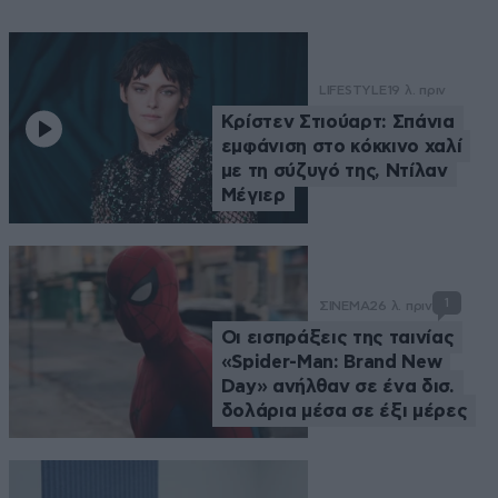
LIFESTYLE
19 λ. πριν
Κρίστεν Στιούαρτ: Σπάνια
εμφάνιση στο κόκκινο χαλί
με τη σύζυγό της, Ντίλαν
Μέγιερ
1
ΣΙΝΕΜΑ
26 λ. πριν
Οι εισπράξεις της ταινίας
«Spider-Man: Brand New
Day» ανήλθαν σε ένα δισ.
δολάρια μέσα σε έξι μέρες