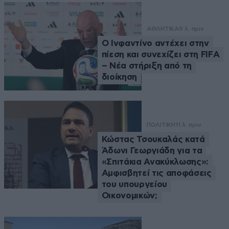
ΑΘΛΗΤΙΚΑ
9 λ. πριν
Ο Ινφαντίνο αντέχει στην
πίεση και συνεχίζει στη FIFA
– Νέα στήριξη από τη
διοίκηση
ΠΟΛΙΤΙΚΗ
11 λ. πριν
Κώστας Τσουκαλάς κατά
Άδωνι Γεωργιάδη για τα
«Σπιτάκια Ανακύκλωσης»:
Αμφισβητεί τις αποφάσεις
του υπουργείου
Οικονομικών;