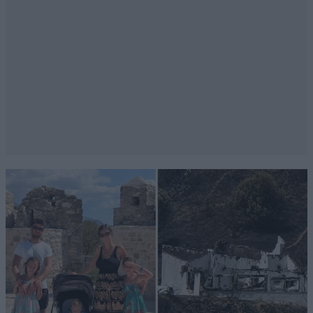
πια!!!
Απαντήστε
0
0