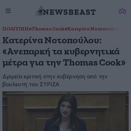
ΠΟΛΙΤΙΚΗ
#Thomas Cook
#Κατερίνα Νοτοπούλου
#υπο
Κατερίνα Νοτοπούλου:
«Ανεπαρκή τα κυβερνητικά
μέτρα για την Thomas Cook»
Δριμεία κριτική στην κυβέρνηση από την
βουλευτή του ΣΥΡΙΖΑ