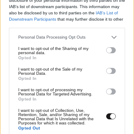
disclosure of your personal information by third parties on the
ΤΟΥΣ ΣΤΟΝ ΤΟΠΟ ΜΑΣ.
IAB’s list of downstream participants. This information may
also be disclosed by us to third parties on the
IAB’s List of
Απαντήστε
0
0
Downstream Participants
that may further disclose it to other
third parties.
Please note that this website/app uses one or more Google
Personal Data Processing Opt Outs
services and may gather and store information including but
not limited to your visit or usage behaviour. You may click to
I want to opt-out of the Sharing of my
personal data.
grant or deny consent to Google and its third-party tags to
Opted In
use your data for below specified purposes in below Google
consent section.
I want to opt-out of the Sale of my
Personal Data.
Opted In
I want to opt-out of processing my
Personal Data for Targeted Advertising.
Opted In
ΠΕΡΙΣΣΟΤΕΡΑ ΣΧΟΛΙΑ
I want to opt-out of Collection, Use,
Retention, Sale, and/or Sharing of my
Personal Data that Is Unrelated with the
Purposes for which it was collected.
TRENDING
Opted Out