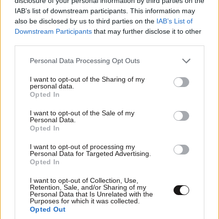
disclosure of your personal information by third parties on the
IAB’s list of downstream participants. This information may
Η αυτοκρατορία του «Έντικ» και ο «μεγάλος»
also be disclosed by us to third parties on the
IAB’s List of
Downstream Participants
that may further disclose it to other
που φέρεται να βρίσκεται πίσω του – Τι ορίζει ο
third parties.
όρος Greek Mafia
Please note that this website/app uses one or more Google
Personal Data Processing Opt Outs
services and may gather and store information including but
not limited to your visit or usage behaviour. You may click to
I want to opt-out of the Sharing of my
personal data.
grant or deny consent to Google and its third-party tags to
Opted In
use your data for below specified purposes in below Google
consent section.
I want to opt-out of the Sale of my
Personal Data.
Opted In
I want to opt-out of processing my
Personal Data for Targeted Advertising.
Opted In
I want to opt-out of Collection, Use,
Retention, Sale, and/or Sharing of my
Personal Data that Is Unrelated with the
Purposes for which it was collected.
Τρεις νεκροί και 12 τραυματίες στην Ουκρανία
Opted Out