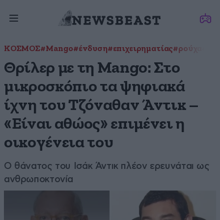
ΚΟΣΜΟΣ
#Mango
#ένδυση
#επιχειρηματίας
#ρούχα
#Το
Θρίλερ με τη Mango: Στο
μικροσκόπιο τα ψηφιακά
ίχνη του Τζόναθαν Άντικ –
«Είναι αθώος» επιμένει η
οικογένεια του
Ο θάνατος του Ισάκ Άντικ πλέον ερευνάται ως
ανθρωποκτονία