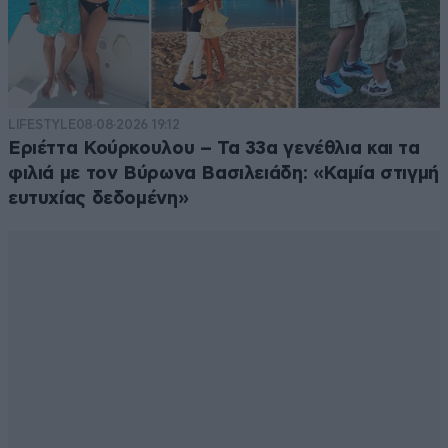
LIFESTYLE
08·08·2026 19:12
Εριέττα Κούρκουλου – Τα 33α γενέθλια και τα
φιλιά με τον Βύρωνα Βασιλειάδη: «Καμία στιγμή
ευτυχίας δεδομένη»