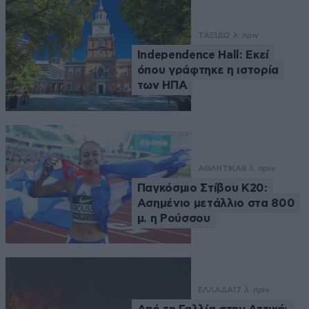
ΤΑΞΙΔΙ
2 λ. πριν
Independence Hall: Εκεί
όπου γράφτηκε η ιστορία
των ΗΠΑ
ΑΘΛΗΤΙΚΑ
8 λ. πριν
Παγκόσμιο Στίβου Κ20:
Ασημένιο μετάλλιο στα 800
μ. η Ρούσσου
ΕΛΛΑΔΑ
17 λ. πριν