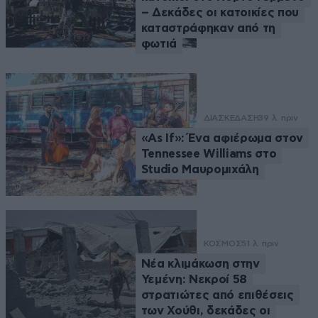
– Δεκάδες οι κατοικίες που
καταστράφηκαν από τη
φωτιά
ΔΙΑΣΚΕΔΑΣΗ
39 λ. πριν
«As If»: Ένα αφιέρωμα στον
Tennessee Williams στο
Studio Μαυρομιχάλη
ΚΟΣΜΟΣ
51 λ. πριν
Νέα κλιμάκωση στην
Υεμένη: Νεκροί 58
στρατιώτες από επιθέσεις
των Χούθι, δεκάδες οι