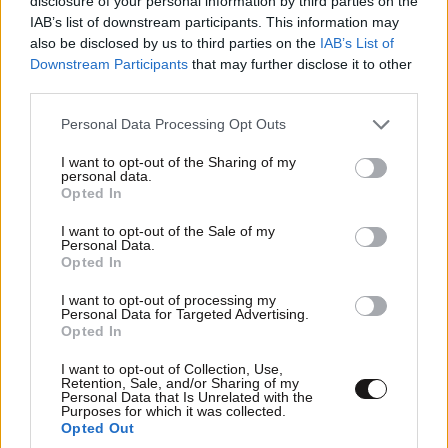
disclosure of your personal information by third parties on the
IAB’s list of downstream participants. This information may
also be disclosed by us to third parties on the
IAB’s List of
Downstream Participants
that may further disclose it to other
third parties.
Please note that this website/app uses one or more Google
Personal Data Processing Opt Outs
services and may gather and store information including but
not limited to your visit or usage behaviour. You may click to
I want to opt-out of the Sharing of my
personal data.
grant or deny consent to Google and its third-party tags to
Opted In
LIFESTYLE
3 ω. πριν
use your data for below specified purposes in below Google
Ζώδια σήμερα: Η Σελήνη στους Διδύμους
consent section.
I want to opt-out of the Sale of my
Personal Data.
φέρνει ανατροπές – Ποιοι δέχονται την
Opted In
ευεργετική επίδραση του Δία από το απόγευμα;
I want to opt-out of processing my
Personal Data for Targeted Advertising.
Opted In
I want to opt-out of Collection, Use,
Retention, Sale, and/or Sharing of my
Personal Data that Is Unrelated with the
Purposes for which it was collected.
Opted Out