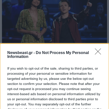
Newsbeast.gr -
Do Not Process My Personal
Information
LIFESTYLE
55 λ. πριν
Ζεντάγια και Τομ Χόλαντ: Ιδιωτική γαμήλια
If you wish to opt-out of the sale, sharing to third parties, or
γιορτή σε πολυτελές κτήμα της Αγγλίας με
processing of your personal or sensitive information for
απαγόρευση κινητών
targeted advertising by us, please use the below opt-out
section to confirm your selection. Please note that after your
opt-out request is processed you may continue seeing
interest-based ads based on personal information utilized by
us or personal information disclosed to third parties prior to
your opt-out. You may separately opt-out of the further