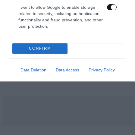
I want to allow Google to enable storage
related to security, including authentication
functionality and fraud prevention, and other
user protection.
ΚΟΙΝΩΝΙΑ
2 ω. πριν
Ενώπιον της Δικαιοσύνης σήμερα η 46χρονη
CONFIRM
κατηγορούμενη για τη φονική επίθεση στη
Marfin – Τα στοιχεία που την «πρόδωσαν» και
οι ρόλοι
Data Deletion
Data Access
Privacy Policy