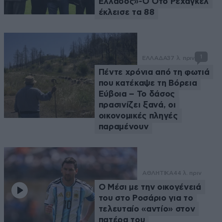
Ελλάδος»-Ο Ότο Ρεχάγκελ
έκλεισε τα 88
1
ΕΛΛΑΔΑ
37 λ. πριν
Πέντε χρόνια από τη φωτιά
που κατέκαψε τη Βόρεια
Εύβοια – Το δάσος
πρασινίζει ξανά, οι
οικονομικές πληγές
παραμένουν
ΑΘΛΗΤΙΚΑ
44 λ. πριν
Ο Μέσι με την οικογένειά
του στο Ροσάριο για το
τελευταίο «αντίο» στον
πατέρα του