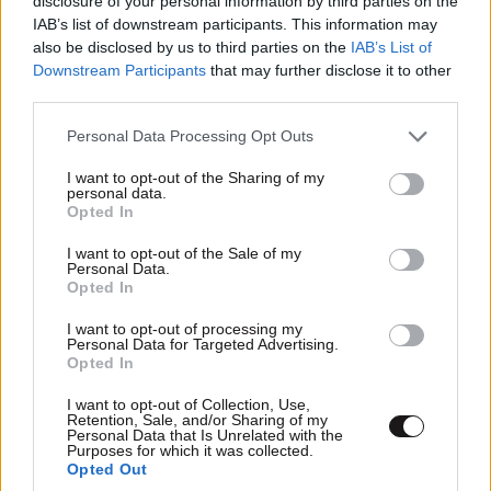
disclosure of your personal information by third parties on the
φιλιά με τον Βύρωνα Βασιλειάδη: «Καμία στιγμή
IAB’s list of downstream participants. This information may
ευτυχίας δεδομένη»
also be disclosed by us to third parties on the
IAB’s List of
Downstream Participants
that may further disclose it to other
third parties.
Please note that this website/app uses one or more Google
Personal Data Processing Opt Outs
services and may gather and store information including but
not limited to your visit or usage behaviour. You may click to
I want to opt-out of the Sharing of my
personal data.
grant or deny consent to Google and its third-party tags to
Opted In
use your data for below specified purposes in below Google
consent section.
I want to opt-out of the Sale of my
Personal Data.
Opted In
I want to opt-out of processing my
Personal Data for Targeted Advertising.
Opted In
I want to opt-out of Collection, Use,
Retention, Sale, and/or Sharing of my
FITNESS
09·08·2026 09:30
Personal Data that Is Unrelated with the
Purposes for which it was collected.
Οι 5 ασκήσεις που πρέπει να κάνετε για μια ζωή
Opted Out
με δύναμη και αυτονομία – Ένα απλό αλλά