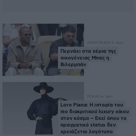
ΑΘΛΗΤΙΚΑ
54 λ. πριν
Περνάει στα χέρια της
οικογένειας Μπας η
Βιλερμπάν
ΜΟΔΑ
1 ω. πριν
Loro Piana: Η ιστορία του
πιο διακριτικού luxury οίκου
στον κόσμο – Εκεί όπου το
πραγματικό status δεν
χρειάζεται λογότυπο