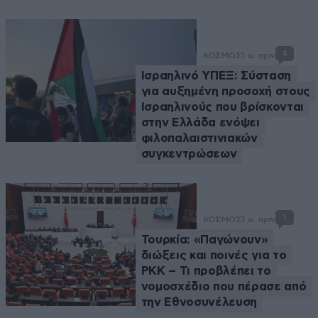
4
ΚΟΣΜΟΣ
1 ω. πριν
Ισραηλινό ΥΠΕΞ: Σύσταση
για αυξημένη προσοχή στους
Ισραηλινούς που βρίσκονται
στην Ελλάδα ενόψει
φιλοπαλαιστινιακών
συγκεντρώσεων
1
ΚΟΣΜΟΣ
1 ω. πριν
Τουρκία: «Παγώνουν»
διώξεις και ποινές για το
PKK – Τι προβλέπει το
νομοσχέδιο που πέρασε από
την Εθνοσυνέλευση