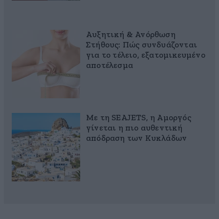
Αυξητική & Ανόρθωση
Στήθους: Πώς συνδυάζονται
για το τέλειο, εξατομικευμένο
αποτέλεσμα
Με τη SEAJETS, η Αμοργός
γίνεται η πιο αυθεντική
απόδραση των Κυκλάδων