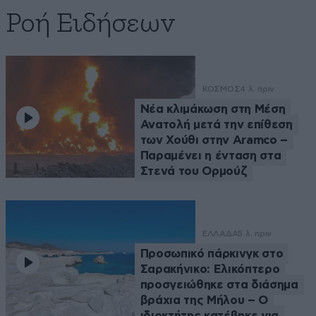
Ροή Ειδήσεων
ΚΟΣΜΟΣ
4 λ. πριν
Νέα κλιμάκωση στη Μέση
Ανατολή μετά την επίθεση
των Χούθι στην Aramco –
Παραμένει η ένταση στα
Στενά του Ορμούζ
ΕΛΛΑΔΑ
5 λ. πριν
Προσωπικό πάρκινγκ στο
Σαρακήνικο: Ελικόπτερο
προσγειώθηκε στα διάσημα
βράχια της Μήλου – Ο
ιδιοκτήτης κατέβηκε για