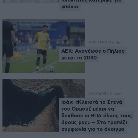
μπάνιο
ΑΘΛΗΤΙΚΑ
11 λ. πριν
ΑΕΚ: Ανανέωσε ο Πήλιος
μέχρι το 2030
ΕΛΛΑΔΑ
25 λ. πριν
Ιράν: «Κλειστά τα Στενά
του Ορμούζ μέχρι να
δεχθούν οι ΗΠΑ όλους τους
όρους μας» – Στο τραπέζι
συμφωνία για το άνοιγμα