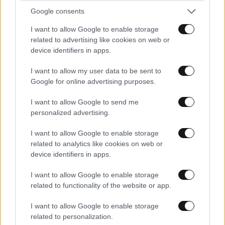
ιδανικό πρόγραμμα καθώς μεγαλώνετε
Google consents
I want to allow Google to enable storage
related to advertising like cookies on web or
device identifiers in apps.
I want to allow my user data to be sent to
Google for online advertising purposes.
I want to allow Google to send me
personalized advertising.
I want to allow Google to enable storage
related to analytics like cookies on web or
device identifiers in apps.
ΚΟΙΝΩΝΙΑ
09·08·2026 08:50
I want to allow Google to enable storage
Πώς έγινε η τραγωδία στην Πάρο: Η απέλπιδα
related to functionality of the website or app.
προσπάθεια του μπάρμαν να σώσει το 4χρονο
I want to allow Google to enable storage
παιδί – Τι ερευνούν οι αρχές
related to personalization.