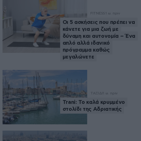
FITNESS
1 ω. πριν
Οι 5 ασκήσεις που πρέπει να
κάνετε για μια ζωή με
δύναμη και αυτονομία – Ένα
απλό αλλά ιδανικό
πρόγραμμα καθώς
μεγαλώνετε
ΤΑΞΙΔΙ
1 ω. πριν
Trani: Το καλά κρυμμένο
στολίδι της Αδριατικής