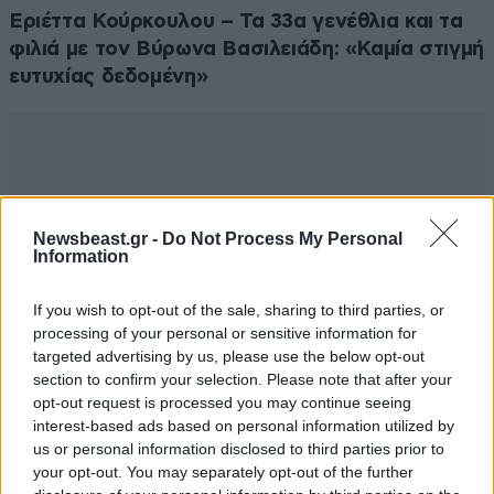
Απαντήστε
1
0
Εριέττα Κούρκουλου – Τα 33α γενέθλια και τα
φιλιά με τον Βύρωνα Βασιλειάδη: «Καμία στιγμή
ευτυχίας δεδομένη»
neraida
17·09·2016 20:56
ΧΑΧΑΧΑΧΑΧΑΧΑΧΑΧΑΧΑΧΑΧΑ ......................................
Απαντήστε
1
0
Newsbeast.gr -
Do Not Process My Personal
Information
νιαου
17·09·2016 20:45
If you wish to opt-out of the sale, sharing to third parties, or
processing of your personal or sensitive information for
Το 6% επί π.χ. των 1400,00€ και όχι των 900,00€ που
targeted advertising by us, please use the below opt-out
είναι μετά τις μειώσεις είναι μικρή κε Κατρούγκαλε;;;
section to confirm your selection. Please note that after your
opt-out request is processed you may continue seeing
Την ίδια ώρα που αυξάνεται η συμμετοχή στα
interest-based ads based on personal information utilized by
φάρμακα, κόβονται φάρμακα από τη λίστα......
us or personal information disclosed to third parties prior to
your opt-out. You may separately opt-out of the further
Απαντήστε
1
0