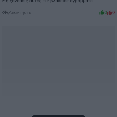
Μη ξαναπεις αυτές τις βλακειες αγραμματε
Απαντήστε
0
0
Χρήστος
17·09·2016 22:45