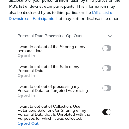
disclosure of your personal information by third parties on the
IAB’s list of downstream participants. This information may
also be disclosed by us to third parties on the
IAB’s List of
Downstream Participants
that may further disclose it to other
third parties.
Please note that this website/app uses one or more Google
Personal Data Processing Opt Outs
services and may gather and store information including but
not limited to your visit or usage behaviour. You may click to
I want to opt-out of the Sharing of my
personal data.
grant or deny consent to Google and its third-party tags to
Opted In
use your data for below specified purposes in below Google
consent section.
I want to opt-out of the Sale of my
Personal Data.
Opted In
I want to opt-out of processing my
Personal Data for Targeted Advertising.
Opted In
I want to opt-out of Collection, Use,
Retention, Sale, and/or Sharing of my
Personal Data that Is Unrelated with the
Purposes for which it was collected.
Opted Out